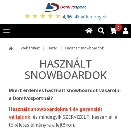
★
★
★
★
★
4,96
48 vélemények
0
Toggle
navigation
Webáruház
Bazár
Használt snowboardok
HASZNÁLT
SNOWBOARDOK
Miért érdemes használt snowboardot vásárolni
a Domivosportnál?
Használt snowboardokra 1 év garanciát
vállalunk.
és mindegyik SZERVIZELT, készen áll a
tökéletes élményre a lejtőkön.