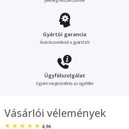
Jelenlegi készletszintek
Gyártói garancia
Áruk közvetlenül a gyártótól
Ügyfélszolgálat
Egyéni megközelítés az ügyféllel
Vásárlói vélemények
★
★
★
★
★
4,96