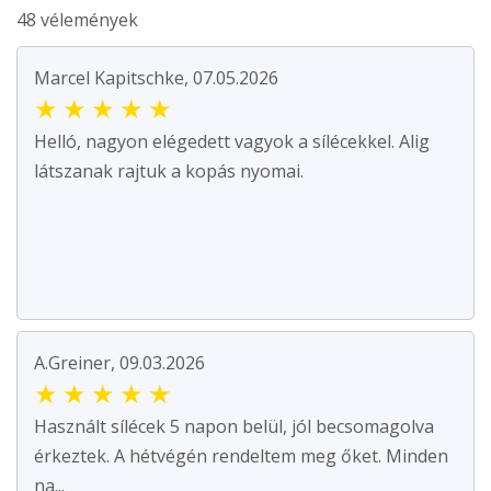
48 vélemények
Marcel Kapitschke, 07.05.2026
★
★
★
★
★
Helló, nagyon elégedett vagyok a sílécekkel. Alig
látszanak rajtuk a kopás nyomai.
A.Greiner, 09.03.2026
★
★
★
★
★
Használt sílécek 5 napon belül, jól becsomagolva
érkeztek. A hétvégén rendeltem meg őket. Minden
na...