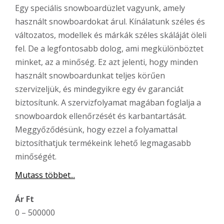
Egy speciális snowboardüzlet vagyunk, amely
használt snowboardokat árul. Kínálatunk széles és
változatos, modellek és márkák széles skáláját öleli
fel. De a legfontosabb dolog, ami megkülönböztet
minket, az a minőség. Ez azt jelenti, hogy minden
használt snowboardunkat teljes körűen
szervizeljük, és mindegyikre egy év garanciát
biztosítunk. A szervizfolyamat magában foglalja a
snowboardok ellenőrzését és karbantartását.
Meggyőződésünk, hogy ezzel a folyamattal
biztosíthatjuk termékeink lehető legmagasabb
minőségét.
Mutass többet...
Ár Ft
0
–
500000