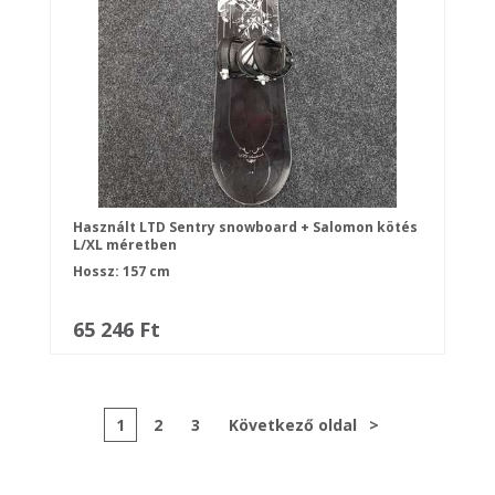
Használt LTD Sentry snowboard + Salomon kötés
L/XL méretben
Hossz: 157 cm
65 246 Ft
1
2
3
Következő oldal
>