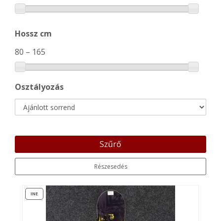
Hossz cm
80
–
165
Osztályozás
Szűrő
Részesedés
INE