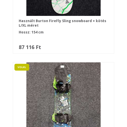
Használt Burton FireFly Sling snowboard + kötés
L/XL méret
Hossz: 154 cm
87 116 Ft
VOLKL