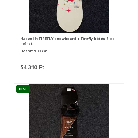
Használt FIREFLY snowboard + Firefly kötés S-es
méret
Hossz: 130 cm
54 310 Ft
HEAD