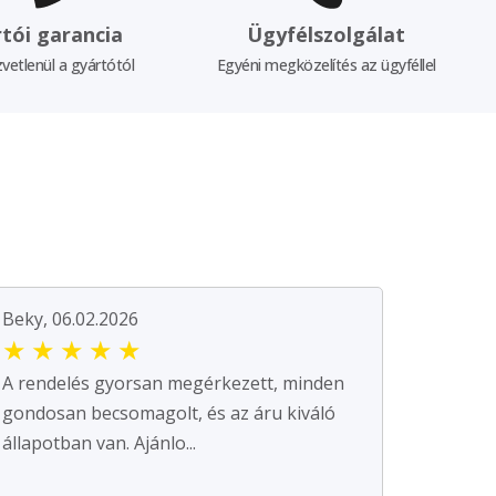
tói garancia
Ügyfélszolgálat
vetlenül a gyártótól
Egyéni megközelítés az ügyféllel
Beky, 06.02.2026
★
★
★
★
★
A rendelés gyorsan megérkezett, minden
gondosan becsomagolt, és az áru kiváló
állapotban van. Ajánlo...