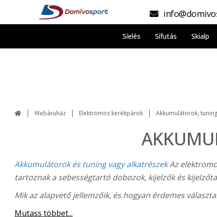
info@domivo
Síelés
Sífutás
Skialp
Webáruház
Elektromos kerékpárok
Akkumulátorok, tuning
AKKUMUL
Akkumulátorok és tuning vagy alkatrészek
Az elektromos
tartoznak a sebességtartó dobozok, kijelzők és kijelző
Mik az alapvető jellemzőik, és hogyan érdemes választa
Mutass többet...