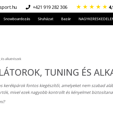
★
★
★
★
★
sport.hu
+421 919 282 306
4
Snowboardozás
Síruházat
Bazár
NAGYKERESKEDELE
 és alkatrészek
ÁTOROK, TUNING ÉS ALK
 kerékpárok fontos kiegészítői, amelyeket nem szabad aláb
tartók, mivel ezek nagyobb kontrollt és kényelmet biztosíta
ni?