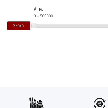
Ár Ft
0
–
500000
Szűrő