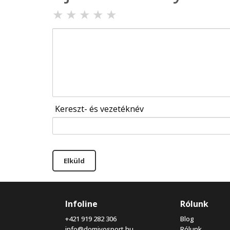
★
★
★
★
★
Kereszt- és vezetéknév
Elküld
Infoline
Rólunk
+421 919 282 306
Blog
info@domivosport.hu
Rólunk