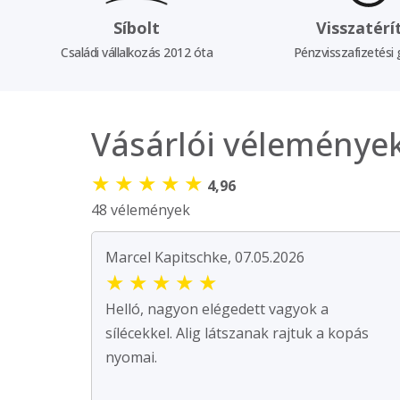
Síbolt
Visszatérí
Családi vállalkozás 2012 óta
Pénzvisszafizetési 
Vásárlói véleménye
★
★
★
★
★
4,96
48 vélemények
Marcel Kapitschke, 07.05.2026
★
★
★
★
★
Helló, nagyon elégedett vagyok a
sílécekkel. Alig látszanak rajtuk a kopás
nyomai.