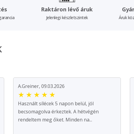
tés
Raktáron lévő áruk
Gyár
garancia
Jelenlegi készletszintek
Áruk köz
k
A.Greiner, 09.03.2026
★
★
★
★
★
Használt sílécek 5 napon belül, jól
becsomagolva érkeztek. A hétvégén
rendeltem meg őket. Minden na...