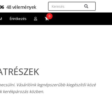
,96
48 vélemények
0
M
Érintkezés
ATRÉSZEK
ecsülni. Vásárlóink legnépszerűbb kiegészítői közé
nak kerékpározás közben.