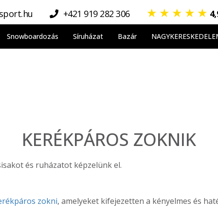
★
★
★
★
★
sport.hu
+421 919 282 306
4
Snowboardozás
Síruházat
Bazár
NAGYKERESKEDELE
KERÉKPÁROS ZOKNIK
isakot és ruházatot képzelünk el.
erékpáros zokni
, amelyeket kifejezetten a kényelmes és ha