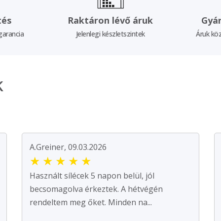
tés
Raktáron lévő áruk
Gyár
garancia
Jelenlegi készletszintek
Áruk köz
k
A.Greiner, 09.03.2026
★
★
★
★
★
Használt sílécek 5 napon belül, jól
becsomagolva érkeztek. A hétvégén
rendeltem meg őket. Minden na...