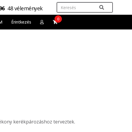
,96
48 vélemények
0
M
Érintkezés
tékony kerékpározáshoz terveztek.