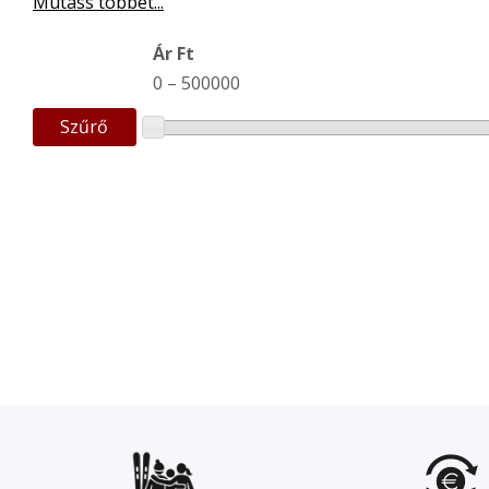
Mutass többet...
Ár Ft
0
–
500000
Szűrő