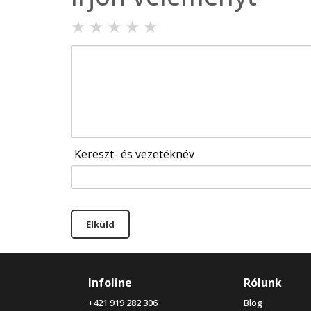
★
★
★
★
★
Kereszt- és vezetéknév
Elküld
Infoline
Rólunk
+421 919 282 306
Blog