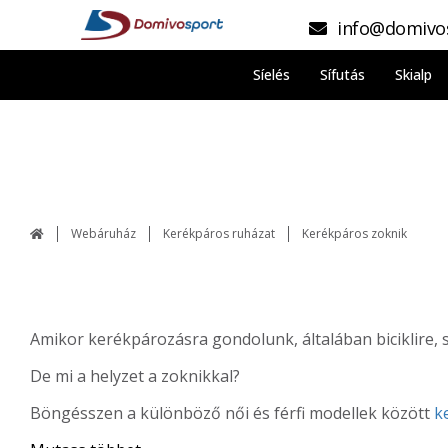
info@domivo
Síelés
Sífutás
Skialp
Webáruház
Kerékpáros ruházat
Kerékpáros zoknik
Amikor kerékpározásra gondolunk, általában biciklire, s
De mi a helyzet a zoknikkal?
Böngésszen a különböző női és férfi modellek között
k