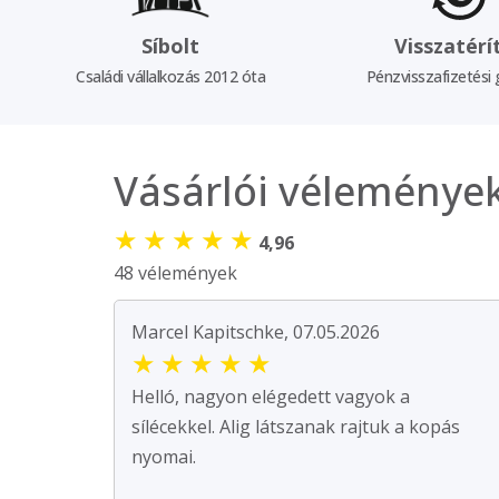
Síbolt
Visszatérí
Családi vállalkozás 2012 óta
Pénzvisszafizetési 
Vásárlói véleménye
★
★
★
★
★
4,96
48 vélemények
Marcel Kapitschke, 07.05.2026
★
★
★
★
★
Helló, nagyon elégedett vagyok a
sílécekkel. Alig látszanak rajtuk a kopás
nyomai.