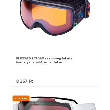
BLIZZARD 963 DAO szemüveg fekete
borostyánszínű1, ezüst tükör
8 367 Ft
BLIZZARD