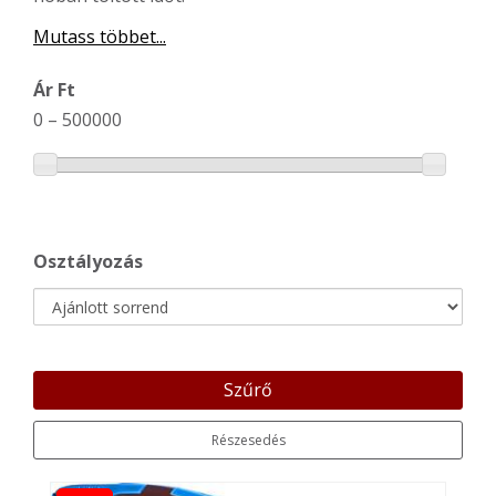
Mutass többet...
Ár Ft
0
–
500000
Osztályozás
Szűrő
Részesedés