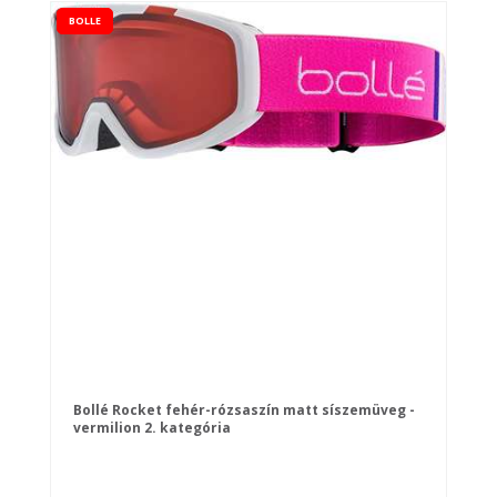
BOLLE
Bollé Rocket fehér-rózsaszín matt síszemüveg -
vermilion 2. kategória