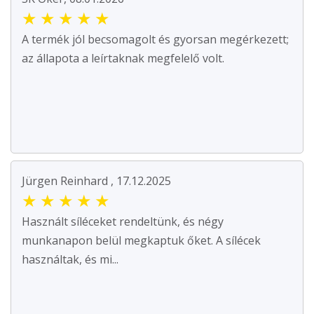
★
★
★
★
★
A termék jól becsomagolt és gyorsan megérkezett;
az állapota a leírtaknak megfelelő volt.
Jürgen Reinhard , 17.12.2025
★
★
★
★
★
Használt síléceket rendeltünk, és négy
munkanapon belül megkaptuk őket. A sílécek
használtak, és mi...