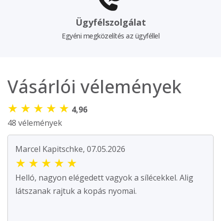
Ügyfélszolgálat
Egyéni megközelítés az ügyféllel
Vásárlói vélemények
★
★
★
★
★
4,96
48 vélemények
Marcel Kapitschke, 07.05.2026
★
★
★
★
★
Helló, nagyon elégedett vagyok a sílécekkel. Alig
látszanak rajtuk a kopás nyomai.