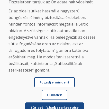
Tiszteletben tartjuk az Ön adatainak védelmét.
Eshop
Felhasználási feltételek
Ez az oldal sütiket használ a nagyszerű
Szállítás
Fizetés
böngészési élmény biztosítása érdekében.
Panasz
Minden fontos információt megtalál a Sütik
Áruk visszaküldése és cseréje
oldalon. A szükséges sütik automatikusan
Adatvédelmi irányelvek
Cookies
engedélyezve vannak. Ha beleegyezik az összes
süti elfogadásába ezen az oldalon, ezt az
Közösségi hálózatok
„Elfogadom és folytatom” gombra kattintva
erősítheti meg. Ha módosítani szeretné a
beállításait, kattintson a „Sütibeállítások
szerkesztése” gombra.
Fogadj el mindent
Hulladék
© DOMIVOSPORT 2026, minden jog fenntartva
DUFEKSOFT
-
weboldal létrehozása
,
webáruház létrehozása
Sütibeállítások szerkesztése