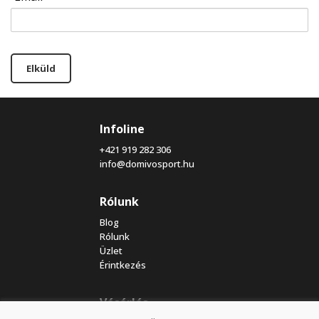
Elküld
Infoline
+421 919 282 306
info@domivosport.hu
Rólunk
Blog
Rólunk
Üzlet
Érintkezés
Vásárlás