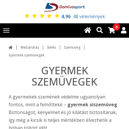
★
★
★
★
★
4,96
48 vélemények
0
Toggle
navigation
Webáruház
Síelés
Szemüveg
Gyermek szemüvegek
GYERMEK
SZEMÜVEGEK
A gyermekek szemének védelme ugyanolyan
fontos, mint a felnőtteké –
gyermek síszemüveg
Biztonságot, kényelmet és jó kilátást biztosítanak,
így még a kicsik is teljes mértékben élvezhetik a
hóban töltött időt.