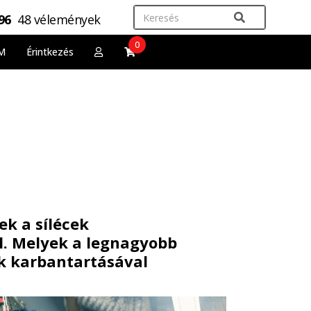
,96
48 vélemények
0
M
Érintkezés
ek a sílécek
l. Melyek a legnagyobb
ek karbantartásával