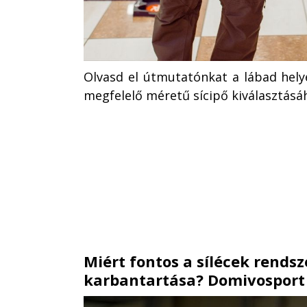
Olvasd el útmutatónkat a lábad hel
megfelelő méretű sícipő kiválasztásá
Miért fontos a sílécek rendsz
karbantartása? Domivosport