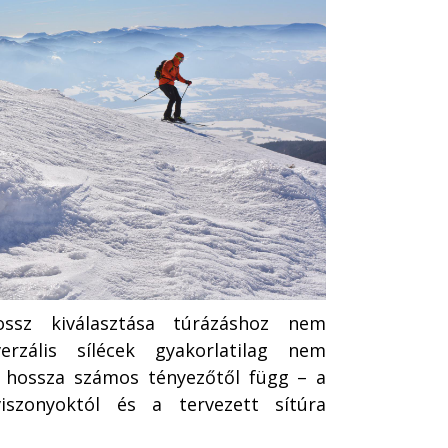
ossz kiválasztása túrázáshoz nem
erzális sílécek gyakorlatilag nem
k hossza számos tényezőtől függ – a
iszonyoktól és a tervezett sítúra