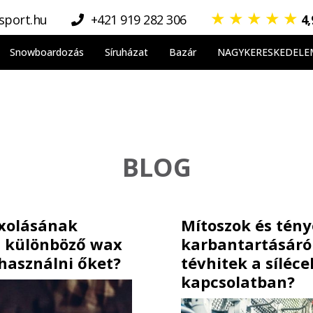
★
★
★
★
★
sport.hu
+421 919 282 306
4
Snowboardozás
Síruházat
Bazár
NAGYKERESKEDELE
BLOG
axolásának
Mítoszok és tény
a különböző wax
karbantartásáró
 használni őket?
tévhitek a síléc
kapcsolatban?