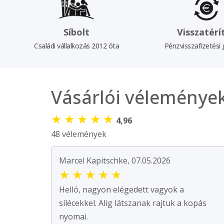
Síbolt
Visszatérí
Családi vállalkozás 2012 óta
Pénzvisszafizetési 
Vásárlói véleménye
★
★
★
★
★
4,96
48 vélemények
Marcel Kapitschke, 07.05.2026
★
★
★
★
★
Helló, nagyon elégedett vagyok a
sílécekkel. Alig látszanak rajtuk a kopás
nyomai.