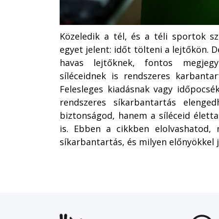
Közeledik a tél, és a téli sportok s
egyet jelent: időt tölteni a lejtőkön. 
havas lejtőknek, fontos megje
síléceidnek is rendszeres karbanta
Felesleges kiadásnak vagy időpocsé
rendszeres síkarbantartás elenge
biztonságod, hanem a síléceid élet
is. Ebben a cikkben elolvashatod, 
síkarbantartás, és milyen előnyökkel j