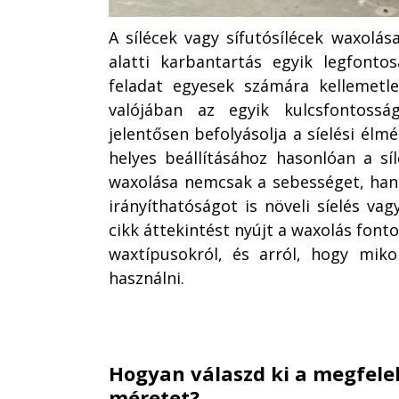
A sílécek vagy sífutósílécek waxolás
alatti karbantartás egyik legfonto
feladat egyesek számára kellemetle
valójában az egyik kulcsfontoss
jelentősen befolyásolja a síelési élm
helyes beállításához hasonlóan a síl
waxolása nemcsak a sebességet, hane
irányíthatóságot is növeli síelés vag
cikk áttekintést nyújt a waxolás font
waxtípusokról, és arról, hogy miko
használni.
Hogyan válaszd ki a megfelel
méretet?