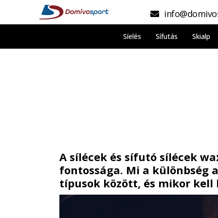
info@domivo
Síelés
Sífutás
Skialp
A sílécek és sífutó sílécek w
fontossága. Mi a különbség 
típusok között, és mikor kell