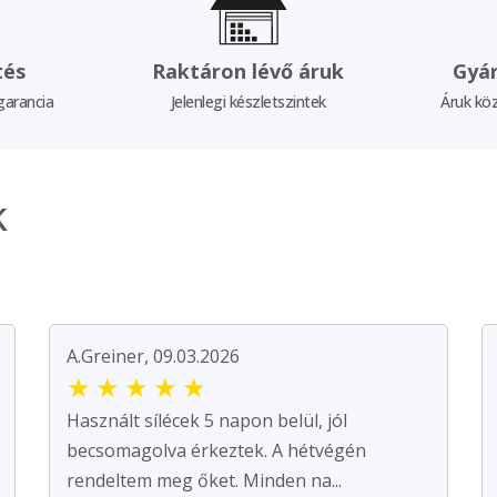
tés
Raktáron lévő áruk
Gyár
garancia
Jelenlegi készletszintek
Áruk köz
k
A.Greiner, 09.03.2026
★
★
★
★
★
Használt sílécek 5 napon belül, jól
becsomagolva érkeztek. A hétvégén
rendeltem meg őket. Minden na...