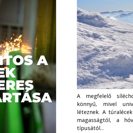
A megfelelő síléch
könnyű, mivel univ
léteznek. A túraléce
magasságtól, a hóv
típusától...