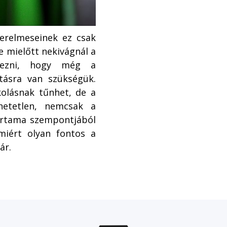
zerelmeseinek ez csak
De mielőtt nekivágnál a
gyezni, hogy még a
rtásra van szükségük.
kolásnak tűnhet, de a
dhetetlen, nemcsak a
tartama szempontjából
miért olyan fontos a
ár.