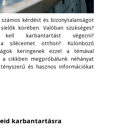
a számos kérdést és bizonytalanságot
 síelők körében. Valóban szükséges?
kell karbantartást végezni?
 a síléceimet otthon? Különböző
zságok keringenek ezzel a témával
n a cikkben megpróbálunk néhányat
 tényszerű és hasznos információkat
éceid karbantartásra