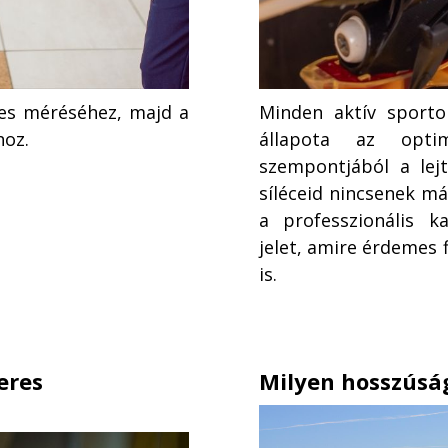
yes méréséhez, majd a
Minden aktív sporto
hoz.
állapota az optim
szempontjából a lej
síléceid nincsenek már
a professzionális k
jelet, amire érdemes f
is.
eres
Milyen hosszúság