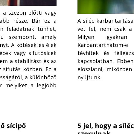
a a szezon előtti vagy
sabb része. Bár ez a
A síléc karbantartás
n feladatnak tűnhet,
vet fel, nem csak a
ágú szempont, amely
Milyen gyakran 
ényt. A kötések és élek
Karbantarthatom-e
écek vagy sífutósícek
tévhitek és féliga
m a stabilitást és az
kapcsolatban. Ebbe
y sífutás közben. Ez a
eloszlatni, miközben
osságáról, a különböző
nyújtunk.
r melyiket a legjobb
ő sícipő
5 jel, hogy a síl
szorulnak