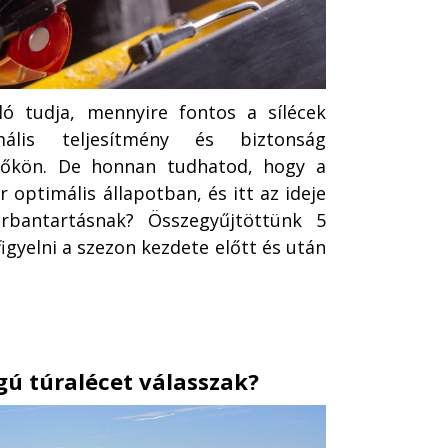
ló tudja, mennyire fontos a sílécek
ális teljesítmény és biztonság
tőkön. De honnan tudhatod, hogy a
 optimális állapotban, és itt az ideje
arbantartásnak? Összegyűjtöttünk 5
igyelni a szezon kezdete előtt és után
ú túralécet válasszak?