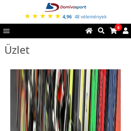
★
★
★
★
★
4,96
48 vélemények
0
Toggle
navigation
Üzlet