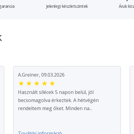
garancia
Jelenlegi készletszintek
Áruk köz
k
A.Greiner, 09.03.2026
★
★
★
★
★
Használt sílécek 5 napon belül, jól
becsomagolva érkeztek. A hétvégén
rendeltem meg őket. Minden na...
További információ ...