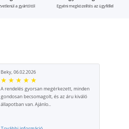
vetlenül a gyártótól
Egyéni megközelítés az ügyféllel
Beky, 06.02.2026
★
★
★
★
★
A rendelés gyorsan megérkezett, minden
gondosan becsomagolt, és az áru kiváló
állapotban van. Ajánlo...
További információ ...