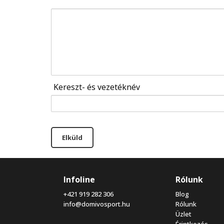
Kereszt- és vezetéknév
Elküld
Infoline
Rólunk
+421 919 282 306
Blog
info@domivosport.hu
Rólunk
Üzlet
Érintkezés