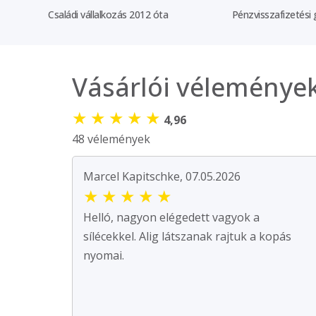
Családi vállalkozás 2012 óta
Pénzvisszafizetési 
Vásárlói véleménye
★
★
★
★
★
4,96
48 vélemények
Marcel Kapitschke, 07.05.2026
★
★
★
★
★
Helló, nagyon elégedett vagyok a
sílécekkel. Alig látszanak rajtuk a kopás
nyomai.