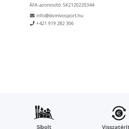
ÁFA-azonosító: SK2120220344
info@domivosport.hu
+421 919 282 306
Síbolt
Visszatérí