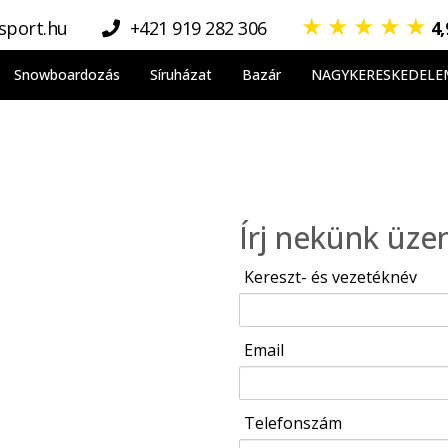
★
★
★
★
★
sport.hu
+421 919 282 306
4
Snowboardozás
Síruházat
Bazár
NAGYKERESKEDELE
Írj nekünk üze
Kereszt- és vezetéknév
Email
Telefonszám