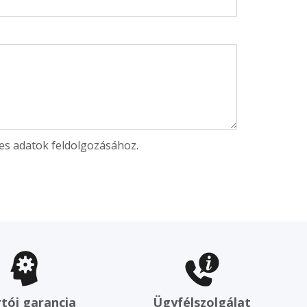
es adatok feldolgozásához.
tói garancia
Ügyfélszolgálat