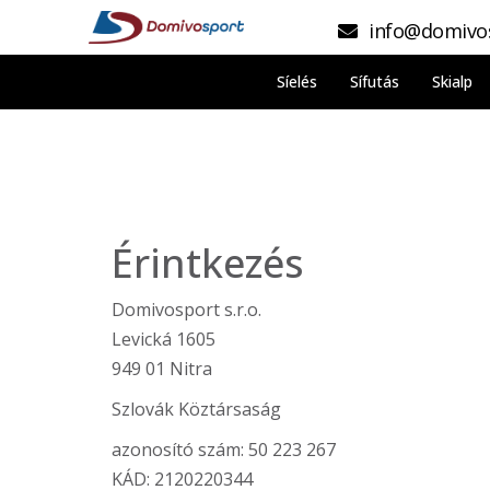
info@domivo
Síelés
Sífutás
Skialp
Érintkezés
Domivosport s.r.o.
Levická 1605
949 01 Nitra
Szlovák Köztársaság
azonosító szám: 50 223 267
KÁD: 2120220344