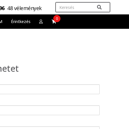
,96
48 vélemények
0
M
Érintkezés
netet