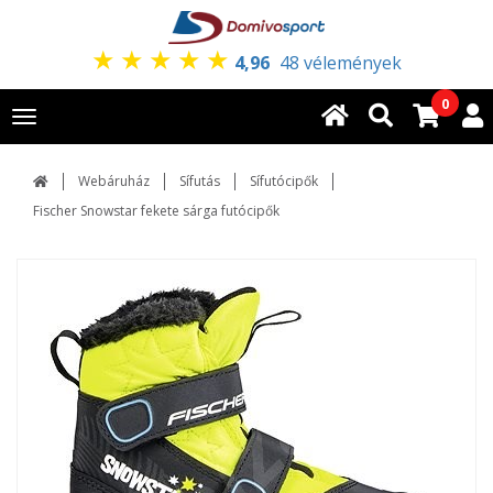
★
★
★
★
★
4,96
48 vélemények
0
Toggle
navigation
Webáruház
Sífutás
Sífutócipők
Fischer Snowstar fekete sárga futócipők