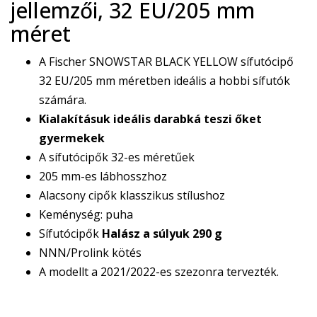
jellemzői, 32 EU/205 mm
méret
A Fischer SNOWSTAR BLACK YELLOW sífutócipő
32 EU/205 mm méretben ideális a hobbi sífutók
számára.
Kialakításuk ideális darabká teszi őket
gyermekek
A sífutócipők 32-es méretűek
205 mm-es lábhosszhoz
Alacsony cipők klasszikus stílushoz
Keménység: puha
Sífutócipők
Halász
a súlyuk
290 g
NNN/Prolink kötés
A modellt a 2021/2022-es szezonra tervezték.