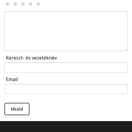
★
★
★
★
★
Kereszt- és vezetéknév
Email
Elküld