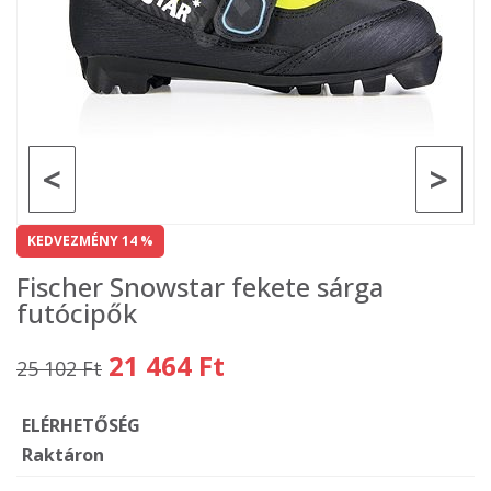
<
>
KEDVEZMÉNY 14 %
Fischer Snowstar fekete sárga
futócipők
21 464 Ft
25 102 Ft
ELÉRHETŐSÉG
Raktáron