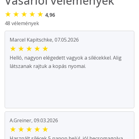
Vásárlói vélemények
★
★
★
★
★
4,96
48 vélemények
Marcel Kapitschke, 07.05.2026
★
★
★
★
★
Helló, nagyon elégedett vagyok a sílécekkel. Alig
látszanak rajtuk a kopás nyomai.
A.Greiner, 09.03.2026
★
★
★
★
★
Használt sílécek 5 napon belül, jól becsomagolva