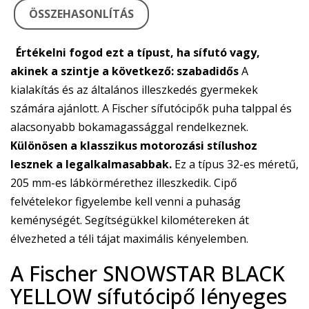
ÖSSZEHASONLÍTÁS
Értékelni fogod ezt a típust, ha sífutó vagy,
akinek a szintje a következő:
szabadidős
A
kialakítás és az általános illeszkedés gyermekek
számára ajánlott. A Fischer sífutócipők puha talppal és
alacsonyabb bokamagassággal rendelkeznek.
Különösen a klasszikus motorozási stílushoz
lesznek a legalkalmasabbak.
Ez a típus 32-es méretű,
205 mm-es lábkörmérethez illeszkedik. Cipő
felvételekor figyelembe kell venni a puhaság
keménységét. Segítségükkel kilométereken át
élvezheted a téli tájat maximális kényelemben.
A Fischer SNOWSTAR BLACK
YELLOW sífutócipő lényeges