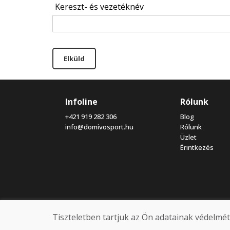
Kereszt- és vezetéknév
Elküld
Infoline
Rólunk
+421 919 282 306
Blog
info@domivosport.hu
Rólunk
Üzlet
Érintkezés
Tiszteletben tartjuk az Ön adatainak védelmét