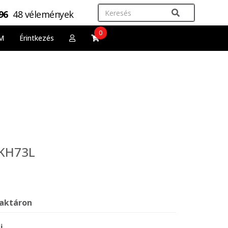
,96
48 vélemények
0
M
Érintkezés
RKH73L
aktáron
j