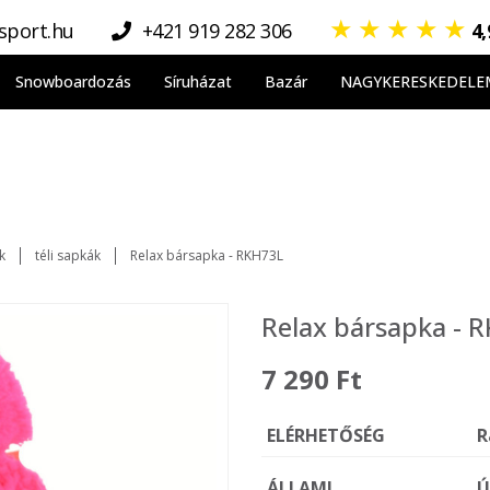
★
★
★
★
★
sport.hu
+421 919 282 306
4
Snowboardozás
Síruházat
Bazár
NAGYKERESKEDELE
k
téli sapkák
Relax bársapka - RKH73L
Relax bársapka - 
7 290 Ft
ELÉRHETŐSÉG
R
ÁLLAMI
Ú