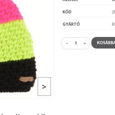
KÓD
2
GYÁRTÓ
R
KOSÁRBA
1
>