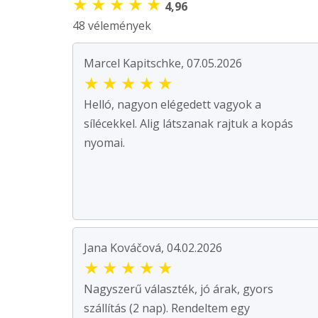
★
★
★
★
★
4,96
48 vélemények
Marcel Kapitschke, 07.05.2026
★
★
★
★
★
Helló, nagyon elégedett vagyok a
sílécekkel. Alig látszanak rajtuk a kopás
nyomai.
Jana Kováčová, 04.02.2026
★
★
★
★
★
Nagyszerű választék, jó árak, gyors
szállítás (2 nap). Rendeltem egy