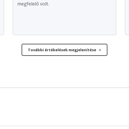
megfelelő volt.
További értékelések megjelenítése >