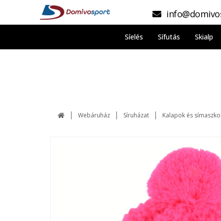
info@domivo
Síelés
Sífutás
Skialp
Webáruház
Síruházat
Kalapok és símaszko