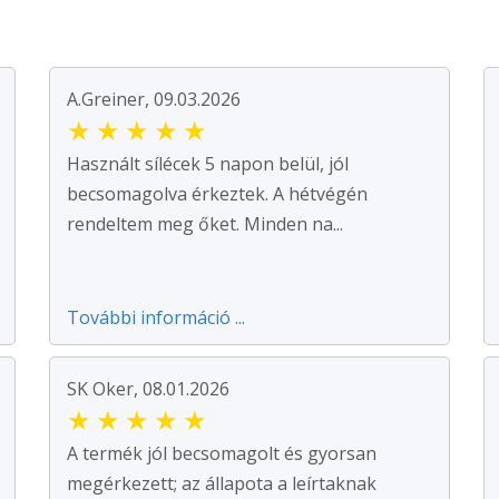
A.Greiner, 09.03.2026
★
★
★
★
★
Használt sílécek 5 napon belül, jól
becsomagolva érkeztek. A hétvégén
rendeltem meg őket. Minden na...
További információ ...
SK Oker, 08.01.2026
★
★
★
★
★
A termék jól becsomagolt és gyorsan
megérkezett; az állapota a leírtaknak