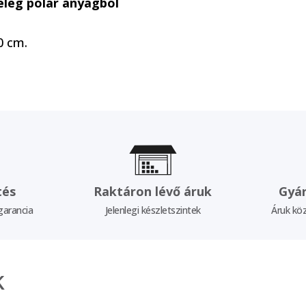
eleg polár anyagból
0 cm.
tés
Raktáron lévő áruk
Gyár
garancia
Jelenlegi készletszintek
Áruk köz
k