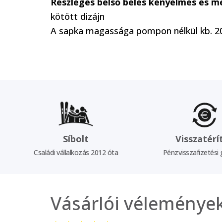
Részleges belső bélés kényelmes és m
kötött dizájn
A sapka magassága pompon nélkül kb. 2
Síbolt
Visszatérí
Családi vállalkozás 2012 óta
Pénzvisszafizetési 
Vásárlói véleménye