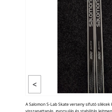
<
A Salomon S-Lab Skate verseny sífutó sílécek 
visszapattanás, gyorsulás és stabilitás lejtme