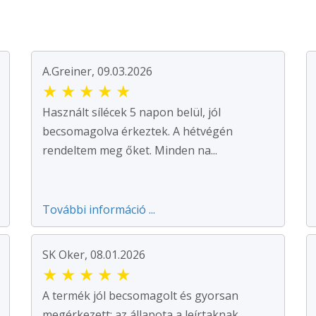
A.Greiner, 09.03.2026
★
★
★
★
★
Használt sílécek 5 napon belül, jól
becsomagolva érkeztek. A hétvégén
rendeltem meg őket. Minden na...
További információ ...
SK Oker, 08.01.2026
★
★
★
★
★
A termék jól becsomagolt és gyorsan
megérkezett; az állapota a leírtaknak