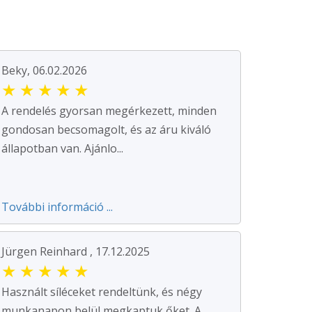
Beky, 06.02.2026
★
★
★
★
★
A rendelés gyorsan megérkezett, minden
gondosan becsomagolt, és az áru kiváló
állapotban van. Ajánlo...
További információ ...
Jürgen Reinhard , 17.12.2025
★
★
★
★
★
Használt síléceket rendeltünk, és négy
munkanapon belül megkaptuk őket. A