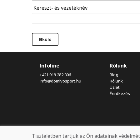
Kereszt- és vezetéknév
Elküld
Infoline
Rólunk
+421 919 282 306
Blog
info@domivosport.hu
Rólunk
Üzlet
Érintkezés
Tiszteletben tartjuk az Ön adatainak védelmét