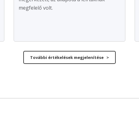
megfelelő volt.
További értékelések megjelenítése >