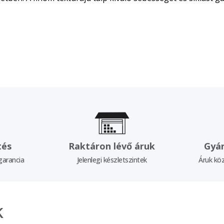
tés
Raktáron lévő áruk
Gyár
garancia
Jelenlegi készletszintek
Áruk köz
k