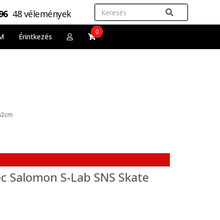
,96
48 vélemények
0
M
Érintkezés
182cm
léc Salomon S-Lab SNS Skate