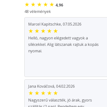
★
★
★
★
★
4,96
48 vélemények
Marcel Kapitschke, 07.05.2026
★
★
★
★
★
Helló, nagyon elégedett vagyok a
sílécekkel. Alig látszanak rajtuk a kopás
nyomai.
Jana Kováčová, 04.02.2026
★
★
★
★
★
Nagyszerű választék, jó árak, gyors
szállítás (2 nap). Rendeltem egy