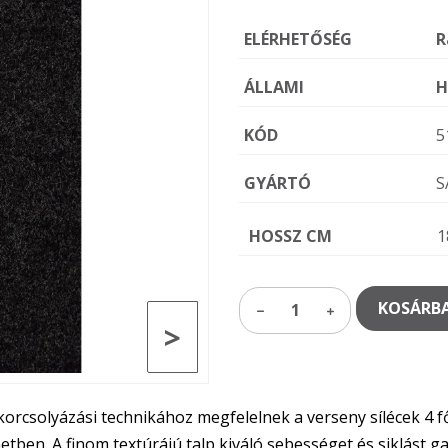
ELÉRHETŐSÉG
R
ÁLLAMI
H
KÓD
5
GYÁRTÓ
S
HOSSZ CM
1
KOSÁRBA
1
>
korcsolyázási technikához megfelelnek a verseny sílécek 4 
netben. A finom textúrájú talp kiváló sebességet és siklást