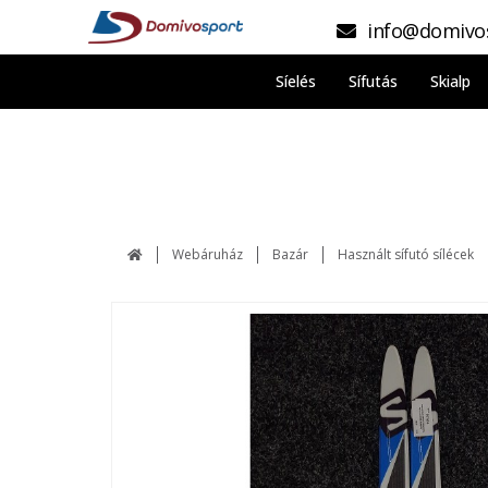
info@domivo
Síelés
Sífutás
Skialp
Webáruház
Bazár
Használt sífutó sílécek