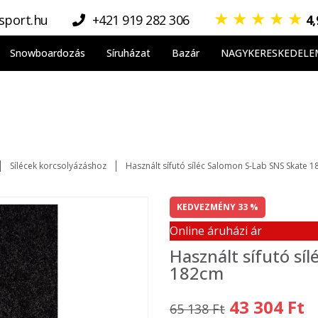
★
★
★
★
★
sport.hu
+421 919 282 306
4
Snowboardozás
Síruházat
Bazár
NAGYKERESKEDELE
Sílécek korcsolyázáshoz
Használt sífutó síléc Salomon S-Lab SNS Skate 
KEDVEZMÉNY 33 %
Online áruházi ár
Használt sífutó sí
182cm
43 304 Ft
65 138 Ft