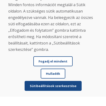
Eshop
Minden fontos információt megtalál a Sütik
Felhasználási feltételek
oldalon. A szükséges sütik automatikusan
Szállítás
Fizetés
engedélyezve vannak. Ha beleegyezik az összes
Panasz
süti elfogadásába ezen az oldalon, ezt az
Áruk visszaküldése és cseréje
„Elfogadom és folytatom” gombra kattintva
Adatvédelmi irányelvek
Cookies
erősítheti meg. Ha módosítani szeretné a
beállításait, kattintson a „Sütibeállítások
Közösségi hálózatok
szerkesztése” gombra.
Fogadj el mindent
Hulladék
Sütibeállítások szerkesztése
© DOMIVOSPORT 2026, minden jog fenntartva
DUFEKSOFT
-
weboldal létrehozása
,
webáruház létrehozása