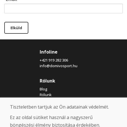
Elküld
Infoline
+421 919 282 306
info@domivosport.hu
Rólunk
Blog
Rólunk
Üzlet
Érintkezés
Tiszteletben tartjuk az Ön adatainak védelmét.
Ez az oldal sütiket használ a nagyszerű
Vásárlás
böngészési élmény biztosítása érdekében.