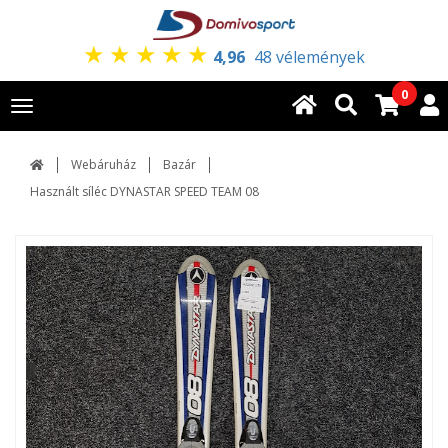
★
★
★
★
★
4,96
48 vélemények
0
Toggle
navigation
Webáruház
Bazár
Használt síléc DYNASTAR SPEED TEAM 08