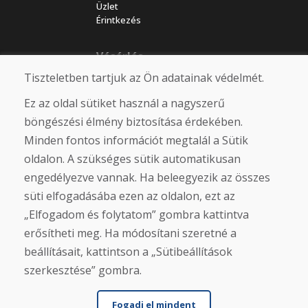
Üzlet
Érintkezés
Vásárlás
Tiszteletben tartjuk az Ön adatainak védelmét.
Eshop
Felhasználási feltételek
Ez az oldal sütiket használ a nagyszerű
Szállítás
Fizetés
böngészési élmény biztosítása érdekében.
Panasz
Minden fontos információt megtalál a Sütik
Áruk visszaküldése és cseréje
oldalon. A szükséges sütik automatikusan
Adatvédelmi irányelvek
Cookies
engedélyezve vannak. Ha beleegyezik az összes
süti elfogadásába ezen az oldalon, ezt az
Közösségi hálózatok
„Elfogadom és folytatom” gombra kattintva
erősítheti meg. Ha módosítani szeretné a
beállításait, kattintson a „Sütibeállítások
szerkesztése” gombra.
Fogadj el mindent