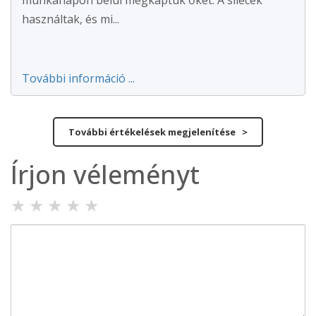
munkanapon belül megkaptuk őket. A sílécek
használtak, és mi...
További információ ...
További értékelések megjelenítése >
Írjon véleményt
★
★
★
★
★