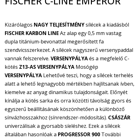
FISCHER C-LINE EMPEROR
Kizárólagos
NAGY TELJESÍTMÉNY
sílécek a kiadásból
FISCHER KARBON LINE
Az alap egy 0,5 mm vastag
dupla titánium-bevonattal megerősített fa
szendvicsszerkezet. A sílécek nagyszerű versenypaddal
vannak felszerelve.
VERSENYPÁLYA
és a megfelelő C-
kötés
Z13-AS VERSENYPÁLYA
Mosógép
VERSENYPÁLYA
Lehetővé teszi, hogy a sílécek terhelés
alatt a lehető legnagyobb mértékben hajlítsanak ívben,
kiemelve az anyag dinamikus tulajdonságait. Előnyét
kínálja a kötés sarka és orra közötti távolság gyors és
egyszerű beállításának köszönhetően a különböző
sínvázhosszakhoz (sínrendszer-módosítás).
CSÁSZÁR
univerzálisak a gyorsabb síeléshez. Ezek a sílécek
általában hasonlóak a
PROGRESSOR 900
További