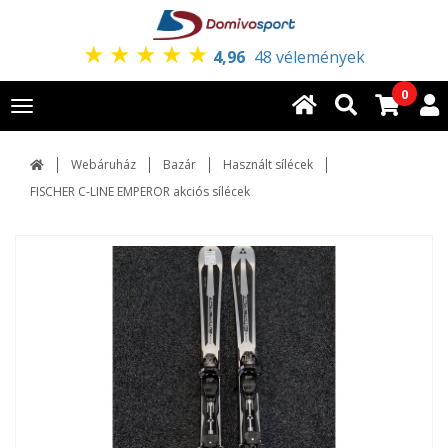
★
★
★
★
★
4,96
48 vélemények
0
Toggle
navigation
Webáruház
Bazár
Használt sílécek
FISCHER C-LINE EMPEROR akciós sílécek