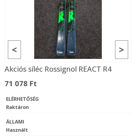
<
>
Akciós síléc Rossignol REACT R4
71 078 Ft
ELÉRHETŐSÉG
Raktáron
ÁLLAMI
Használt