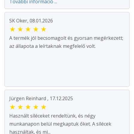
További információ ...
SK Oker, 08.01.2026
★
★
★
★
★
A termék jól becsomagolt és gyorsan megérkezett;
az állapota a leírtaknak megfelelő volt.
Jürgen Reinhard , 17.12.2025
★
★
★
★
★
Használt síléceket rendeltünk, és négy
munkanapon belül megkaptuk őket. A sílécek
használtak, és mi...