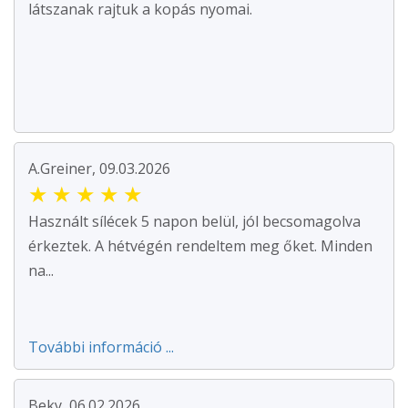
látszanak rajtuk a kopás nyomai.
A.Greiner, 09.03.2026
★
★
★
★
★
Használt sílécek 5 napon belül, jól becsomagolva
érkeztek. A hétvégén rendeltem meg őket. Minden
na...
További információ ...
Beky, 06.02.2026