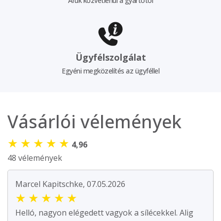
Áruk közvetlenül a gyártótól
Ügyfélszolgálat
Egyéni megközelítés az ügyféllel
Vásárlói vélemények
★
★
★
★
★
4,96
48 vélemények
Marcel Kapitschke, 07.05.2026
★
★
★
★
★
Helló, nagyon elégedett vagyok a sílécekkel. Alig