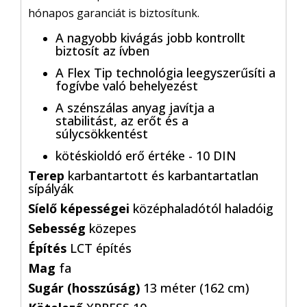
hónapos garanciát is biztosítunk.
A nagyobb kivágás jobb kontrollt
biztosít az ívben
A Flex Tip technológia leegyszerűsíti a
fogívbe való behelyezést
A szénszálas anyag javítja a
stabilitást, az erőt és a
súlycsökkentést
kötéskioldó erő értéke - 10 DIN
Terep
karbantartott és karbantartatlan
sípályák
Síelő képességei
középhaladótól haladóig
Sebesség
közepes
Építés
LCT építés
Mag
fa
Sugár (hosszúság)
13 méter (162 cm)