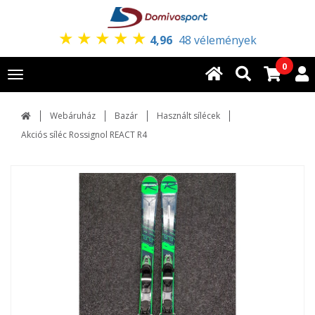
★
★
★
★
★
4,96
48 vélemények
0
Toggle
navigation
Webáruház
Bazár
Használt sílécek
Akciós síléc Rossignol REACT R4