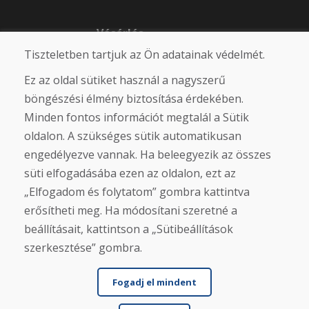
Vásárlás
Tiszteletben tartjuk az Ön adatainak védelmét.
Eshop
Felhasználási feltételek
Ez az oldal sütiket használ a nagyszerű
Szállítás
Fizetés
böngészési élmény biztosítása érdekében.
Panasz
Minden fontos információt megtalál a Sütik
Áruk visszaküldése és cseréje
oldalon. A szükséges sütik automatikusan
Adatvédelmi irányelvek
Cookies
engedélyezve vannak. Ha beleegyezik az összes
süti elfogadásába ezen az oldalon, ezt az
Közösségi hálózatok
„Elfogadom és folytatom” gombra kattintva
erősítheti meg. Ha módosítani szeretné a
beállításait, kattintson a „Sütibeállítások
szerkesztése” gombra.
Fogadj el mindent