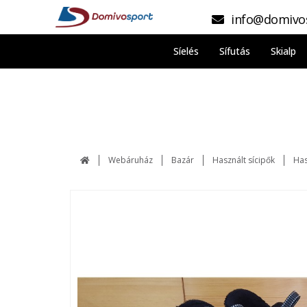
info@domivo
Síelés
Sífutás
Skialp
Webáruház
Bazár
Használt sícipők
Has