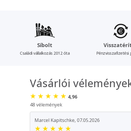
Síbolt
Visszatérí
Családi vállalkozás 2012 óta
Pénzvisszafizetési 
Vásárlói véleménye
★
★
★
★
★
4,96
48 vélemények
Marcel Kapitschke, 07.05.2026
★
★
★
★
★