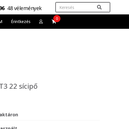
,96
48 vélemények
0
M
Érintkezés
T3 22 sícipő
aktáron
asznált