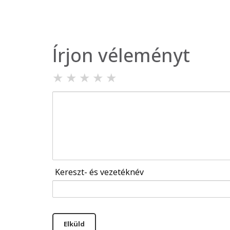
Írjon véleményt
★
★
★
★
★
Kereszt- és vezetéknév
Elküld