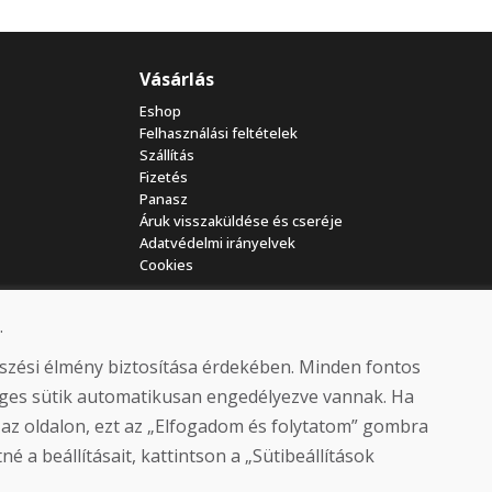
Vásárlás
Eshop
Felhasználási feltételek
Szállítás
Fizetés
Panasz
Áruk visszaküldése és cseréje
Adatvédelmi irányelvek
Cookies
.
észési élmény biztosítása érdekében. Minden fontos
séges sütik automatikusan engedélyezve vannak. Ha
 az oldalon, ezt az „Elfogadom és folytatom” gombra
© DOMIVOSPORT 2026, minden jog fenntartva
é a beállításait, kattintson a „Sütibeállítások
DUFEKSOFT
-
weboldal létrehozása
,
webáruház létrehozása