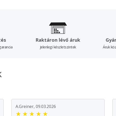
tés
Raktáron lévő áruk
Gyár
garancia
Jelenlegi készletszintek
Áruk köz
k
A.Greiner, 09.03.2026
★
★
★
★
★