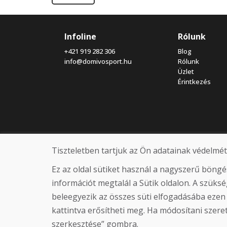
Infoline
Rólunk
+421 919 282 306
Blog
info@domivosport.hu
Rólunk
Üzlet
Érintkezés
Tiszteletben tartjuk az Ön adatainak védelmét
Ez az oldal sütiket használ a nagyszerű böng
információt megtalál a Sütik oldalon. A szük
beleegyezik az összes süti elfogadásába ezen
kattintva erősítheti meg. Ha módosítani szeretn
szerkesztése” gombra.