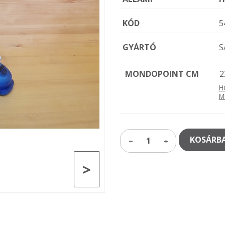
KÓD
5
GYÁRTÓ
S
MONDOPOINT CM
2
H
M
KOSÁRBA
1
>