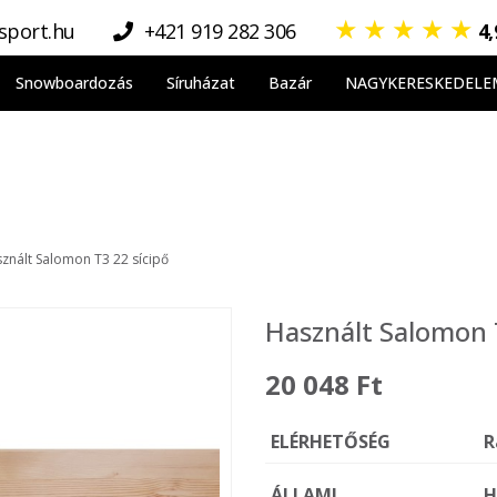
★
★
★
★
★
sport.hu
+421 919 282 306
4
Snowboardozás
Síruházat
Bazár
NAGYKERESKEDELE
znált Salomon T3 22 sícipő
Használt Salomon 
20 048 Ft
ELÉRHETŐSÉG
R
ÁLLAMI
H