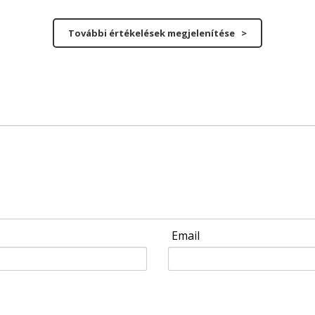
További értékelések megjelenítése >
Email