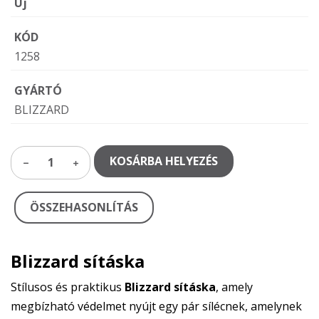
Új
KÓD
1258
GYÁRTÓ
BLIZZARD
KOSÁRBA HELYEZÉS
1
ÖSSZEHASONLÍTÁS
Blizzard sításka
Stílusos és praktikus
Blizzard sításka
, amely
megbízható védelmet nyújt egy pár sílécnek, amelynek