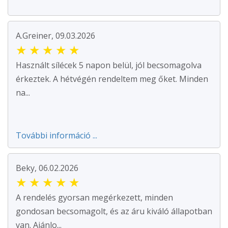
A.Greiner, 09.03.2026
★
★
★
★
★
Használt sílécek 5 napon belül, jól becsomagolva
érkeztek. A hétvégén rendeltem meg őket. Minden
na...
További információ ...
Beky, 06.02.2026
★
★
★
★
★
A rendelés gyorsan megérkezett, minden
gondosan becsomagolt, és az áru kiváló állapotban
van. Ajánlo...