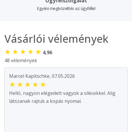
Ügyfélszolgálat
Egyéni megközelítés az ügyféllel
Vásárlói vélemények
★
★
★
★
★
4,96
48 vélemények
Marcel Kapitschke, 07.05.2026
★
★
★
★
★
Helló, nagyon elégedett vagyok a sílécekkel. Alig
látszanak rajtuk a kopás nyomai.