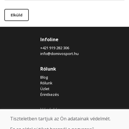
Elküld
Infoline
+421 919 282 306
info@domivosport.hu
Rólunk
Blog
Rólunk
Üzlet
Érintkezés
Vásárlás
Tiszteletben tartjuk az Ön adatainak védelmét.
Eshop
Felhasználási feltételek