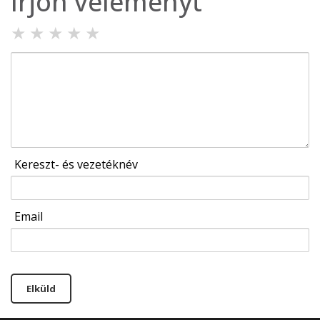
Írjon véleményt
★
★
★
★
★
Kereszt- és vezetéknév
Email
Elküld