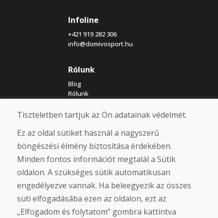
Infoline
+421 919 282 306
info@domivosport.hu
Rólunk
Blog
Rólunk
Üzlet
Érintkezés
Tiszteletben tartjuk az Ön adatainak védelmét.
Ez az oldal sütiket használ a nagyszerű
Vásárlás
böngészési élmény biztosítása érdekében.
Eshop
Minden fontos információt megtalál a Sütik
Felhasználási feltételek
oldalon. A szükséges sütik automatikusan
Szállítás
Fizetés
engedélyezve vannak. Ha beleegyezik az összes
Panasz
süti elfogadásába ezen az oldalon, ezt az
Áruk visszaküldése és cseréje
„Elfogadom és folytatom” gombra kattintva
Adatvédelmi irányelvek