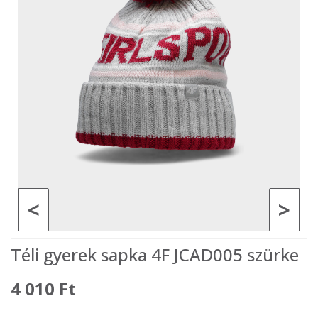
<
>
Téli gyerek sapka 4F JCAD005 szürke
4 010 Ft