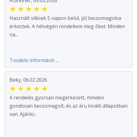
A.Greiner, 09.03.2026
★
★
★
★
★
Használt sílécek 5 napon belül, jól becsomagolva
érkeztek. A hétvégén rendeltem meg őket. Minden
na...
További információ ...
Beky, 06.02.2026
★
★
★
★
★
A rendelés gyorsan megérkezett, minden
gondosan becsomagolt, és az áru kiváló állapotban
van. Ajánlo...