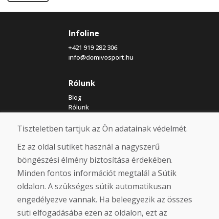
Infoline
+421 919 282 306
info@domivosport.hu
Rólunk
Blog
Rólunk
Üzlet
Érintkezés
Tiszteletben tartjuk az Ön adatainak védelmét.
Ez az oldal sütiket használ a nagyszerű
Vásárlás
böngészési élmény biztosítása érdekében.
Eshop
Minden fontos információt megtalál a Sütik
Felhasználási feltételek
oldalon. A szükséges sütik automatikusan
Szállítás
Fizetés
engedélyezve vannak. Ha beleegyezik az összes
Panasz
süti elfogadásába ezen az oldalon, ezt az
Áruk visszaküldése és cseréje