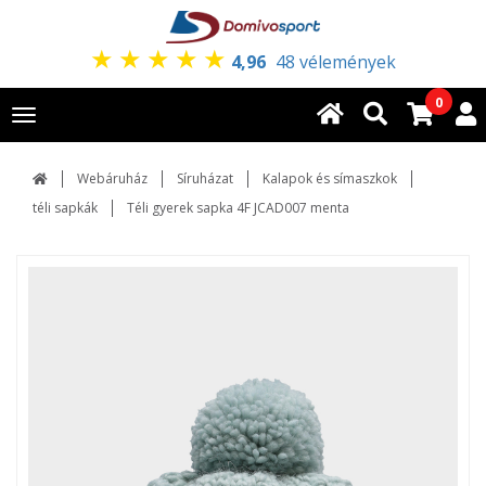
★
★
★
★
★
4,96
48 vélemények
0
Toggle
navigation
Webáruház
Síruházat
Kalapok és símaszkok
téli sapkák
Téli gyerek sapka 4F JCAD007 menta