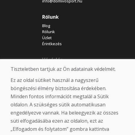
info@domivosport.hu
Rólunk
Blog
Rólunk
Üzlet
Érintkezés
Vásárlás
Tiszteletben tartjuk az Ön adatainak védelmét.
Eshop
Felhasználási feltételek
Ez az oldal sütiket használ a nagyszerű
Szállítás
Fizetés
böngészési élmény biztosítása érdekében.
Panasz
Minden fontos információt megtalál a Sütik
Áruk visszaküldése és cseréje
oldalon. A szükséges sütik automatikusan
Adatvédelmi irányelvek
Cookies
engedélyezve vannak. Ha beleegyezik az összes
süti elfogadásába ezen az oldalon, ezt az
Közösségi hálózatok
„Elfogadom és folytatom” gombra kattintva