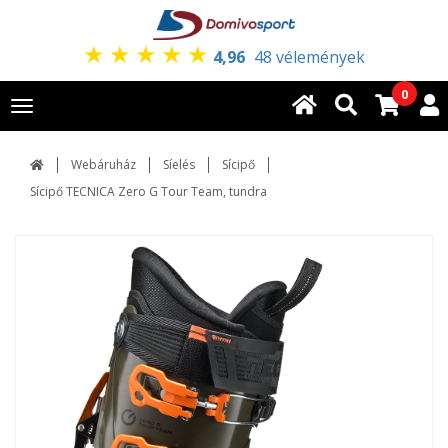
★
★
★
★
★
4,96
48 vélemények
0
Toggle
navigation
Webáruház
Síelés
Sícipő
Sícipő TECNICA Zero G Tour Team, tundra