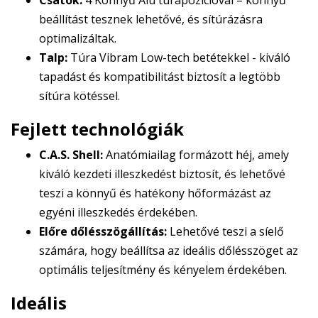
Csatok:
4 Könnyű Alu túrapozícióval – könnyű
beállítást tesznek lehetővé, és sítúrázásra
optimalizáltak.
Talp:
Túra Vibram Low-tech betétekkel - kiváló
tapadást és kompatibilitást biztosít a legtöbb
sítúra kötéssel.
Fejlett technológiák
C.A.S. Shell:
Anatómiailag formázott héj, amely
kiváló kezdeti illeszkedést biztosít, és lehetővé
teszi a könnyű és hatékony hőformázást az
egyéni illeszkedés érdekében.
Előre dőlésszögállítás:
Lehetővé teszi a síelő
számára, hogy beállítsa az ideális dőlésszöget az
optimális teljesítmény és kényelem érdekében.
Ideális