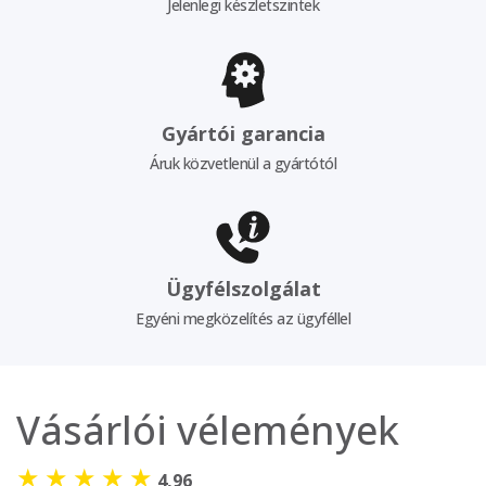
Jelenlegi készletszintek
Gyártói garancia
Áruk közvetlenül a gyártótól
Ügyfélszolgálat
Egyéni megközelítés az ügyféllel
Vásárlói vélemények
★
★
★
★
★
4,96