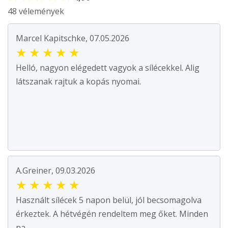
48 vélemények
Marcel Kapitschke, 07.05.2026
★
★
★
★
★
Helló, nagyon elégedett vagyok a sílécekkel. Alig
látszanak rajtuk a kopás nyomai.
A.Greiner, 09.03.2026
★
★
★
★
★
Használt sílécek 5 napon belül, jól becsomagolva
érkeztek. A hétvégén rendeltem meg őket. Minden
na...