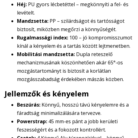
Héj:
PU gyors lécbetéttel – megkönnyíti a fel- és
levételt.
Mandzsetta:
PP – szilárdságot és tartósságot
biztosít, miközben megőrzi a könnyűségét.
Rugalmassági index:
100 – jó kompromisszumot
kínál a kényelem és a tartás között lejtmenetben.
Mobilitási mandzsetta:
Dupla reteszelő
mechanizmusának köszönhetően akár 65°-os
mozgástartományt is biztosít a korlátlan
mozgásszabadság érdekében mászás közben.
Jellemzők és kényelem
Beszúrás:
Könnyű, hosszú távú kényelemre és a
fáradtság minimalizálására tervezve.
Powerstrap:
45 mm-es pánt a jobb kerületi
feszességért és a fokozott kontrollért.