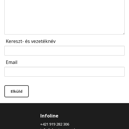
Kereszt- és vezetéknév
Email
Elküld
Infoline
+421 919 282 306