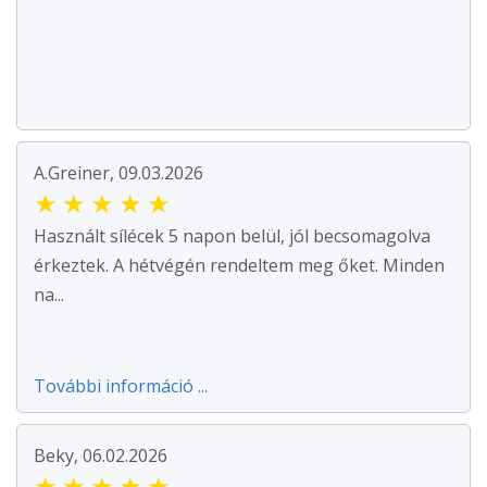
A.Greiner, 09.03.2026
★
★
★
★
★
Használt sílécek 5 napon belül, jól becsomagolva
érkeztek. A hétvégén rendeltem meg őket. Minden
na...
További információ ...
Beky, 06.02.2026
★
★
★
★
★