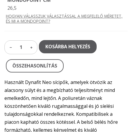
26,5
HOGYAN VÁLASSZUK VÁLASZTÁSSAL A MEGFELELŐ MÉRETET,
ÉS MI A MONDOPOINT?
KOSÁRBA HELYEZÉS
1
ÖSSZEHASONLÍTÁS
Használt Dynafit Neo sícipők, amelyek ötvözik az
alacsony súlyt és a megbízható teljesítményt mind
emelkedőn, mind lejtőn. A poliuretán váznak
köszönhetően kiváló rugalmassággal és jó síelési
tulajdonságokkal rendelkeznek. Kompatibilisek a
piacon kapható összes kötéssel. A belső bélés hőre
formázható, kellemes kényelmet és kiváló