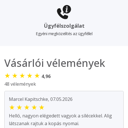
Ügyfélszolgálat
Egyéni megközelítés az ügyféllel
Vásárlói vélemények
★
★
★
★
★
4,96
48 vélemények
Marcel Kapitschke, 07.05.2026
★
★
★
★
★
Helló, nagyon elégedett vagyok a sílécekkel. Alig
látszanak rajtuk a kopás nyomai.