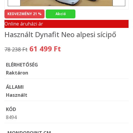
KEDVEZMÉNY 21 %
Akció
Online áruházi ár
Használt Dynafit Neo alpesi sícipő
61 499 Ft
78 238 Ft
ELÉRHETŐSÉG
Raktáron
ÁLLAMI
Használt
KÓD
8494
MONDOPOINT CM