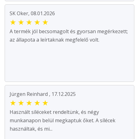
SK Oker, 08.01.2026
★
★
★
★
★
A termék jól becsomagolt és gyorsan megérkezett;
az állapota a leírtaknak megfelelő volt.
Jürgen Reinhard , 17.12.2025
★
★
★
★
★
Használt síléceket rendeltünk, és négy
munkanapon belül megkaptuk őket. A sílécek
használtak, és mi...