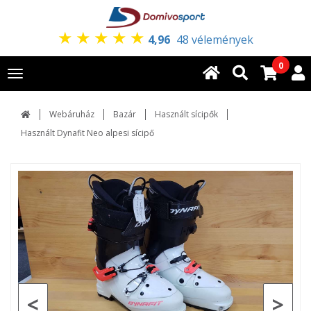
★
★
★
★
★
4,96
48 vélemények
0
Toggle
navigation
Webáruház
Bazár
Használt sícipők
Használt Dynafit Neo alpesi sícipő
<
>