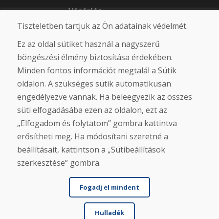
Vásárlás
Tiszteletben tartjuk az Ön adatainak védelmét.
Eshop
Felhasználási feltételek
Ez az oldal sütiket használ a nagyszerű
Szállítás
Fizetés
böngészési élmény biztosítása érdekében.
Panasz
Minden fontos információt megtalál a Sütik
Áruk visszaküldése és cseréje
oldalon. A szükséges sütik automatikusan
Adatvédelmi irányelvek
Cookies
engedélyezve vannak. Ha beleegyezik az összes
süti elfogadásába ezen az oldalon, ezt az
Közösségi hálózatok
„Elfogadom és folytatom” gombra kattintva
erősítheti meg. Ha módosítani szeretné a
beállításait, kattintson a „Sütibeállítások
szerkesztése” gombra.
Fogadj el mindent
Hulladék