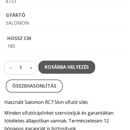
8733
GYÁRTÓ
SALOMON
HOSSZ CM
180
KOSÁRBA HELYEZÉS
1
ÖSSZEHASONLÍTÁS
Használt Salomon RC7 Skin sífutó síléc
Minden sífutócipőnket szervizeljük és garantáltan
tökéletes állapotban vannak. Természetesen 12
hónapos garanciát is biztosítunk.