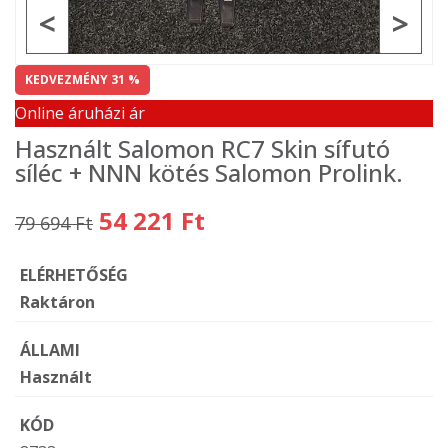
<
>
KEDVEZMÉNY 31 %
Online áruházi ár
Használt Salomon RC7 Skin sífutó
síléc + NNN kötés Salomon Prolink.
54 221 Ft
79 694 Ft
ELÉRHETŐSÉG
Raktáron
ÁLLAMI
Használt
KÓD