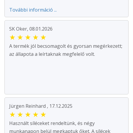
További információ ...
SK Oker, 08.01.2026
★
★
★
★
★
A termék jól becsomagolt és gyorsan megérkezett;
az állapota a leírtaknak megfelelő volt.
Jürgen Reinhard , 17.12.2025
★
★
★
★
★
Használt síléceket rendeltünk, és négy
munkanapon belül megkaptuk őket. A sílécek