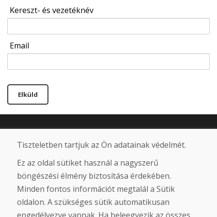
Kereszt- és vezetéknév
Email
Elküld
Infoline
Tiszteletben tartjuk az Ön adatainak védelmét.
+421 919 282 306
info@domivosport.hu
Ez az oldal sütiket használ a nagyszerű
böngészési élmény biztosítása érdekében.
Rólunk
Minden fontos információt megtalál a Sütik
Blog
oldalon. A szükséges sütik automatikusan
Rólunk
engedélyezve vannak. Ha beleegyezik az összes