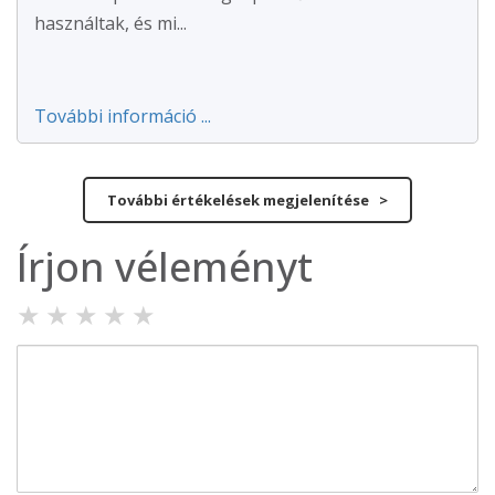
használtak, és mi...
További információ ...
További értékelések megjelenítése >
Írjon véleményt
★
★
★
★
★