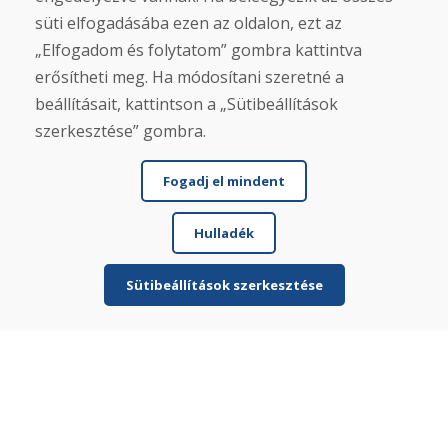
Üzlet
süti elfogadásába ezen az oldalon, ezt az
Érintkezés
„Elfogadom és folytatom” gombra kattintva
Vásárlás
erősítheti meg. Ha módosítani szeretné a
beállításait, kattintson a „Sütibeállítások
Eshop
Felhasználási feltételek
szerkesztése” gombra.
Szállítás
Fizetés
Fogadj el mindent
Panasz
Áruk visszaküldése és cseréje
Adatvédelmi irányelvek
Hulladék
Cookies
Sütibeállítások szerkesztése
Közösségi hálózatok