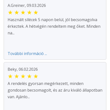
A.Greiner, 09.03.2026
★
★
★
★
★
Használt sílécek 5 napon belül, jól becsomagolva
érkeztek. A hétvégén rendeltem meg őket. Minden
na...
További információ ...
Beky, 06.02.2026
★
★
★
★
★
A rendelés gyorsan megérkezett, minden
gondosan becsomagolt, és az áru kiváló állapotban
van. Ajánlo...