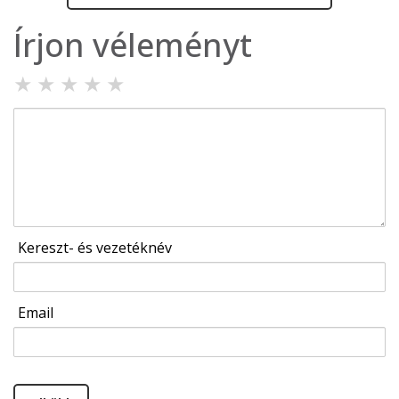
Írjon véleményt
★
★
★
★
★
Kereszt- és vezetéknév
Email