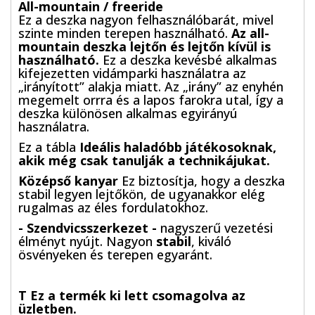
All-mountain / freeride
Ez a deszka nagyon felhasználóbarát, mivel
szinte minden terepen használható.
Az all-
mountain deszka lejtőn és lejtőn kívül is
használható.
Ez a deszka kevésbé alkalmas
kifejezetten vidámparki használatra az
„irányított” alakja miatt. Az „irány” az enyhén
megemelt orrra és a lapos farokra utal, így a
deszka különösen alkalmas egyirányú
használatra.
Ez a tábla
Ideális haladóbb játékosoknak,
akik még csak tanulják a technikájukat.
Középső kanyar
Ez biztosítja, hogy a deszka
stabil legyen lejtőkön, de ugyanakkor elég
rugalmas az éles fordulatokhoz.
- Szendvicsszerkezet -
nagyszerű vezetési
élményt nyújt. Nagyon
stabil
, kiváló
ösvényeken és terepen egyaránt.
T
Ez a termék ki lett csomagolva az
üzletben.