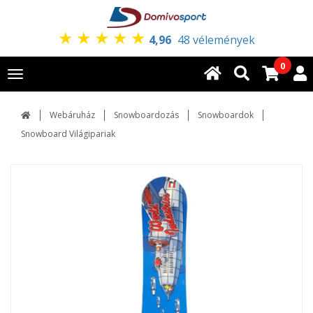
★
★
★
★
★
4,96
48 vélemények
0
Toggle
navigation
Webáruház
Snowboardozás
Snowboardok
Snowboard Világipariak