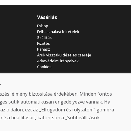
Vásárlás
Eshop
Felhasználási feltételek
Szállítás
Fizetés
Panasz
Áruk visszaküldése és cseréje
Adatvédelmi irányelvek
Cookies
.
észési élmény biztosítása érdekében. Minden fontos
séges sütik automatikusan engedélyezve vannak. Ha
 az oldalon, ezt az „Elfogadom és folytatom” gombra
© DOMIVOSPORT 2026, minden jog fenntartva
é a beállításait, kattintson a „Sütibeállítások
DUFEKSOFT
-
weboldal létrehozása
,
webáruház létrehozása