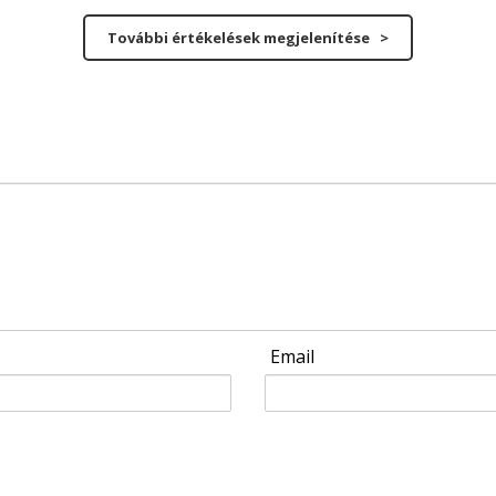
További értékelések megjelenítése >
Email