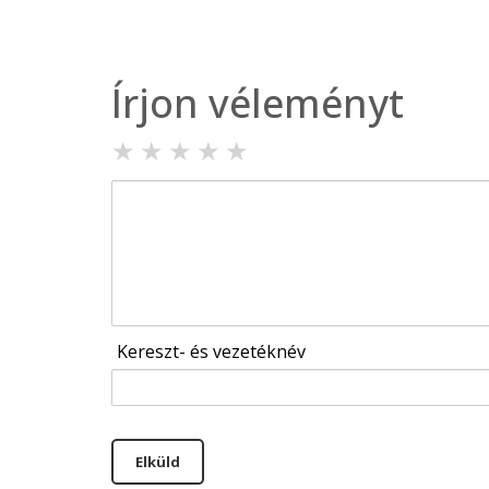
Írjon véleményt
★
★
★
★
★
Kereszt- és vezetéknév
Elküld