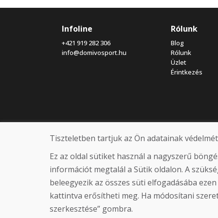
Infoline
Rólunk
+421 919 282 306
Blog
info@domivosport.hu
Rólunk
Üzlet
Érintkezés
Tiszteletben tartjuk az Ön adatainak védelmét
Ez az oldal sütiket használ a nagyszerű böng
információt megtalál a Sütik oldalon. A szük
beleegyezik az összes süti elfogadásába ezen
kattintva erősítheti meg. Ha módosítani szeretn
szerkesztése” gombra.