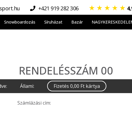
★
★
★
★
★
sport.hu
+421 919 282 306
4
Snowboardozás
Síruházat
Bazár
NAGYKERESKEDELE
RENDELÉSSZÁM 00
dve:
Állami:
Fizetés 0,00 Ft kártya
Számlázási cím: