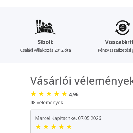
Síbolt
Visszatérí
Családi vállalkozás 2012 óta
Pénzvisszafizetési 
Vásárlói véleménye
★
★
★
★
★
4,96
48 vélemények
Marcel Kapitschke, 07.05.2026
★
★
★
★
★