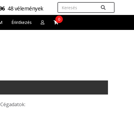
,96
48 vélemények
0
M
Érintkezés
Cégadatok: