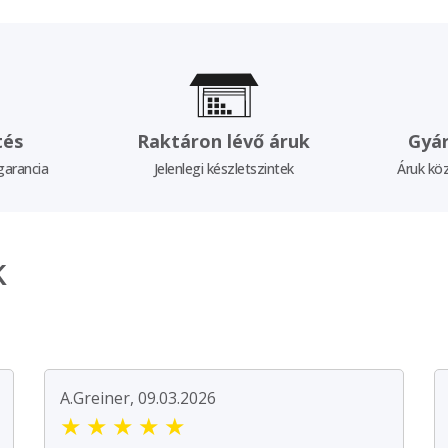
tés
Raktáron lévő áruk
Gyár
garancia
Jelenlegi készletszintek
Áruk köz
k
A.Greiner, 09.03.2026
★
★
★
★
★