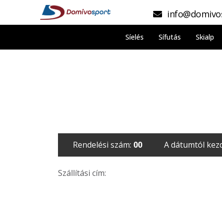
info@domivo
Síelés
Sífutás
Skialp
Rendelési szám:
00
A dátumtól kez
Szállítási cím: