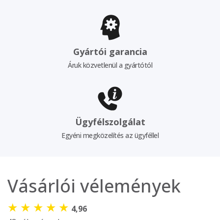
Gyártói garancia
Áruk közvetlenül a gyártótól
Ügyfélszolgálat
Egyéni megközelítés az ügyféllel
Vásárlói vélemények
★
★
★
★
★
4,96