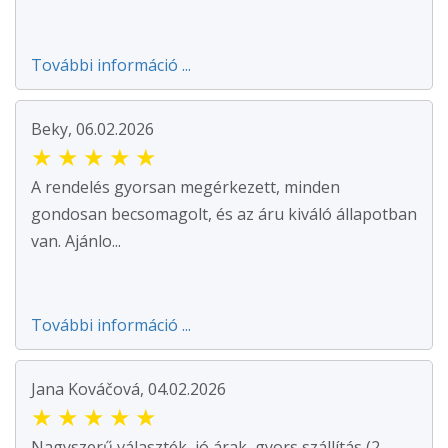
További információ ...
Beky, 06.02.2026
★
★
★
★
★
A rendelés gyorsan megérkezett, minden
gondosan becsomagolt, és az áru kiváló állapotban
van. Ajánlo...
További információ ...
Jana Kováčová, 04.02.2026
★
★
★
★
★
Nagyszerű választék, jó árak, gyors szállítás (2