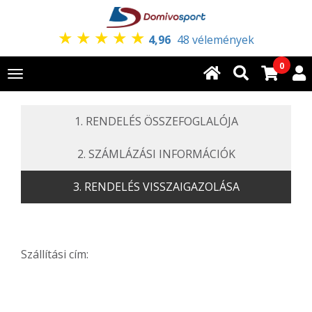
★
★
★
★
★
4,96
48 vélemények
0
Toggle
navigation
1. RENDELÉS ÖSSZEFOGLALÓJA
2. SZÁMLÁZÁSI INFORMÁCIÓK
3. RENDELÉS VISSZAIGAZOLÁSA
Szállítási cím: