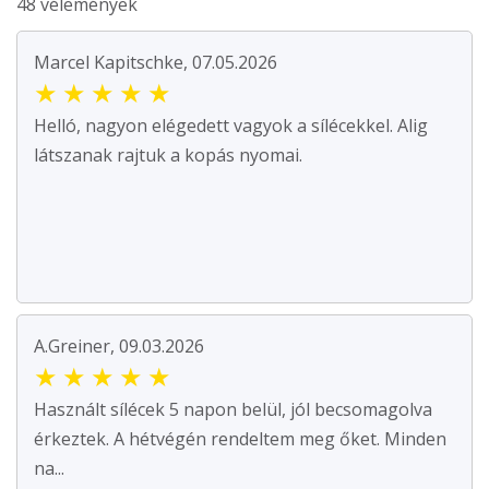
48 vélemények
Marcel Kapitschke, 07.05.2026
★
★
★
★
★
Helló, nagyon elégedett vagyok a sílécekkel. Alig
látszanak rajtuk a kopás nyomai.
A.Greiner, 09.03.2026
★
★
★
★
★
Használt sílécek 5 napon belül, jól becsomagolva
érkeztek. A hétvégén rendeltem meg őket. Minden
na...