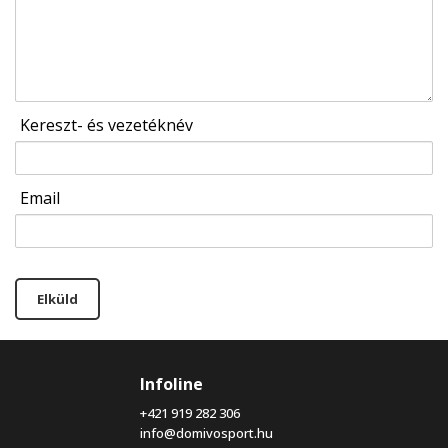
Kereszt- és vezetéknév
Email
Elküld
Infoline
+421 919 282 306
info@domivosport.hu