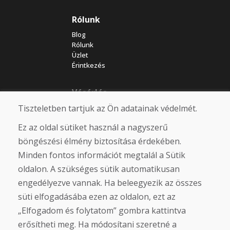
Rólunk
Blog
Rólunk
Üzlet
Érintkezés
Vásárlás
Tiszteletben tartjuk az Ön adatainak védelmét.
Eshop
Felhasználási feltételek
Ez az oldal sütiket használ a nagyszerű
Szállítás
Fizetés
böngészési élmény biztosítása érdekében.
Panasz
Minden fontos információt megtalál a Sütik
Áruk visszaküldése és cseréje
oldalon. A szükséges sütik automatikusan
Adatvédelmi irányelvek
Cookies
engedélyezve vannak. Ha beleegyezik az összes
süti elfogadásába ezen az oldalon, ezt az
Közösségi hálózatok
„Elfogadom és folytatom” gombra kattintva
erősítheti meg. Ha módosítani szeretné a