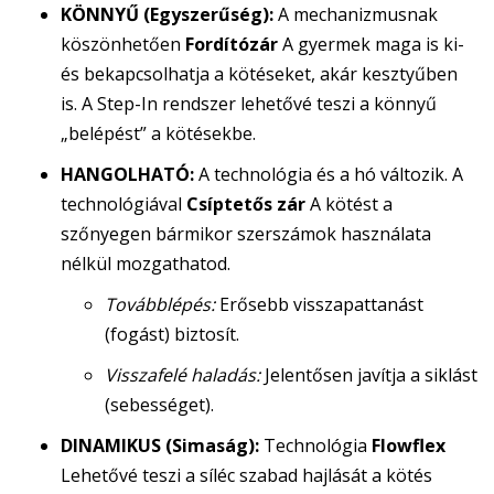
KÖNNYŰ (Egyszerűség):
A mechanizmusnak
köszönhetően
Fordítózár
A gyermek maga is ki-
és bekapcsolhatja a kötéseket, akár kesztyűben
is. A Step-In rendszer lehetővé teszi a könnyű
„belépést” a kötésekbe.
HANGOLHATÓ:
A technológia és a hó változik. A
technológiával
Csíptetős zár
A kötést a
szőnyegen bármikor szerszámok használata
nélkül mozgathatod.
Továbblépés:
Erősebb visszapattanást
(fogást) biztosít.
Visszafelé haladás:
Jelentősen javítja a siklást
(sebességet).
DINAMIKUS (Simaság):
Technológia
Flowflex
Lehetővé teszi a síléc szabad hajlását a kötés