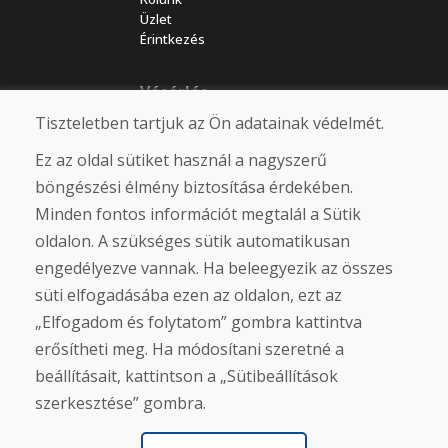
Üzlet
Érintkezés
Vásárlás
Tiszteletben tartjuk az Ön adatainak védelmét.
Eshop
Felhasználási feltételek
Ez az oldal sütiket használ a nagyszerű
Szállítás
Fizetés
böngészési élmény biztosítása érdekében.
Panasz
Minden fontos információt megtalál a Sütik
Áruk visszaküldése és cseréje
oldalon. A szükséges sütik automatikusan
Adatvédelmi irányelvek
Cookies
engedélyezve vannak. Ha beleegyezik az összes
süti elfogadásába ezen az oldalon, ezt az
Közösségi hálózatok
„Elfogadom és folytatom” gombra kattintva
erősítheti meg. Ha módosítani szeretné a
beállításait, kattintson a „Sütibeállítások
szerkesztése” gombra.