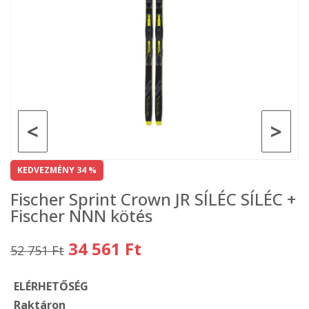
<
>
KEDVEZMÉNY 34 %
Fischer Sprint Crown JR SÍLÉC SÍLÉC +
Fischer NNN kötés
34 561 Ft
52 751 Ft
ELÉRHETŐSÉG
Raktáron