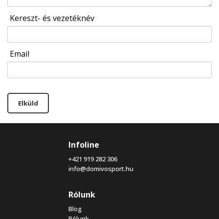
Kereszt- és vezetéknév
Email
Elküld
Infoline
+421 919 282 306
info@domivosport.hu
Rólunk
Blog
Rólunk