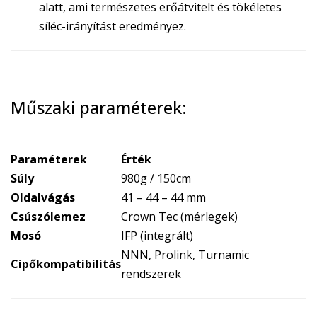
alatt, ami természetes erőátvitelt és tökéletes
síléc-irányítást eredményez.
Műszaki paraméterek:
Paraméterek
Érték
Súly
980g / 150cm
Oldalvágás
41 – 44 – 44 mm
Csúszólemez
Crown Tec (mérlegek)
Mosó
IFP (integrált)
NNN, Prolink, Turnamic
Cipőkompatibilitás
rendszerek