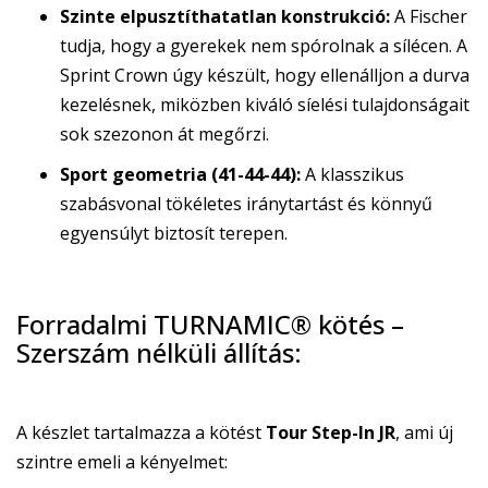
Szinte elpusztíthatatlan konstrukció:
A Fischer
tudja, hogy a gyerekek nem spórolnak a sílécen. A
Sprint Crown úgy készült, hogy ellenálljon a durva
kezelésnek, miközben kiváló síelési tulajdonságait
sok szezonon át megőrzi.
Sport geometria (41-44-44):
A klasszikus
szabásvonal tökéletes iránytartást és könnyű
egyensúlyt biztosít terepen.
Forradalmi TURNAMIC® kötés –
Szerszám nélküli állítás:
A készlet tartalmazza a kötést
Tour Step-In JR
, ami új
szintre emeli a kényelmet: