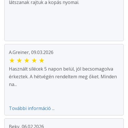
látszanak rajtuk a kopás nyomai.
A.Greiner, 09.03.2026
★
★
★
★
★
Használt sílécek 5 napon belül, jól becsomagolva
érkeztek. A hétvégén rendeltem meg őket. Minden
na...
További információ ...
Beky, 06.02.2026