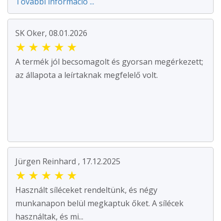
További információ ...
SK Oker, 08.01.2026
★
★
★
★
★
A termék jól becsomagolt és gyorsan megérkezett;
az állapota a leírtaknak megfelelő volt.
Jürgen Reinhard , 17.12.2025
★
★
★
★
★
Használt síléceket rendeltünk, és négy
munkanapon belül megkaptuk őket. A sílécek
használtak, és mi...