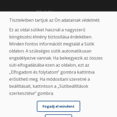
Vásárlás
Tiszteletben tartjuk az Ön adatainak védelmét.
Eshop
Felhasználási feltételek
Ez az oldal sütiket használ a nagyszerű
Szállítás
Fizetés
böngészési élmény biztosítása érdekében.
Panasz
Minden fontos információt megtalál a Sütik
Áruk visszaküldése és cseréje
oldalon. A szükséges sütik automatikusan
Adatvédelmi irányelvek
Cookies
engedélyezve vannak. Ha beleegyezik az összes
süti elfogadásába ezen az oldalon, ezt az
Közösségi hálózatok
„Elfogadom és folytatom” gombra kattintva
erősítheti meg. Ha módosítani szeretné a
beállításait, kattintson a „Sütibeállítások
szerkesztése” gombra.
Fogadj el mindent