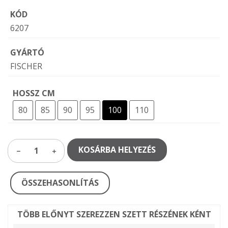
KÓD
6207
GYÁRTÓ
FISCHER
HOSSZ CM
80
85
90
95
100
110
KOSÁRBA HELYEZÉS
1
ÖSSZEHASONLÍTÁS
TÖBB ELŐNYT SZEREZZEN SZETT RÉSZÉNEK KÉNT