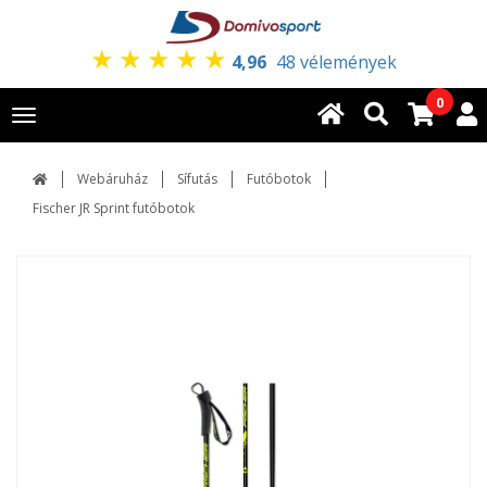
★
★
★
★
★
4,96
48 vélemények
0
Toggle
navigation
Webáruház
Sífutás
Futóbotok
Fischer JR Sprint futóbotok