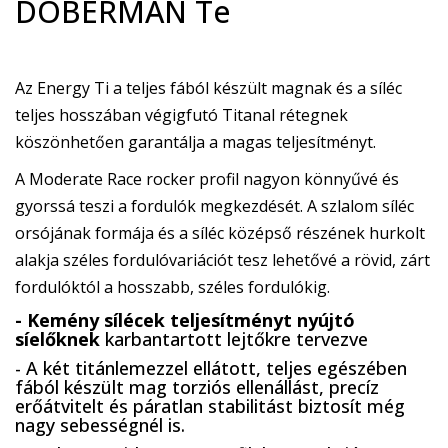
DOBERMAN Te
Az Energy Ti a teljes fából készült magnak és a síléc
teljes hosszában végigfutó Titanal rétegnek
köszönhetően garantálja a magas teljesítményt.
A Moderate Race rocker profil nagyon könnyűvé és
gyorssá teszi a fordulók megkezdését. A szlalom síléc
orsójának formája és a síléc középső részének hurkolt
alakja széles fordulóvariációt tesz lehetővé a rövid, zárt
fordulóktól a hosszabb, széles fordulókig.
- Kemény sílécek teljesítményt nyújtó
síelőknek
karbantartott lejtőkre tervezve
- A két titánlemezzel ellátott, teljes egészében
fából készült mag torziós ellenállást, precíz
erőátvitelt és páratlan stabilitást biztosít még
nagy sebességnél is.