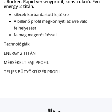
- Rocker: Rapid versenyprofil, konstrukció: Evo
energy 2 titán.
sílécek karbantartott lejtőkre
A billenő profil megkönnyíti az ívre való
felhelyezést
fa mag megerősítéssel
Technológiák:
ENERGY 2 TITÁN
MÉRSÉKELT FAJI PROFIL
TELJES BÜTYÖKFÜZÉR PROFIL