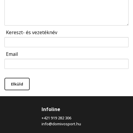
Kereszt- és vezetéknév
Email
Elküld
Infoline
+421 919 282 306
info@domivosport.hu