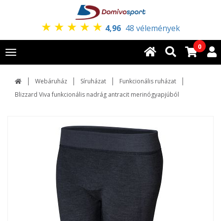
★
★
★
★
★
4,96
48 vélemények
0
Toggle
navigation
Webáruház
Síruházat
Funkcionális ruházat
Blizzard Viva funkcionális nadrág antracit merinógyapjúból