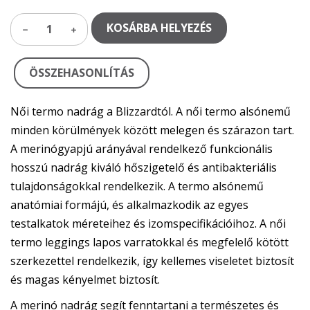
KOSÁRBA HELYEZÉS
1
ÖSSZEHASONLÍTÁS
Női termo nadrág a Blizzardtól. A női termo alsónemű
minden körülmények között melegen és szárazon tart.
A merinógyapjú arányával rendelkező funkcionális
hosszú nadrág kiváló hőszigetelő és antibakteriális
tulajdonságokkal rendelkezik. A termo alsónemű
anatómiai formájú, és alkalmazkodik az egyes
testalkatok méreteihez és izomspecifikációihoz. A női
termo leggings lapos varratokkal és megfelelő kötött
szerkezettel rendelkezik, így kellemes viseletet biztosít
és magas kényelmet biztosít.
A merinó nadrág segít fenntartani a természetes és