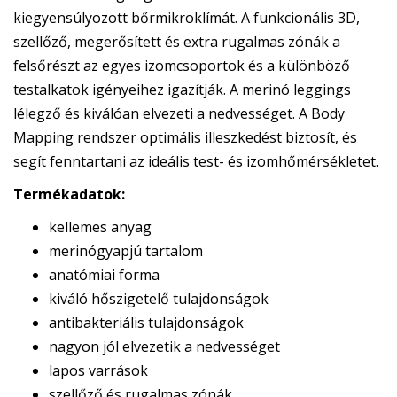
kiegyensúlyozott bőrmikroklímát. A funkcionális 3D,
szellőző, megerősített és extra rugalmas zónák a
felsőrészt az egyes izomcsoportok és a különböző
testalkatok igényeihez igazítják. A merinó leggings
lélegző és kiválóan elvezeti a nedvességet. A Body
Mapping rendszer optimális illeszkedést biztosít, és
segít fenntartani az ideális test- és izomhőmérsékletet.
Termékadatok:
kellemes anyag
merinógyapjú tartalom
anatómiai forma
kiváló hőszigetelő tulajdonságok
antibakteriális tulajdonságok
nagyon jól elvezetik a nedvességet
lapos varrások
szellőző és rugalmas zónák