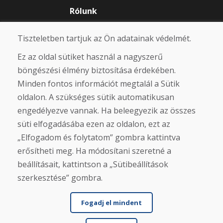
Rólunk
Blog
Rólunk
Tiszteletben tartjuk az Ön adatainak védelmét.
Üzlet
Érintkezés
Ez az oldal sütiket használ a nagyszerű
böngészési élmény biztosítása érdekében.
Vásárlás
Minden fontos információt megtalál a Sütik
oldalon. A szükséges sütik automatikusan
Eshop
Felhasználási feltételek
engedélyezve vannak. Ha beleegyezik az összes
Szállítás
süti elfogadásába ezen az oldalon, ezt az
Fizetés
Panasz
„Elfogadom és folytatom” gombra kattintva
Áruk visszaküldése és cseréje
erősítheti meg. Ha módosítani szeretné a
Adatvédelmi irányelvek
beállításait, kattintson a „Sütibeállítások
Cookies
szerkesztése” gombra.
Közösségi hálózatok
Fogadj el mindent