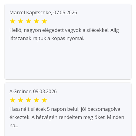
Marcel Kapitschke, 07.05.2026
★
★
★
★
★
Helló, nagyon elégedett vagyok a sílécekkel. Alig
látszanak rajtuk a kopás nyomai.
A.Greiner, 09.03.2026
★
★
★
★
★
Használt sílécek 5 napon belül, jól becsomagolva
érkeztek. A hétvégén rendeltem meg őket. Minden
na...