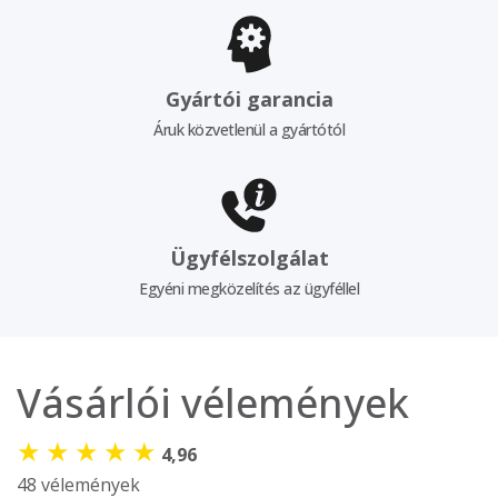
Gyártói garancia
Áruk közvetlenül a gyártótól
Ügyfélszolgálat
Egyéni megközelítés az ügyféllel
Vásárlói vélemények
★
★
★
★
★
4,96
48 vélemények