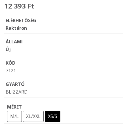
12 393 Ft
ELÉRHETŐSÉG
Raktáron
ÁLLAMI
Új
KÓD
7121
GYÁRTÓ
BLIZZARD
MÉRET
M/L
XL/XXL
XS/S