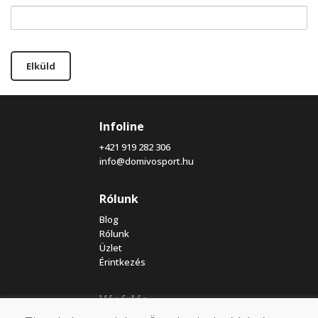
Elküld
Infoline
+421 919 282 306
info@domivosport.hu
Rólunk
Blog
Rólunk
Üzlet
Érintkezés
Vásárlás