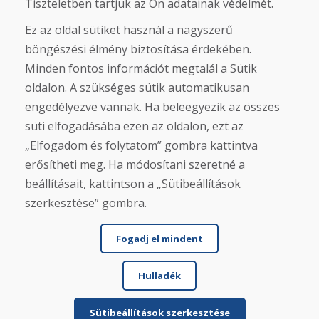
Tiszteletben tartjuk az Ön adatainak védelmét.
Eshop
Felhasználási feltételek
Ez az oldal sütiket használ a nagyszerű
Szállítás
Fizetés
böngészési élmény biztosítása érdekében.
Panasz
Minden fontos információt megtalál a Sütik
Áruk visszaküldése és cseréje
oldalon. A szükséges sütik automatikusan
Adatvédelmi irányelvek
Cookies
engedélyezve vannak. Ha beleegyezik az összes
süti elfogadásába ezen az oldalon, ezt az
Közösségi hálózatok
„Elfogadom és folytatom” gombra kattintva
erősítheti meg. Ha módosítani szeretné a
beállításait, kattintson a „Sütibeállítások
szerkesztése” gombra.
Fogadj el mindent
Hulladék
© DOMIVOSPORT 2026, minden jog fenntartva
DUFEKSOFT
-
weboldal létrehozása
,
webáruház létrehozása
Sütibeállítások szerkesztése