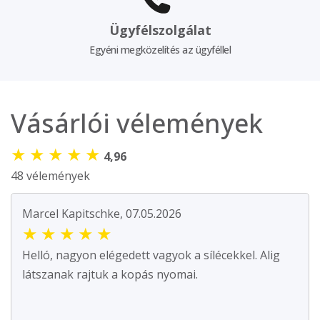
Ügyfélszolgálat
Egyéni megközelítés az ügyféllel
Vásárlói vélemények
★
★
★
★
★
4,96
48 vélemények
Marcel Kapitschke, 07.05.2026
★
★
★
★
★
Helló, nagyon elégedett vagyok a sílécekkel. Alig
látszanak rajtuk a kopás nyomai.