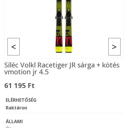
<
>
Síléc Volkl Racetiger JR sárga + kötés
vmotion jr 4.5
61 195 Ft
ELÉRHETŐSÉG
Raktáron
ÁLLAMI