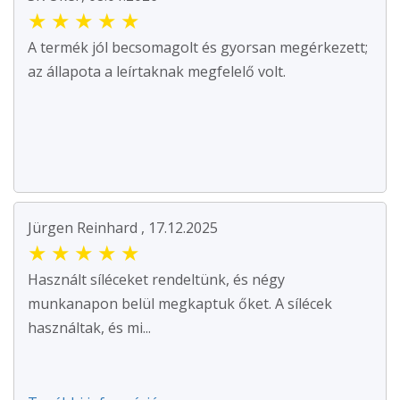
★
★
★
★
★
A termék jól becsomagolt és gyorsan megérkezett;
az állapota a leírtaknak megfelelő volt.
Jürgen Reinhard , 17.12.2025
★
★
★
★
★
Használt síléceket rendeltünk, és négy
munkanapon belül megkaptuk őket. A sílécek
használtak, és mi...