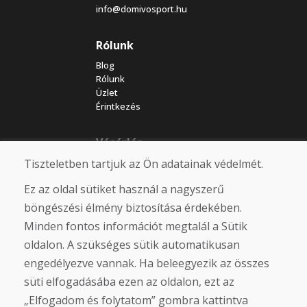
info@domivosport.hu
Rólunk
Blog
Rólunk
Üzlet
Érintkezés
Vásárlás
Tiszteletben tartjuk az Ön adatainak védelmét.
Eshop
Felhasználási feltételek
Ez az oldal sütiket használ a nagyszerű
Szállítás
Fizetés
böngészési élmény biztosítása érdekében.
Panasz
Minden fontos információt megtalál a Sütik
Áruk visszaküldése és cseréje
oldalon. A szükséges sütik automatikusan
Adatvédelmi irányelvek
Cookies
engedélyezve vannak. Ha beleegyezik az összes
süti elfogadásába ezen az oldalon, ezt az
Közösségi hálózatok
„Elfogadom és folytatom” gombra kattintva