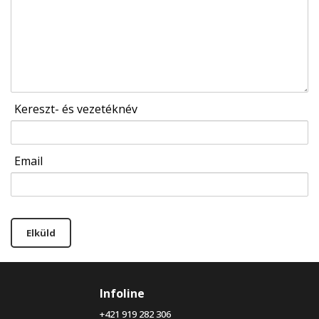
Kereszt- és vezetéknév
Email
Elküld
Infoline
+421 919 282 306