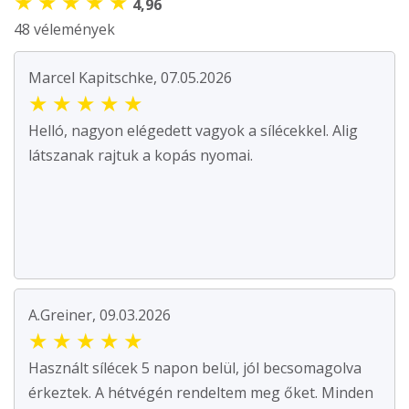
★
★
★
★
★
4,96
48 vélemények
Marcel Kapitschke, 07.05.2026
★
★
★
★
★
Helló, nagyon elégedett vagyok a sílécekkel. Alig
látszanak rajtuk a kopás nyomai.
A.Greiner, 09.03.2026
★
★
★
★
★
Használt sílécek 5 napon belül, jól becsomagolva
érkeztek. A hétvégén rendeltem meg őket. Minden