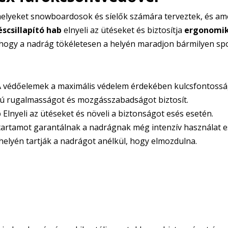
lyeket snowboardosok és síelők számára terveztek, és am
scsillapító hab
elnyeli az ütéseket és biztosítja
ergonomik
k, hogy a nadrág tökéletesen a helyén maradjon bármilyen s
 védőelemek a maximális védelem érdekében kulcsfontosság
 rugalmasságot és mozgásszabadságot biztosít.
b
Elnyeli az ütéseket és növeli a biztonságot esés esetén.
artamot garantálnak a nadrágnak még intenzív használat es
 helyén tartják a nadrágot anélkül, hogy elmozdulna.