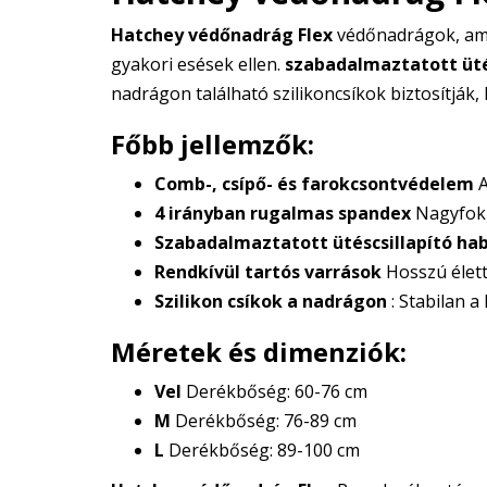
Hatchey védőnadrág Flex
védőnadrágok, ame
gyakori esések ellen.
szabadalmaztatott üté
nadrágon található szilikoncsíkok biztosítjá
Főbb jellemzők:
Comb-, csípő- és farokcsontvédelem
A
4 irányban rugalmas spandex
Nagyfokú
Szabadalmaztatott ütéscsillapító ha
Rendkívül tartós varrások
Hosszú élett
Szilikon csíkok a nadrágon
: Stabilan a
Méretek és dimenziók:
Vel
Derékbőség: 60-76 cm
M
Derékbőség: 76-89 cm
L
Derékbőség: 89-100 cm