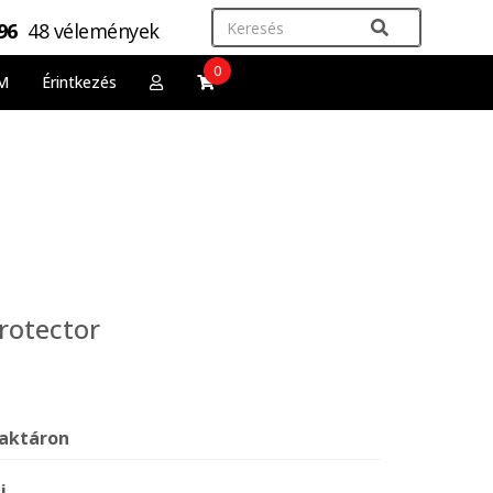
,96
48 vélemények
0
M
Érintkezés
rotector
aktáron
j