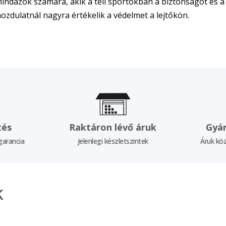
ndazok számára, akik a téli sportokban a biztonságot és a
zdulatnál nagyra értékelik a védelmet a lejtőkön.
tés
Raktáron lévő áruk
Gyár
garancia
Jelenlegi készletszintek
Áruk köz
k