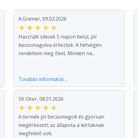
A.Greiner, 09.03.2026
★
★
★
★
★
Használt sílécek 5 napon belül, jól
becsomagolva érkeztek. A hétvégén
rendeltem meg őket. Minden na...
További információ ...
SK Oker, 08.01.2026
★
★
★
★
★
A termék jól becsomagolt és gyorsan
megérkezett; az állapota a leírtaknak
megfelelő volt.