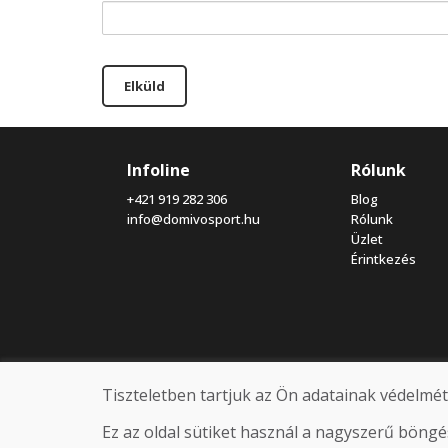
Elküld
Infoline
Rólunk
+421 919 282 306
Blog
info@domivosport.hu
Rólunk
Üzlet
Érintkezés
Tiszteletben tartjuk az Ön adatainak védelmét
Ez az oldal sütiket használ a nagyszerű böng