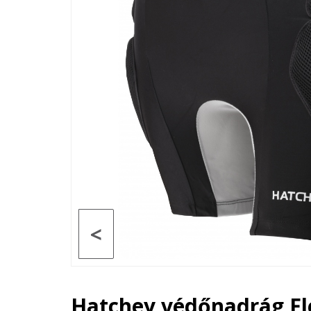
<
Hatchey védőnadrág Fl