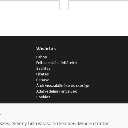
Vásárlás
Eshop
Felhasználási feltételek
Szállítás
Fizetés
Panasz
Áruk visszaküldése és cseréje
Adatvédelmi irányelvek
Cookies
.
észési élmény biztosítása érdekében. Minden fontos