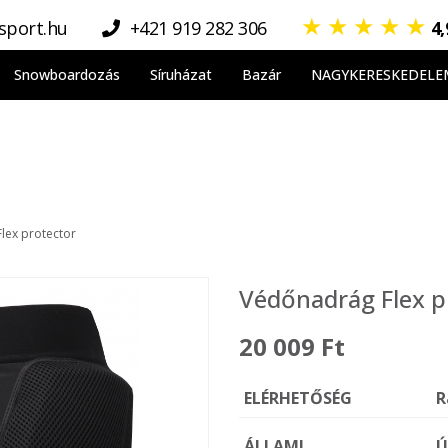
★
★
★
★
★
sport.hu
+421 919 282 306
4
Snowboardozás
Síruházat
Bazár
NAGYKERESKEDELE
lex protector
Védőnadrág Flex p
20 009 Ft
ELÉRHETŐSÉG
R
ÁLLAMI
Ú