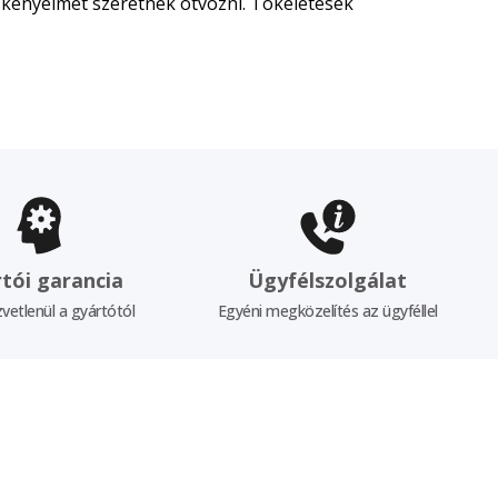
 kényelmet szeretnék ötvözni. Tökéletesek
tói garancia
Ügyfélszolgálat
vetlenül a gyártótól
Egyéni megközelítés az ügyféllel