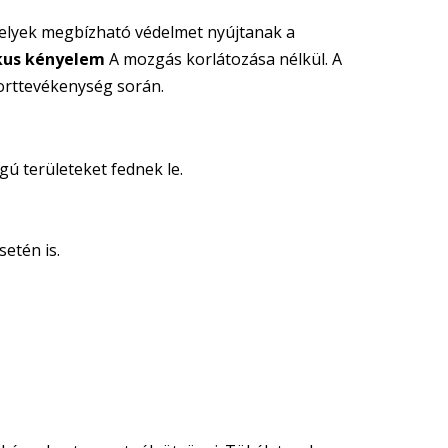
elyek megbízható védelmet nyújtanak a
us kényelem
A mozgás korlátozása nélkül. A
porttevékenység során.
ú területeket fednek le.
etén is.