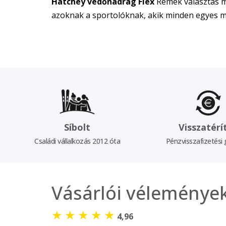
Hatchey védőnadrág Flex
Remek választás mi
azoknak a sportolóknak, akik minden egyes mo
Síbolt
Visszatérí
Családi vállalkozás 2012 óta
Pénzvisszafizetési 
Vásárlói véleménye
★
★
★
★
★
4,96