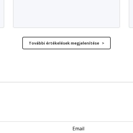
További értékelések megjelenítése >
Email