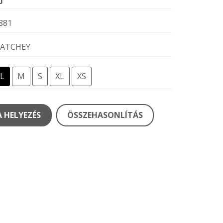
881
ATCHEY
L
M
S
XL
XS
 HELYEZÉS
ÖSSZEHASONLÍTÁS