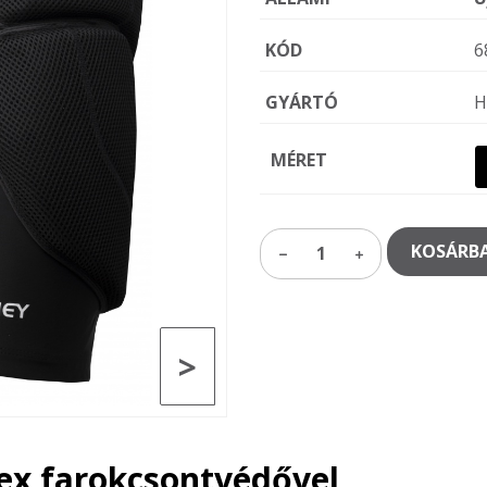
KÓD
6
GYÁRTÓ
H
MÉRET
KOSÁRBA
1
>
ex farokcsontvédővel