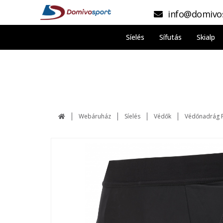
info@domivo
Síelés
Sífutás
Skialp
Webáruház
Síelés
Védők
Védőnadrág F