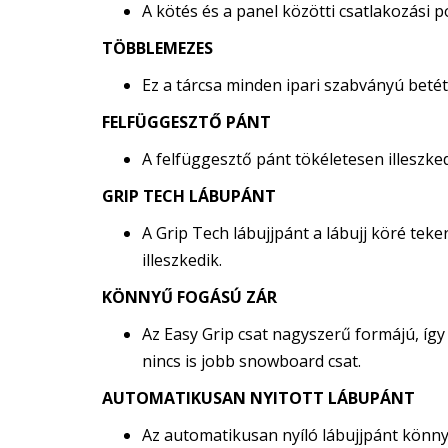
A kötés és a panel közötti csatlakozási
TÖBBLEMEZES
Ez a tárcsa minden ipari szabványú betétt
FELFÜGGESZTŐ PÁNT
A felfüggesztő pánt tökéletesen illeszked
GRIP TECH LÁBUPÁNT
A Grip Tech lábujjpánt a lábujj köré te
illeszkedik.
KÖNNYŰ FOGÁSÚ ZÁR
Az Easy Grip csat nagyszerű formájú, 
nincs is jobb snowboard csat.
AUTOMATIKUSAN NYITOTT LÁBUPÁNT
Az automatikusan nyíló lábujjpánt könnyű 