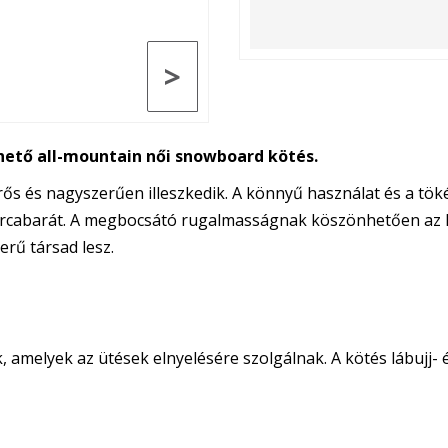
>
hető all-mountain női snowboard kötés.
ős és nagyszerűen illeszkedik. A könnyű használat és a töké
árcabarát. A megbocsátó rugalmasságnak köszönhetően az 
rű társad lesz.
, amelyek az ütések elnyelésére szolgálnak. A kötés lábujj-