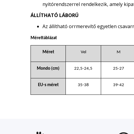
nyitórendszerrel rendelkezik, amely kipat
ÁLLÍTHATÓ LÁBORÚ
Az állítható orrmerevítő egyetlen csavarr
Mérettáblázat
Méret
Vel
M
Mondo (cm)
22,5-24,5
25-27
EU-s méret
35-38
39-42