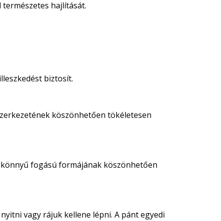
természetes hajlítását.
leszkedést biztosít.
ű szerkezetének köszönhetően tökéletesen
és könnyű fogású formájának köszönhetően
nyitni vagy rájuk kellene lépni. A pánt egyedi