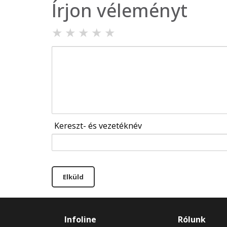
Írjon véleményt
★
★
★
★
★
Kereszt- és vezetéknév
Elküld
Infoline
Rólunk