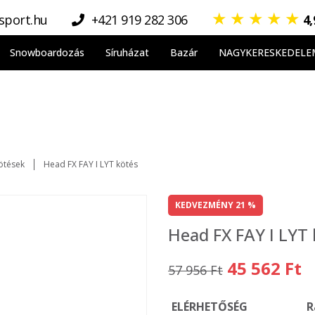
★
★
★
★
★
sport.hu
+421 919 282 306
4
Snowboardozás
Síruházat
Bazár
NAGYKERESKEDELE
ötések
Head FX FAY I LYT kötés
KEDVEZMÉNY 21 %
Head FX FAY I LYT 
45 562 Ft
57 956 Ft
ELÉRHETŐSÉG
R