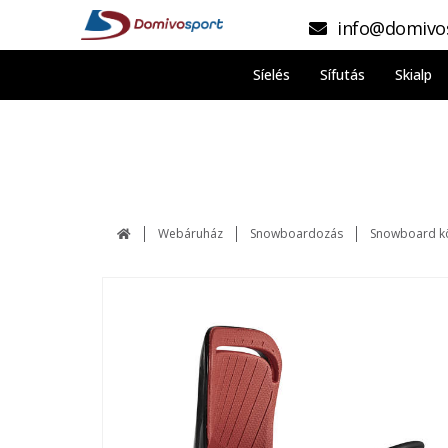
info@domivo
Síelés
Sífutás
Skialp
Webáruház
Snowboardozás
Snowboard k