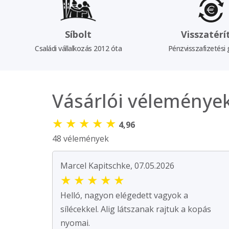
Síbolt
Visszatérí
Családi vállalkozás 2012 óta
Pénzvisszafizetési 
Vásárlói véleménye
★
★
★
★
★
4,96
48 vélemények
Marcel Kapitschke, 07.05.2026
★
★
★
★
★
Helló, nagyon elégedett vagyok a
sílécekkel. Alig látszanak rajtuk a kopás
nyomai.