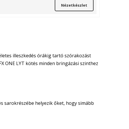
Nézetkészlet
letes illeszkedés órákig tartó szórakozást
FX ONE LYT kötés minden bringázási szinthez
 és sarokrészébe helyezik őket, hogy simább