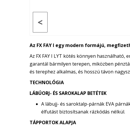
<
Az FX FAY I egy modern formájú, megfizet
Az FX FAY I LYT kötés könnyen használható, er
garantál bármilyen terepen, miközben pénzt
és terephez alkalmas, és hosszú távon nagysze
TECHNOLÓGIA
LÁBÚORJ- ÉS SAROKALAP BETÉTEK
A lábujj- és saroktalp-párnák EVA párnák
élfutást biztosítsanak rázkódás nélkül.
TÁPPORTOK ALAPJA