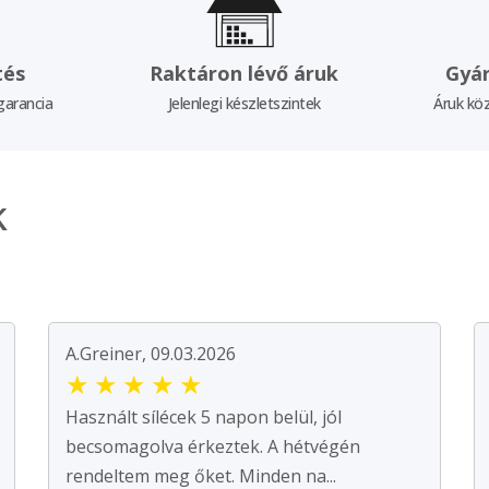
tés
Raktáron lévő áruk
Gyár
garancia
Jelenlegi készletszintek
Áruk köz
k
A.Greiner, 09.03.2026
★
★
★
★
★
Használt sílécek 5 napon belül, jól
becsomagolva érkeztek. A hétvégén
rendeltem meg őket. Minden na...