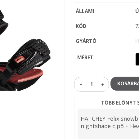
ÁLLAMI
Ú
KÓD
7
GYÁRTÓ
H
MÉRET
KOSÁRBA
1
TÖBB ELŐNYT S
HATCHEY Felix snowbo
nightshade cipő + Hea