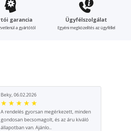
tói garancia
Ügyfélszolgálat
vetlenül a gyártótól
Egyéni megközelítés az ügyféllel
Beky, 06.02.2026
★
★
★
★
★
A rendelés gyorsan megérkezett, minden
gondosan becsomagolt, és az áru kiváló
állapotban van. Ajánlo...