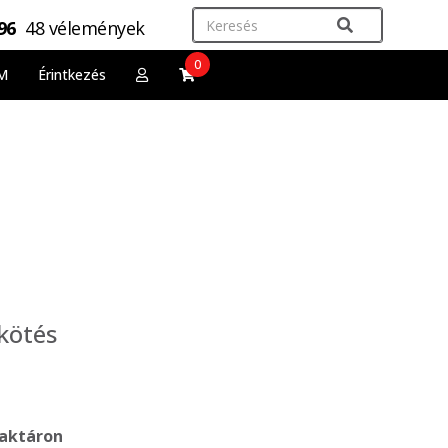
,96
48 vélemények
0
M
Érintkezés
kötés
aktáron