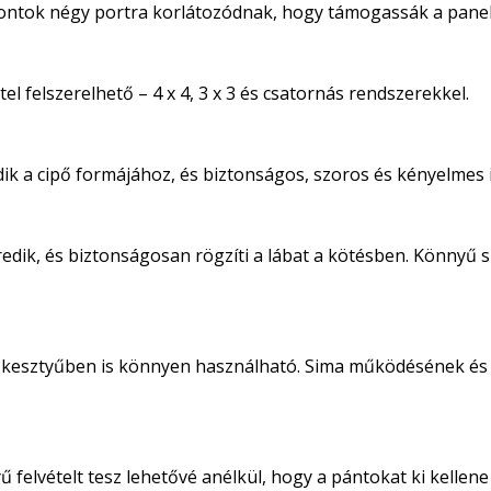
 pontok négy portra korlátozódnak, hogy támogassák a panel 
el felszerelhető – 4 x 4, 3 x 3 és csatornás rendszerekkel.
ik a cipő formájához, és biztonságos, szoros és kényelmes il
keredik, és biztonságosan rögzíti a lábat a kötésben. Könny
így kesztyűben is könnyen használható. Sima működésének 
felvételt tesz lehetővé anélkül, hogy a pántokat ki kellene 