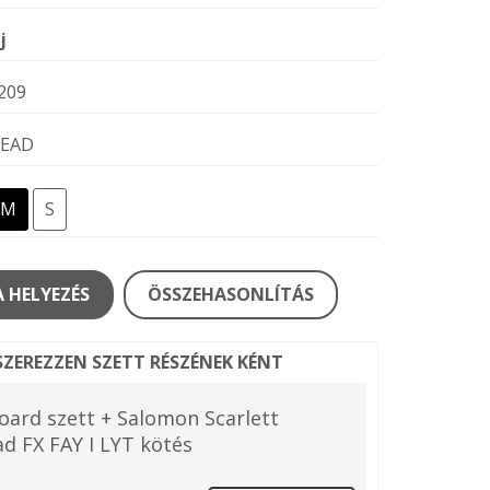
j
209
EAD
M
S
 HELYEZÉS
ÖSSZEHASONLÍTÁS
ZEREZZEN SZETT RÉSZÉNEK KÉNT
ard szett + Salomon Scarlett
d FX FAY I LYT kötés