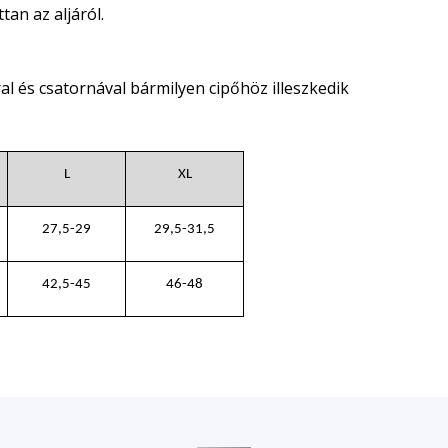
tan az aljáról.
al és csatornával bármilyen cipőhöz illeszkedik
L
XL
27,5-29
29,5-31,5
42,5-45
46-48