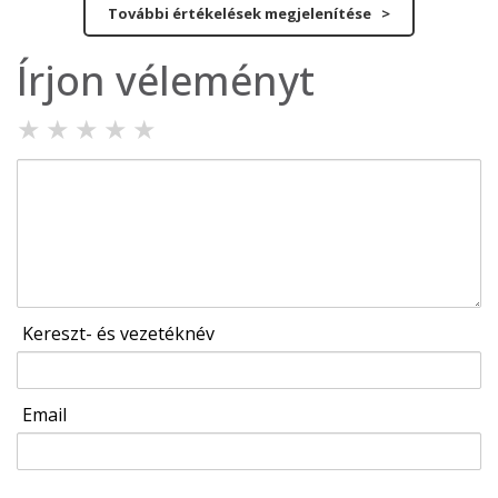
További értékelések megjelenítése >
Írjon véleményt
★
★
★
★
★
Kereszt- és vezetéknév
Email