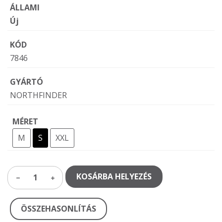
ÁLLAMI
Új
KÓD
7846
GYÁRTÓ
NORTHFINDER
MÉRET
M
S
XXL
KOSÁRBA HELYEZÉS
1
ÖSSZEHASONLÍTÁS