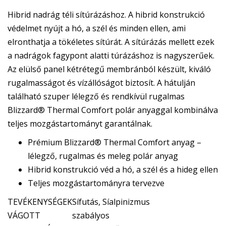
Hibrid nadrág téli sítúrázáshoz. A hibrid konstrukció
védelmet nyújt a hó, a szél és minden ellen, ami
elronthatja a tökéletes sítúrát. A sítúrázás mellett ezek
a nadrágok fagypont alatti túrázáshoz is nagyszerűek.
Az elülső panel kétrétegű membránból készült, kiváló
rugalmasságot és vízállóságot biztosít. A hátulján
található szuper lélegző és rendkívül rugalmas
Blizzard® Thermal Comfort polár anyaggal kombinálva
teljes mozgástartományt garantálnak.
Prémium Blizzard® Thermal Comfort anyag –
lélegző, rugalmas és meleg polár anyag
Hibrid konstrukció véd a hó, a szél és a hideg ellen
Teljes mozgástartományra tervezve
TEVÉKENYSÉGEK
Sífutás, Síalpinizmus
VÁGOTT
szabályos