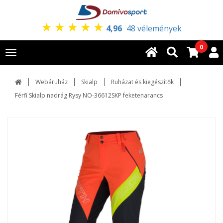
★
★
★
★
★
4,96
48 vélemények
0
Toggle
navigation
Webáruház
Skialp
Ruházat és kiegészítők
Férfi Skialp nadrág Rysy NO-36612SKP feketenarancs