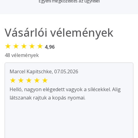
Egyéni megközelítés az ügyféllel
Vásárlói vélemények
★
★
★
★
★
4,96
48 vélemények
Marcel Kapitschke, 07.05.2026
★
★
★
★
★
Helló, nagyon elégedett vagyok a sílécekkel. Alig
látszanak rajtuk a kopás nyomai.