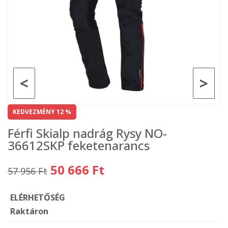
<
>
KEDVEZMÉNY 12 %
Férfi Skialp nadrág Rysy NO-
36612SKP feketenarancs
50 666 Ft
57 956 Ft
ELÉRHETŐSÉG
Raktáron