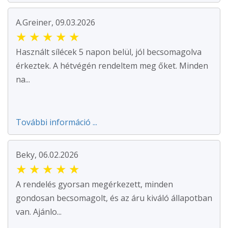
A.Greiner, 09.03.2026
★
★
★
★
★
Használt sílécek 5 napon belül, jól becsomagolva
érkeztek. A hétvégén rendeltem meg őket. Minden
na...
További információ ...
Beky, 06.02.2026
★
★
★
★
★
A rendelés gyorsan megérkezett, minden
gondosan becsomagolt, és az áru kiváló állapotban
van. Ajánlo...