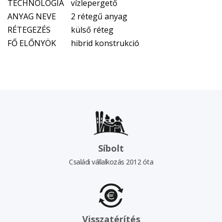
TECHNOLÓGIA
vízlepergető
ANYAG NEVE
2 rétegű anyag
RÉTEGEZÉS
külső réteg
FŐ ELŐNYÖK
hibrid konstrukció
Síbolt
Családi vállalkozás 2012 óta
Visszatérítés