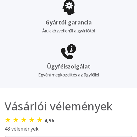
Gyártói garancia
Áruk közvetlenül a gyártótól
Ügyfélszolgálat
Egyéni megközelítés az ügyféllel
Vásárlói vélemények
★
★
★
★
★
4,96
48 vélemények