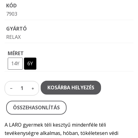
KÓD
7903
GYÁRTÓ
RELAX
MÉRET
14Y
6Y
KOSÁRBA HELYEZÉS
1
ÖSSZEHASONLÍTÁS
A LARO gyermek téli kesztyű mindenféle téli
tevékenységre alkalmas, hóban, tökéletesen védi