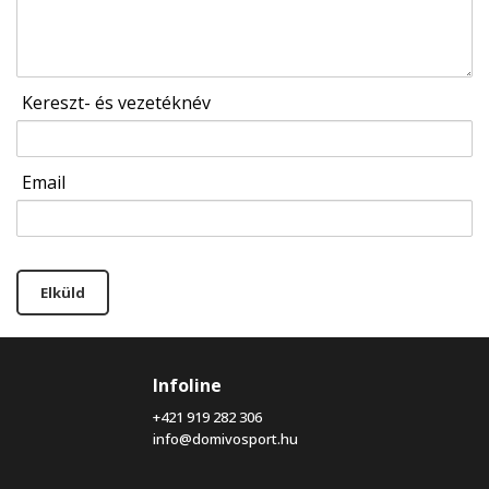
Kereszt- és vezetéknév
Email
Elküld
Infoline
+421 919 282 306
info@domivosport.hu