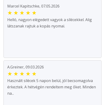
Marcel Kapitschke, 07.05.2026
★
★
★
★
★
Helló, nagyon elégedett vagyok a sílécekkel. Alig
látszanak rajtuk a kopás nyomai.
A.Greiner, 09.03.2026
★
★
★
★
★
Használt sílécek 5 napon belül, jól becsomagolva
érkeztek. A hétvégén rendeltem meg őket. Minden
na...