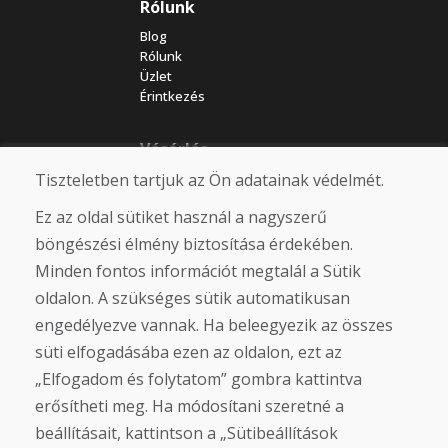
Rólunk
Blog
Rólunk
Üzlet
Érintkezés
Vásárlás
Eshop
Tiszteletben tartjuk az Ön adatainak védelmét.
Felhasználási feltételek
Ez az oldal sütiket használ a nagyszerű
Szállítás
Fizetés
böngészési élmény biztosítása érdekében.
Panasz
Minden fontos információt megtalál a Sütik
Áruk visszaküldése és cseréje
oldalon. A szükséges sütik automatikusan
Adatvédelmi irányelvek
Cookies
engedélyezve vannak. Ha beleegyezik az összes
süti elfogadásába ezen az oldalon, ezt az
Közösségi hálózatok
„Elfogadom és folytatom” gombra kattintva
erősítheti meg. Ha módosítani szeretné a
beállításait, kattintson a „Sütibeállítások