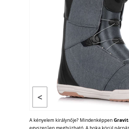
<
A kényelem királynője? Mindenképpen
Gravit
egyszerűen meghúzható. A boka körül párnázot