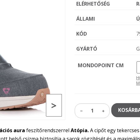
ELÉRHETŐSÉG
R
ÁLLAMI
Ú
KÓD
7
GYÁRTÓ
G
MONDOPOINT CM
H
M
>
KOSÁRBA
1
ációs aura
feszítőrendszerrel
Atópia.
A cipőt egy tekercses 
t belső csizma biztosítja a sarok rögzítését és a maximáli