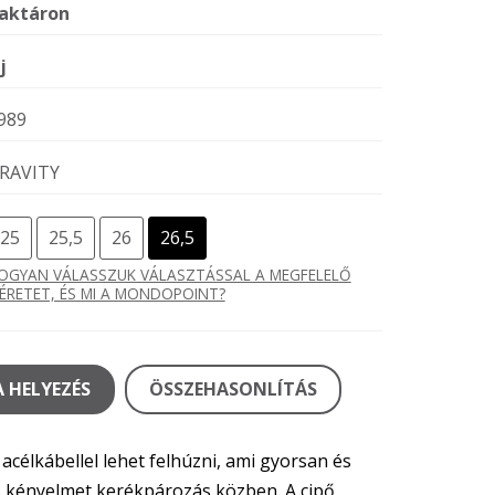
aktáron
j
989
RAVITY
25
25,5
26
26,5
OGYAN VÁLASSZUK VÁLASZTÁSSAL A MEGFELELŐ
ÉRETET, ÉS MI A MONDOPOINT?
 HELYEZÉS
ÖSSZEHASONLÍTÁS
acélkábellel lehet felhúzni, ami gyorsan és
s kényelmet kerékpározás közben. A cipő