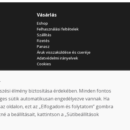
Vásárlás
Eshop
Felhasználási feltételek
Szállítás
Fizetés
Panasz
Áruk visszaküldése és cseréje
Adatvédelmi irányelvek
Cookies
.
észési élmény biztosítása érdekében. Minden fontos
séges sütik automatikusan engedélyezve vannak. Ha
 az oldalon, ezt az „Elfogadom és folytatom” gombra
© DOMIVOSPORT 2026, minden jog fenntartva
é a beállításait, kattintson a „Sütibeállítások
DUFEKSOFT
-
weboldal létrehozása
,
webáruház létrehozása