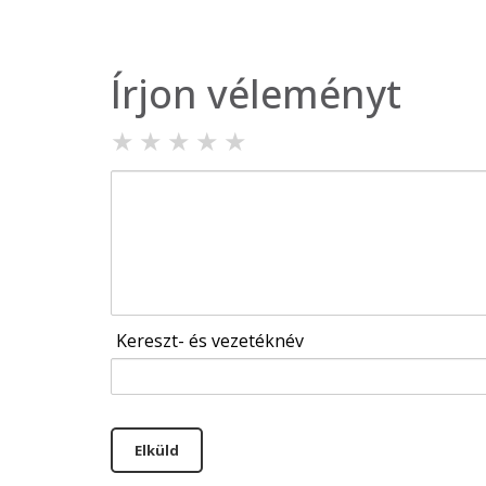
Írjon véleményt
★
★
★
★
★
Kereszt- és vezetéknév
Elküld