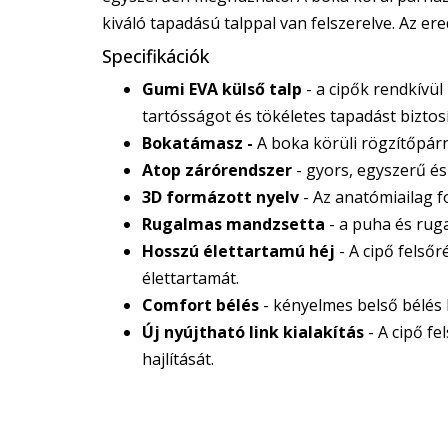
kiváló tapadású talppal van felszerelve. Az e
Specifikációk
Gumi EVA külső talp
- a cipők rendkívü
tartósságot és tökéletes tapadást biztosí
Bokatámasz -
A boka körüli rögzítőpárn
Atop zárórendszer
- gyors, egyszerű é
3D formázott nyelv
- Az anatómiailag f
Rugalmas mandzsetta
- a puha és rug
Hosszú élettartamú héj
- A cipő felső
élettartamát.
Comfort bélés
- kényelmes belső bélés 
Új nyújtható link kialakítás
- A cipő fe
hajlítását.