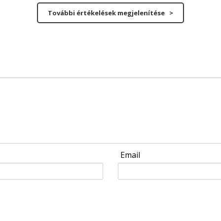
További értékelések megjelenítése >
Email