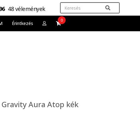
,96
48 vélemények
0
M
Érintkezés
Gravity Aura Atop kék