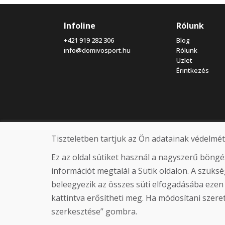
Infoline
Rólunk
+421 919 282 306
Blog
info@domivosport.hu
Rólunk
Üzlet
Érintkezés
Tiszteletben tartjuk az Ön adatainak védelmét
Ez az oldal sütiket használ a nagyszerű böng
információt megtalál a Sütik oldalon. A szük
beleegyezik az összes süti elfogadásába ezen
kattintva erősítheti meg. Ha módosítani szeretn
szerkesztése” gombra.