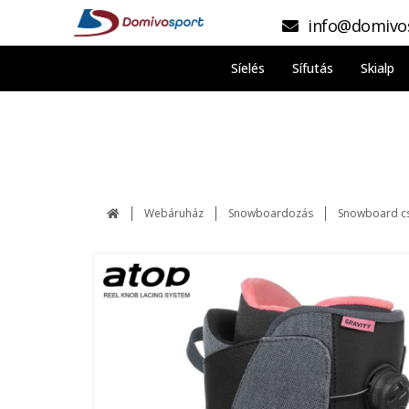
info@domivo
Síelés
Sífutás
Skialp
Webáruház
Snowboardozás
Snowboard c