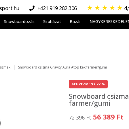
★
★
★
★
★
sport.hu
+421 919 282 306
4
Snowboardozás
Síruházat
Bazár
NAGYKERESKEDELE
sizmák
Snowboard csizma Gravity Aura Atop kék farmer/gumi
KEDVEZMÉNY 22 %
Snowboard csizma 
farmer/gumi
56 389 Ft
72 396 Ft