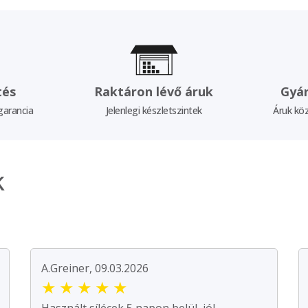
tés
Raktáron lévő áruk
Gyár
garancia
Jelenlegi készletszintek
Áruk köz
k
A.Greiner, 09.03.2026
★
★
★
★
★
Használt sílécek 5 napon belül, jól