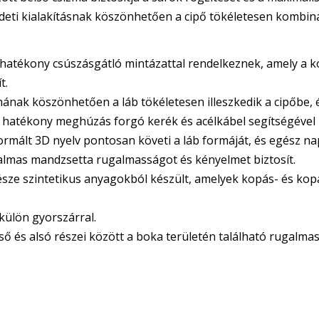
redeti kialakításnak köszönhetően a cipő tökéletesen kombiná
l hatékony csúszásgátló mintázattal rendelkeznek, amely a k
t.
ának köszönhetően a láb tökéletesen illeszkedik a cipőbe, 
s hatékony meghúzás forgó kerék és acélkábel segítségével
ormált 3D nyelv pontosan követi a láb formáját, és egész n
almas mandzsetta rugalmasságot és kényelmet biztosít.
része szintetikus anyagokból készült, amelyek kopás- és kop
külön gyorszárral.
lső és alsó részei között a boka területén található rugalma