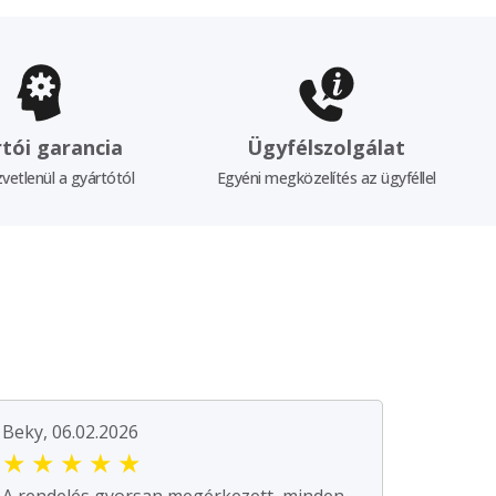
tói garancia
Ügyfélszolgálat
vetlenül a gyártótól
Egyéni megközelítés az ügyféllel
Beky, 06.02.2026
★
★
★
★
★
A rendelés gyorsan megérkezett, minden