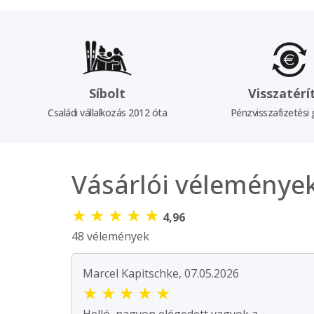
Síbolt
Visszatérí
Családi vállalkozás 2012 óta
Pénzvisszafizetési 
Vásárlói véleménye
★
★
★
★
★
4,96
48 vélemények
Marcel Kapitschke, 07.05.2026
★
★
★
★
★
Helló, nagyon elégedett vagyok a