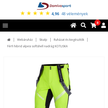
★
★
★
★
★
4,96
48 vélemények
0
Toggle
navigation
Webáruház
Skialp
Ruházat és kiegészítők
Férfi hibrid alpesi softshell nadrág KOTLISKA