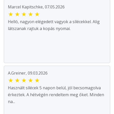
Marcel Kapitschke, 07.05.2026
★
★
★
★
★
Helló, nagyon elégedett vagyok a sílécekkel. Alig
látszanak rajtuk a kopás nyomai.
A.Greiner, 09.03.2026
★
★
★
★
★
Használt sílécek 5 napon belül, jól becsomagolva
érkeztek. A hétvégén rendeltem meg őket. Minden
na...