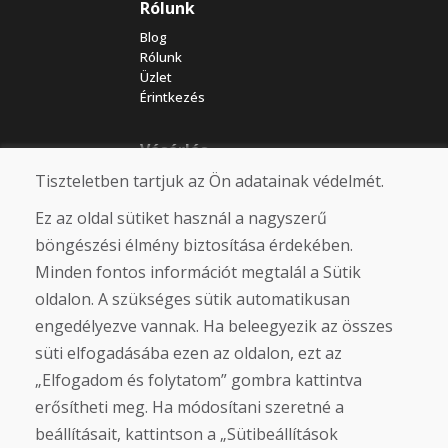
Rólunk
Blog
Rólunk
Üzlet
Érintkezés
Vásárlás
Tiszteletben tartjuk az Ön adatainak védelmét.
Eshop
Felhasználási feltételek
Ez az oldal sütiket használ a nagyszerű
Szállítás
Fizetés
böngészési élmény biztosítása érdekében.
Panasz
Minden fontos információt megtalál a Sütik
Áruk visszaküldése és cseréje
oldalon. A szükséges sütik automatikusan
Adatvédelmi irányelvek
Cookies
engedélyezve vannak. Ha beleegyezik az összes
süti elfogadásába ezen az oldalon, ezt az
Közösségi hálózatok
„Elfogadom és folytatom” gombra kattintva
erősítheti meg. Ha módosítani szeretné a
beállításait, kattintson a „Sütibeállítások