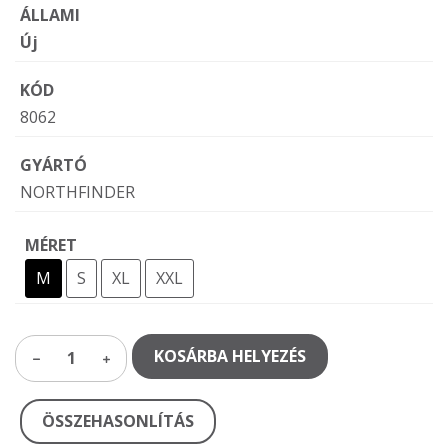
ÁLLAMI
Új
KÓD
8062
GYÁRTÓ
NORTHFINDER
MÉRET
M
S
XL
XXL
KOSÁRBA HELYEZÉS
1
ÖSSZEHASONLÍTÁS