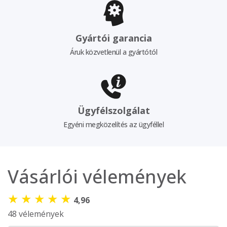
Gyártói garancia
Áruk közvetlenül a gyártótól
Ügyfélszolgálat
Egyéni megközelítés az ügyféllel
Vásárlói vélemények
★
★
★
★
★
4,96
48 vélemények