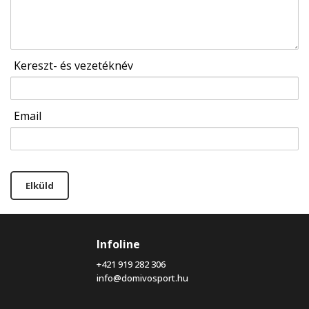
Kereszt- és vezetéknév
Email
Elküld
Infoline
+421 919 282 306
info@domivosport.hu