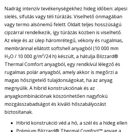
Nadrág intenzív tevékenységekhez hideg időben: alpesi
síelés, sífutás vagy téli túrázás. Viselhető önmagában
vagy termo alsónemű felett. Oldalt teljes hosszúságú
cipzárral rendelkezik, így túrázás közben is viselhető.
Az eleje és az ülep háromrétegű, vékony és rugalmas,
membránnal ellátott softshell anyagból (10 000 mm
H₂O / 10 000 g/m²/24 h) készült, a hátulja Blizzard®
Thermal Comfort anyagból, egy rendkívül lélegző és
rugalmas polár anyagból, amely akkor is megőrzi a
magas hőszigetelő tulajdonságokat, ha az anyag
megnyúlik. A hibrid konstrukciónak és az
anyagkombinációnak köszönhetően nagyfokú
mozgásszabadságot és kiváló hőszabályozást
biztosítanak.
Hibrid konstrukció véd a hó, a szél és a hideg ellen
Prémium Blizzard® Thermal Comfort™ anyag a