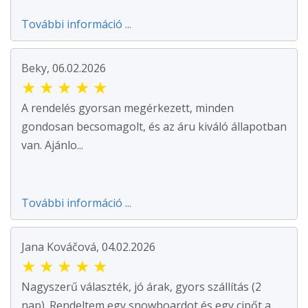
További információ ...
Beky, 06.02.2026
★
★
★
★
★
A rendelés gyorsan megérkezett, minden
gondosan becsomagolt, és az áru kiváló állapotban
van. Ajánlo...
További információ ...
Jana Kováčová, 04.02.2026
★
★
★
★
★
Nagyszerű választék, jó árak, gyors szállítás (2
nap). Rendeltem egy snowboardot és egy cipőt a