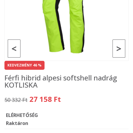
<
>
KEDVEZMÉNY 46 %
Férfi hibrid alpesi softshell nadrág
KOTLISKA
27 158 Ft
50 332 Ft
ELÉRHETŐSÉG
Raktáron