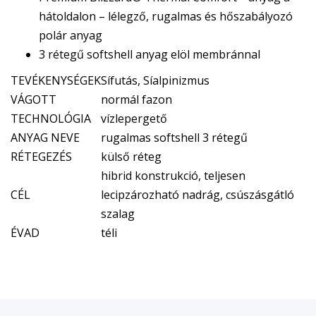
hátoldalon – lélegző, rugalmas és hőszabályozó
polár anyag
3 rétegű softshell anyag elöl membránnal
TEVÉKENYSÉGEK
Sífutás, Síalpinizmus
VÁGOTT
normál fazon
TECHNOLÓGIA
vízlepergető
ANYAG NEVE
rugalmas softshell 3 rétegű
RÉTEGEZÉS
külső réteg
hibrid konstrukció, teljesen
CÉL
lecipzározható nadrág, csúszásgátló
szalag
ÉVAD
téli