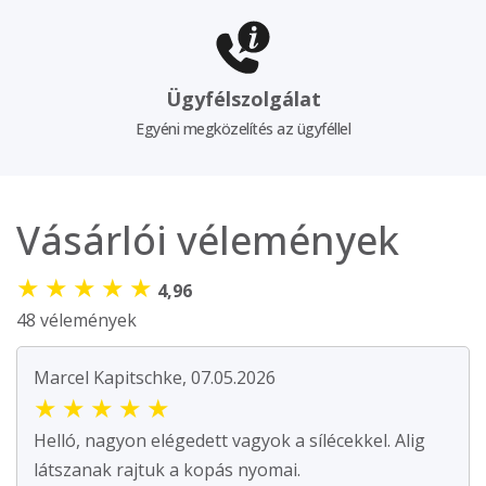
Ügyfélszolgálat
Egyéni megközelítés az ügyféllel
Vásárlói vélemények
★
★
★
★
★
4,96
48 vélemények
Marcel Kapitschke, 07.05.2026
★
★
★
★
★
Helló, nagyon elégedett vagyok a sílécekkel. Alig
látszanak rajtuk a kopás nyomai.