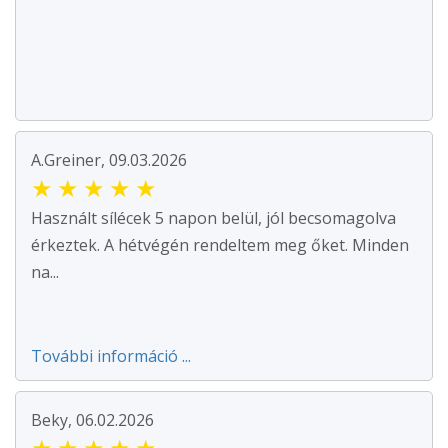
A.Greiner, 09.03.2026
★
★
★
★
★
Használt sílécek 5 napon belül, jól becsomagolva
érkeztek. A hétvégén rendeltem meg őket. Minden
na...
További információ ...
Beky, 06.02.2026
★
★
★
★
★