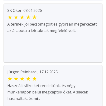
SK Oker, 08.01.2026
★
★
★
★
★
A termék jól becsomagolt és gyorsan megérkezett;
az állapota a leírtaknak megfelelő volt.
Jürgen Reinhard , 17.12.2025
★
★
★
★
★
Használt síléceket rendeltünk, és négy
munkanapon belül megkaptuk őket. A sílécek
használtak, és mi...