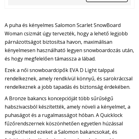
A puha és kényelmes Salomon Scarlet SnowBoard
Woman csizmát úgy tervezték, hogy a lehető legjobb
párnázottságot biztosítsa havon, maximálisan
kényelmesen használható legyen snowboardozás után,
és hogy megfelelően támassza a lábad.
Ezek a női snowboardcipők EVA D Light talppal
rendelkeznek, amely rendkívül könnyű, és sarokráccsal
rendelkeznek a jobb tapadás és biztonság érdekében.
A Bronze bakancs koncepcióját több sűrűségű
habszivacsból készítették, amely növeli a kényelmet, a
puhaságot és a rugalmasságot hóban. A Quicklock
fűzőrendszernek köszönhetően egyetlen húzással
megkötheted ezeket a Salomon bakancsokat, és