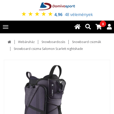
★
★
★
★
★
4,96
48 vélemények
0
Toggle
navigation
Webáruház
Snowboardozás
Snowboard csizmák
Snowboard csizma Salomon Scarlett nightshade