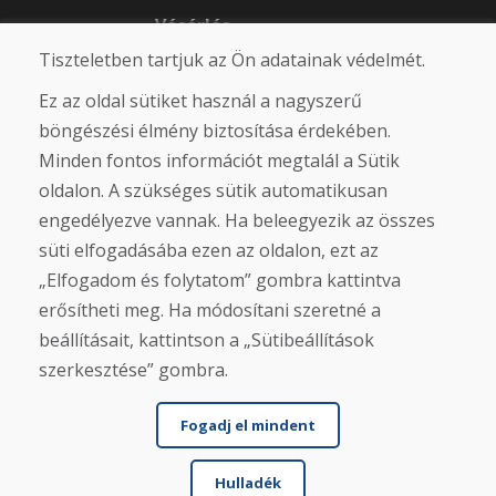
Vásárlás
Tiszteletben tartjuk az Ön adatainak védelmét.
Eshop
Felhasználási feltételek
Ez az oldal sütiket használ a nagyszerű
Szállítás
Fizetés
böngészési élmény biztosítása érdekében.
Panasz
Minden fontos információt megtalál a Sütik
Áruk visszaküldése és cseréje
oldalon. A szükséges sütik automatikusan
Adatvédelmi irányelvek
Cookies
engedélyezve vannak. Ha beleegyezik az összes
süti elfogadásába ezen az oldalon, ezt az
Közösségi hálózatok
„Elfogadom és folytatom” gombra kattintva
erősítheti meg. Ha módosítani szeretné a
beállításait, kattintson a „Sütibeállítások
szerkesztése” gombra.
Fogadj el mindent
Hulladék