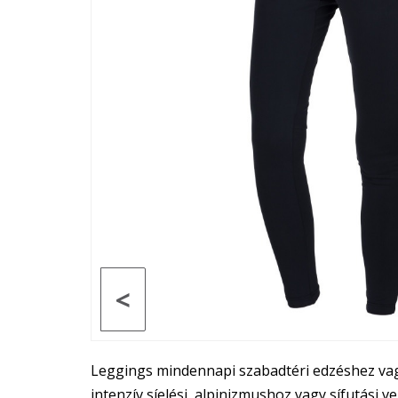
<
Leggings mindennapi szabadtéri edzéshez vag
intenzív síelési, alpinizmushoz vagy sífutási