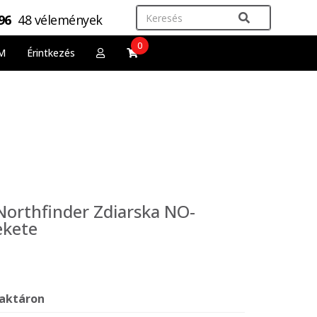
,96
48 vélemények
0
M
Érintkezés
Northfinder Zdiarska NO-
ekete
aktáron