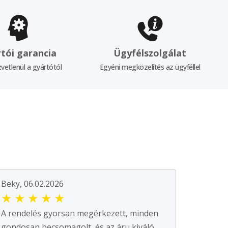
tói garancia
Ügyfélszolgálat
vetlenül a gyártótól
Egyéni megközelítés az ügyféllel
Beky, 06.02.2026
★
★
★
★
★
A rendelés gyorsan megérkezett, minden
gondosan becsomagolt, és az áru kiváló