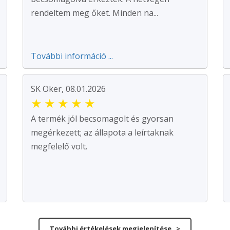
rendeltem meg őket. Minden na...
További információ ...
SK Oker, 08.01.2026
★
★
★
★
★
A termék jól becsomagolt és gyorsan
megérkezett; az állapota a leírtaknak
megfelelő volt.
További értékelések megjelenítése >