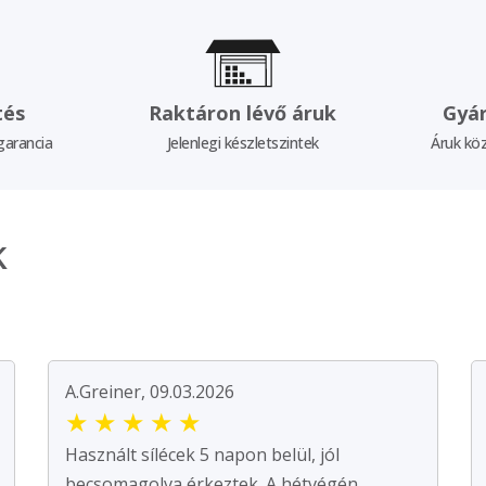
tés
Raktáron lévő áruk
Gyár
garancia
Jelenlegi készletszintek
Áruk köz
k
A.Greiner, 09.03.2026
★
★
★
★
★
Használt sílécek 5 napon belül, jól
becsomagolva érkeztek. A hétvégén