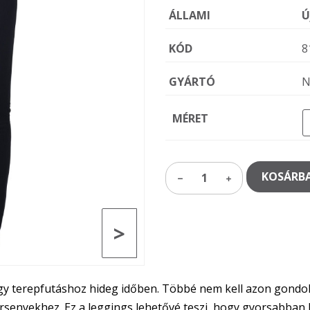
ÁLLAMI
Ú
KÓD
8
GYÁRTÓ
N
MÉRET
KOSÁRBA
1
>
y terepfutáshoz hideg időben. Többé nem kell azon gondol
 versenyekhez. Ez a leggings lehetővé teszi, hogy gyorsabban