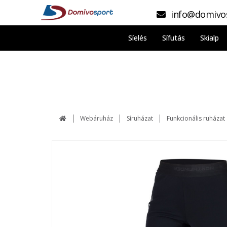
info@domivo
Síelés
Sífutás
Skialp
Webáruház
Síruházat
Funkcionális ruházat