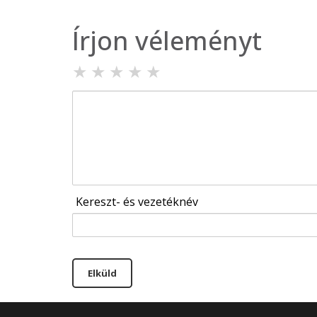
Írjon véleményt
★
★
★
★
★
Kereszt- és vezetéknév
Elküld