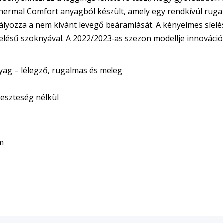
hermal Comfort anyagból készült, amely egy rendkívül rugalm
lyozza a nem kívánt levegő beáramlását. A kényelmes síelés
ésű szoknyával. A 2022/2023-as szezon modellje innovációt 
ag – lélegző, rugalmas és meleg
eszteség nélkül
m