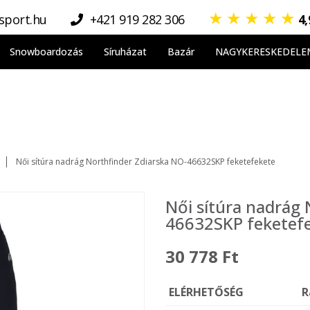
★
★
★
★
★
sport.hu
+421 919 282 306
4
Snowboardozás
Síruházat
Bazár
NAGYKERESKEDELE
Női sítúra nadrág Northfinder Zdiarska NO-46632SKP feketefekete
Női sítúra nadrág 
46632SKP feketef
30 778 Ft
ELÉRHETŐSÉG
R