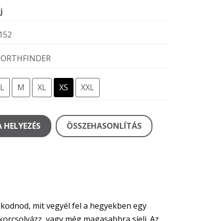
j
152
ORTHFINDER
L
M
XL
XS
XXL
 HELYEZÉS
ÖSSZEHASONLÍTÁS
kodnod, mit vegyél fel a hegyekben egy
 korcsolyázz, vagy még magasabbra síelj. Az