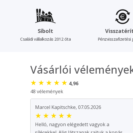
Síbolt
Visszatérí
Családi vállalkozás 2012 óta
Pénzvisszafizetési 
Vásárlói véleménye
★
★
★
★
★
4,96
48 vélemények
Marcel Kapitschke, 07.05.2026
★
★
★
★
★
Helló, nagyon elégedett vagyok a
sílécekkel. Alig látszanak rajtuk a kopás