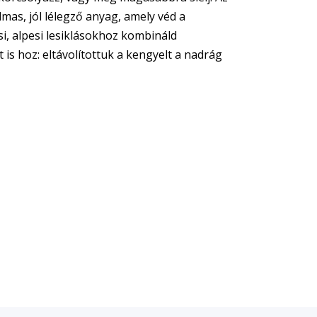
as, jól lélegző anyag, amely véd a
i, alpesi lesiklásokhoz kombináld
is hoz: eltávolítottuk a kengyelt a nadrág