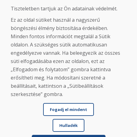
Infoline
Tiszteletben tartjuk az Ön adatainak védelmét.
+421 919 282 306
info@domivosport.hu
Ez az oldal sütiket használ a nagyszerű
böngészési élmény biztosítása érdekében.
Rólunk
Minden fontos információt megtalál a Sütik
Blog
oldalon. A szükséges sütik automatikusan
Rólunk
engedélyezve vannak. Ha beleegyezik az összes
Üzlet
süti elfogadásába ezen az oldalon, ezt az
Érintkezés
„Elfogadom és folytatom” gombra kattintva
Vásárlás
erősítheti meg. Ha módosítani szeretné a
beállításait, kattintson a „Sütibeállítások
Eshop
Felhasználási feltételek
szerkesztése” gombra.
Szállítás
Fizetés
Fogadj el mindent
Panasz
Áruk visszaküldése és cseréje
Adatvédelmi irányelvek
Hulladék
Cookies