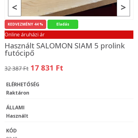
<
>
KEDVEZMÉNY 44 %
Eladás
Online áruházi ár
Használt SALOMON SIAM 5 prolink
futócipő
17 831 Ft
32 387 Ft
ELÉRHETŐSÉG
Raktáron
ÁLLAMI
Használt
KÓD