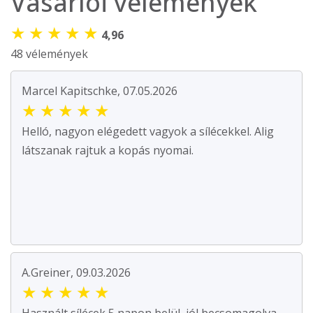
Vásárlói vélemények
★
★
★
★
★
4,96
48 vélemények
Marcel Kapitschke, 07.05.2026
★
★
★
★
★
Helló, nagyon elégedett vagyok a sílécekkel. Alig
látszanak rajtuk a kopás nyomai.
A.Greiner, 09.03.2026
★
★
★
★
★
Használt sílécek 5 napon belül, jól becsomagolva