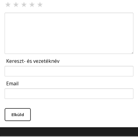
★
★
★
★
★
Kereszt- és vezetéknév
Email
Elküld