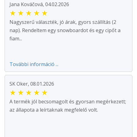
Jana Kováčová, 04.02.2026
★
★
★
★
★
Nagyszerű választék, jó árak, gyors szállítás (2
nap). Rendeltem egy snowboardot és egy cipőt a
fiam...
További információ ...
SK Oker, 08.01.2026
★
★
★
★
★
A termék jól becsomagolt és gyorsan megérkezett;
az állapota a leírtaknak megfelelő volt.