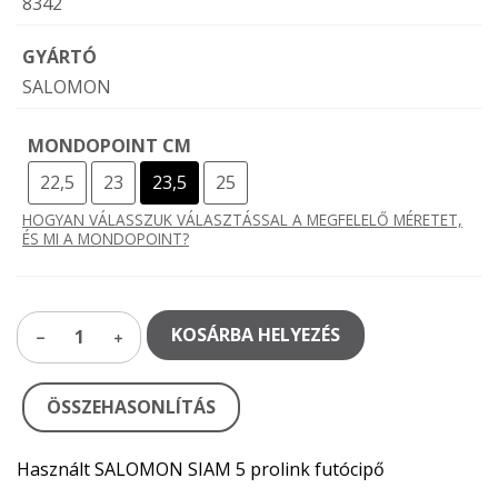
8342
GYÁRTÓ
SALOMON
MONDOPOINT CM
22,5
23
23,5
25
HOGYAN VÁLASSZUK VÁLASZTÁSSAL A MEGFELELŐ MÉRETET,
ÉS MI A MONDOPOINT?
KOSÁRBA HELYEZÉS
1
ÖSSZEHASONLÍTÁS
Használt SALOMON SIAM 5 prolink futócipő