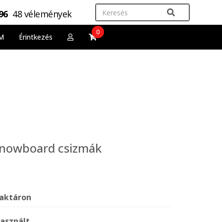
,96
48 vélemények
0
M
Érintkezés
snowboard csizmák
aktáron
asznált