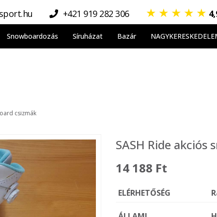
★
★
★
★
★
sport.hu
+421 919 282 306
4
Snowboardozás
Síruházat
Bazár
NAGYKERESKEDELE
oard csizmák
SASH Ride akciós 
14 188 Ft
ELÉRHETŐSÉG
R
ÁLLAMI
H