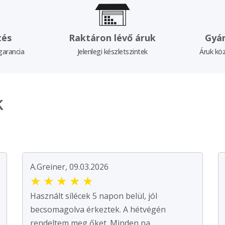
tés
Raktáron lévő áruk
Gyár
garancia
Jelenlegi készletszintek
Áruk köz
k
A.Greiner, 09.03.2026
★
★
★
★
★
Használt sílécek 5 napon belül, jól
becsomagolva érkeztek. A hétvégén
rendeltem meg őket. Minden na...