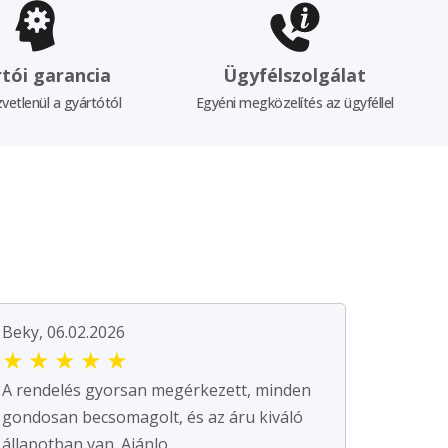
tói garancia
Ügyfélszolgálat
vetlenül a gyártótól
Egyéni megközelítés az ügyféllel
Beky, 06.02.2026
★
★
★
★
★
A rendelés gyorsan megérkezett, minden
gondosan becsomagolt, és az áru kiváló
állapotban van. Ajánlo...