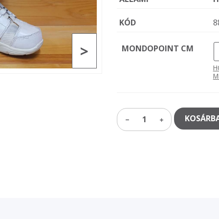
KÓD
8
>
MONDOPOINT CM
H
M
KOSÁRBA
1