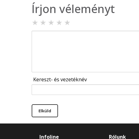
Írjon véleményt
★
★
★
★
★
Kereszt- és vezetéknév
Elküld
Infoline
Rólunk