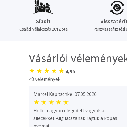
Síbolt
Visszatérí
Családi vállalkozás 2012 óta
Pénzvisszafizetési 
Vásárlói véleménye
★
★
★
★
★
4,96
48 vélemények
Marcel Kapitschke, 07.05.2026
★
★
★
★
★
Helló, nagyon elégedett vagyok a
sílécekkel. Alig látszanak rajtuk a kopás
nyomai.