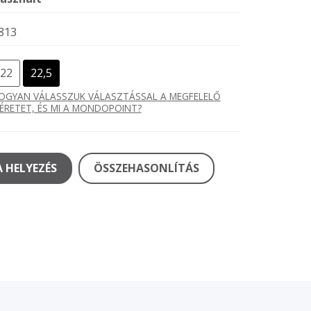
813
22
22,5
OGYAN VÁLASSZUK VÁLASZTÁSSAL A MEGFELELŐ
ÉRETET, ÉS MI A MONDOPOINT?
 HELYEZÉS
ÖSSZEHASONLÍTÁS