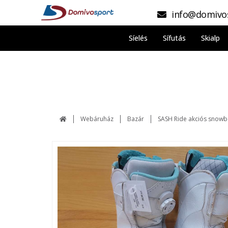
info@domivo
Síelés
Sífutás
Skialp
Webáruház
Bazár
SASH Ride akciós snowb