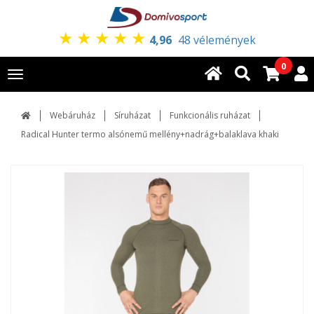
★
★
★
★
★
4,96
48 vélemények
0
Toggle
navigation
Webáruház
Síruházat
Funkcionális ruházat
Radical Hunter termo alsónemű mellény+nadrág+balaklava khaki