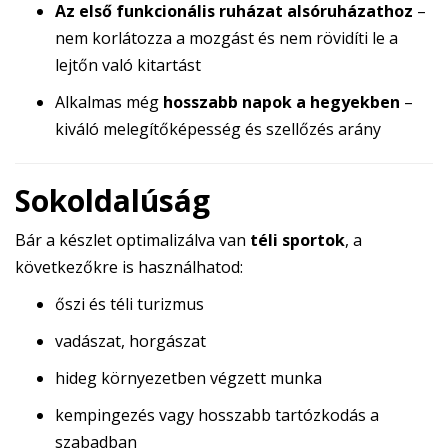
Az első funkcionális ruházat alsóruházathoz
–
nem korlátozza a mozgást és nem rövidíti le a
lejtőn való kitartást
Alkalmas még
hosszabb napok a hegyekben
–
kiváló melegítőképesség és szellőzés arány
Sokoldalúság
Bár a készlet optimalizálva van
téli sportok
, a
következőkre is használhatod:
őszi és téli turizmus
vadászat, horgászat
hideg környezetben végzett munka
kempingezés vagy hosszabb tartózkodás a
szabadban