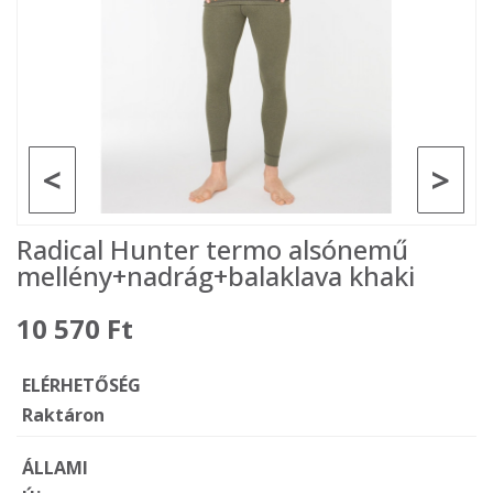
<
>
Radical Hunter termo alsónemű
mellény+nadrág+balaklava khaki
10 570 Ft
ELÉRHETŐSÉG
Raktáron
ÁLLAMI