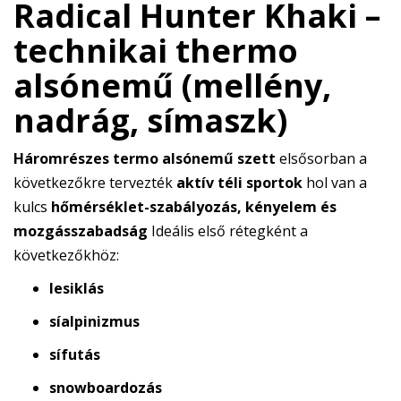
Radical Hunter Khaki –
technikai thermo
alsónemű (mellény,
nadrág, símaszk)
Háromrészes termo alsónemű szett
elsősorban a
következőkre tervezték
aktív téli sportok
hol van a
kulcs
hőmérséklet-szabályozás, kényelem és
mozgásszabadság
Ideális első rétegként a
következőkhöz:
lesiklás
síalpinizmus
sífutás
snowboardozás