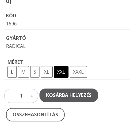
Új
KÓD
1696
GYÁRTÓ
RADICAL
MÉRET
L
M
S
XL
XXL
XXXL
KOSÁRBA HELYEZÉS
1
ÖSSZEHASONLÍTÁS