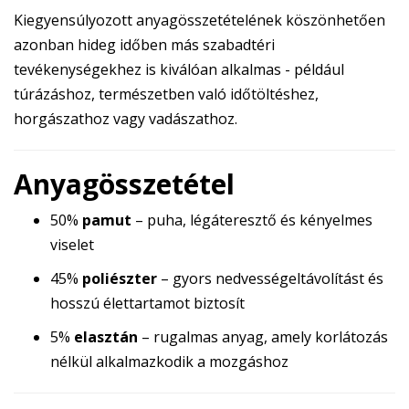
Kiegyensúlyozott anyagösszetételének köszönhetően
azonban hideg időben más szabadtéri
tevékenységekhez is kiválóan alkalmas - például
túrázáshoz, természetben való időtöltéshez,
horgászathoz vagy vadászathoz.
Anyagösszetétel
50%
pamut
– puha, légáteresztő és kényelmes
viselet
45%
poliészter
– gyors nedvességeltávolítást és
hosszú élettartamot biztosít
5%
elasztán
– rugalmas anyag, amely korlátozás
nélkül alkalmazkodik a mozgáshoz