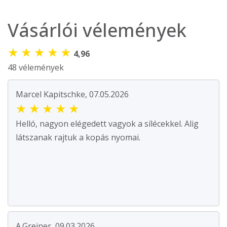
Vásárlói vélemények
★
★
★
★
★
4,96
48 vélemények
Marcel Kapitschke, 07.05.2026
★
★
★
★
★
Helló, nagyon elégedett vagyok a sílécekkel. Alig
látszanak rajtuk a kopás nyomai.
A.Greiner, 09.03.2026