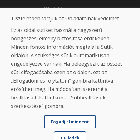
Vásárlás
Tiszteletben tartjuk az Ön adatainak védelmét.
Eshop
Felhasználási feltételek
Ez az oldal sütiket használ a nagyszerű
Szállítás
Fizetés
böngészési élmény biztosítása érdekében.
Panasz
Minden fontos információt megtalál a Sütik
Áruk visszaküldése és cseréje
oldalon. A szükséges sütik automatikusan
Adatvédelmi irányelvek
Cookies
engedélyezve vannak. Ha beleegyezik az összes
süti elfogadásába ezen az oldalon, ezt az
Közösségi hálózatok
„Elfogadom és folytatom” gombra kattintva
erősítheti meg. Ha módosítani szeretné a
beállításait, kattintson a „Sütibeállítások
szerkesztése” gombra.
Fogadj el mindent
Hulladék