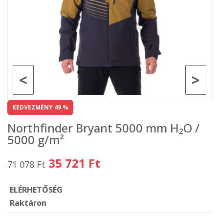
<
>
KEDVEZMÉNY 49 %
Northfinder Bryant 5000 mm H₂O /
5000 g/m²
35 721 Ft
71 078 Ft
ELÉRHETŐSÉG
Raktáron