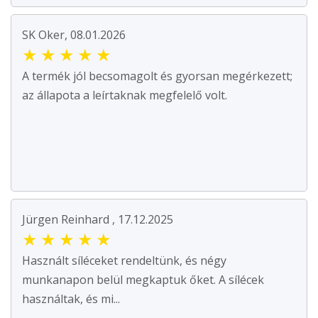
SK Oker, 08.01.2026
★
★
★
★
★
A termék jól becsomagolt és gyorsan megérkezett;
az állapota a leírtaknak megfelelő volt.
Jürgen Reinhard , 17.12.2025
★
★
★
★
★
Használt síléceket rendeltünk, és négy
munkanapon belül megkaptuk őket. A sílécek
használtak, és mi...