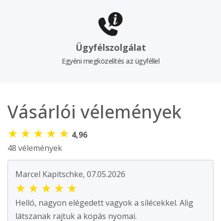
Ügyfélszolgálat
Egyéni megközelítés az ügyféllel
Vásárlói vélemények
★
★
★
★
★
4,96
48 vélemények
Marcel Kapitschke, 07.05.2026
★
★
★
★
★
Helló, nagyon elégedett vagyok a sílécekkel. Alig
látszanak rajtuk a kopás nyomai.