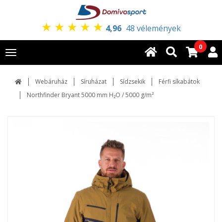
★
★
★
★
★
4,96
48 vélemények
0
Toggle
navigation
Webáruház
Síruházat
Sídzsekik
Férfi síkabátok
Northfinder Bryant 5000 mm H₂O / 5000 g/m²