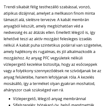
Trendi síkabát félig testhezálló szabással, vonzó,
atipikus dizájnnal, amelyet a mellkason finom minta
támaszt alá, síelésre tervezve. A kabát membrán
anyagból készült, amely megbízhatóan véd a
nedvesség és az átázás ellen. Emellett lélegző is, így
lehetővé teszi az aktív mozgást felesleges izzadás
nélkül. A kabát puha szintetikus polárral van szigetelve,
amely hajlékony és rugalmas, és jól alkalmazkodik a
mozgáshoz. Az anyag PFC vegyületek nélküli
vízlepergető kezelése biztosítja, hogy az esőcseppek
vagy a folyékony szennyeződések ne szívódjanak be az
anyag felületébe, hanem lefolyjanak róla. A kezelés
mosásálló, így a terméket olyan gyakran moshatod,
ahányszor csak szükséged van rá.
Vízlepergető, lélegző anyag membránnal
Sífelszerelés: hótakaró öv, belső mandzsetták,