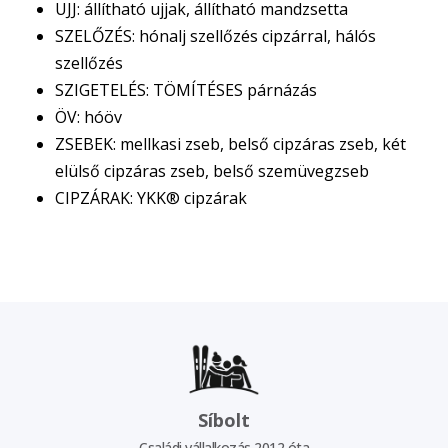
UJJ: állítható ujjak, állítható mandzsetta
SZELŐZÉS: hónalj szellőzés cipzárral, hálós
szellőzés
SZIGETELÉS: TÖMÍTÉSES párnázás
ÖV: hóöv
ZSEBEK: mellkasi zseb, belső cipzáras zseb, két
elülső cipzáras zseb, belső szemüvegzseb
CIPZÁRAK: YKK® cipzárak
Síbolt
Családi vállalkozás 2012 óta