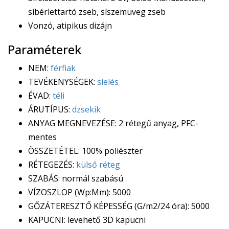
síbérlettartó zseb, síszemüveg zseb
Vonzó, atipikus dizájn
Paraméterek
NEM:
férfiak
TEVÉKENYSÉGEK:
síelés
ÉVAD:
téli
ÁRUTÍPUS:
dzsekik
ANYAG MEGNEVEZÉSE: 2 rétegű anyag, PFC-
mentes
ÖSSZETÉTEL: 100% poliészter
RÉTEGEZÉS:
külső réteg
SZABÁS: normál szabású
VÍZOSZLOP (Wp:Mm): 5000
GŐZÁTERESZTŐ KÉPESSÉG (G/m2/24 óra): 5000
KAPUCNI: levehető 3D kapucni