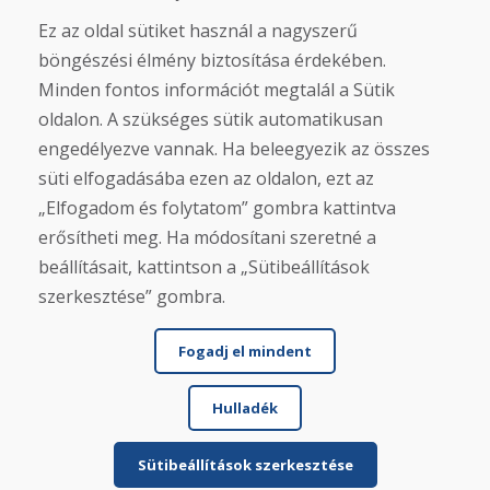
Felhasználási feltételek
Ez az oldal sütiket használ a nagyszerű
Szállítás
Fizetés
böngészési élmény biztosítása érdekében.
Panasz
Minden fontos információt megtalál a Sütik
Áruk visszaküldése és cseréje
oldalon. A szükséges sütik automatikusan
Adatvédelmi irányelvek
Cookies
engedélyezve vannak. Ha beleegyezik az összes
süti elfogadásába ezen az oldalon, ezt az
Közösségi hálózatok
„Elfogadom és folytatom” gombra kattintva
erősítheti meg. Ha módosítani szeretné a
beállításait, kattintson a „Sütibeállítások
szerkesztése” gombra.
Fogadj el mindent
Hulladék
© DOMIVOSPORT 2026, minden jog fenntartva
DUFEKSOFT
-
weboldal létrehozása
,
webáruház létrehozása
Sütibeállítások szerkesztése