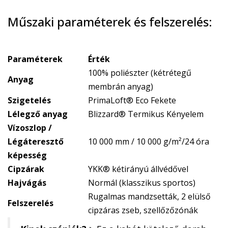
Műszaki paraméterek és felszerelés:
Paraméterek
Érték
100% poliészter (kétrétegű
Anyag
membrán anyag)
Szigetelés
PrimaLoft® Eco Fekete
Lélegző anyag
Blizzard® Termikus Kényelem
Vízoszlop /
Légáteresztő
10 000 mm / 10 000 g/m²/24 óra
képesség
Cipzárak
YKK® kétirányú állvédővel
Hajvágás
Normál (klasszikus sportos)
Rugalmas mandzsetták, 2 elülső
Felszerelés
cipzáras zseb, szellőzőzónák