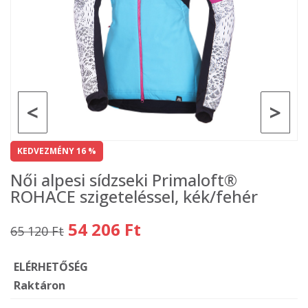
<
>
KEDVEZMÉNY 16 %
Női alpesi sídzseki Primaloft®
ROHACE szigeteléssel, kék/fehér
54 206 Ft
65 120 Ft
ELÉRHETŐSÉG
Raktáron