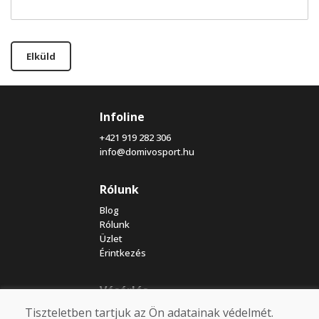
Elküld
Infoline
+421 919 282 306
info@domivosport.hu
Rólunk
Blog
Rólunk
Üzlet
Érintkezés
Vásárlás
Tiszteletben tartjuk az Ön adatainak védelmét.
Eshop