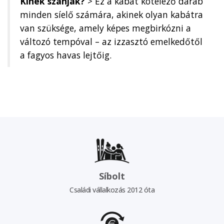
Kinek szánják?
> Ez a kabát kötelező darab
minden síelő számára, akinek olyan kabátra
van szüksége, amely képes megbirkózni a
változó tempóval – az izzasztó emelkedőtől
a fagyos havas lejtőig.
Síbolt
Családi vállalkozás 2012 óta