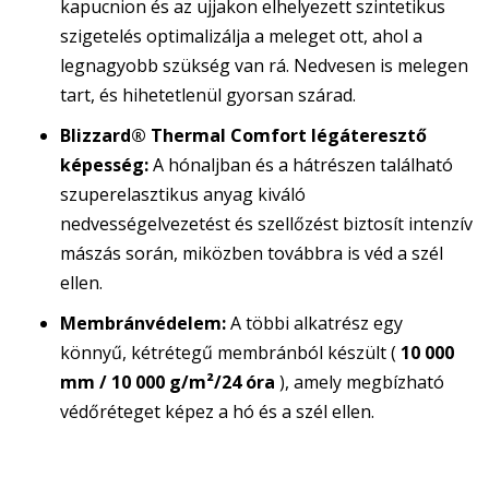
kapucnion és az ujjakon elhelyezett szintetikus
szigetelés optimalizálja a meleget ott, ahol a
legnagyobb szükség van rá. Nedvesen is melegen
tart, és hihetetlenül gyorsan szárad.
Blizzard® Thermal Comfort légáteresztő
képesség:
A hónaljban és a hátrészen található
szuperelasztikus anyag kiváló
nedvességelvezetést és szellőzést biztosít intenzív
mászás során, miközben továbbra is véd a szél
ellen.
Membránvédelem:
A többi alkatrész egy
könnyű, kétrétegű membránból készült (
10 000
mm / 10 000 g/m²/24 óra
), amely megbízható
védőréteget képez a hó és a szél ellen.