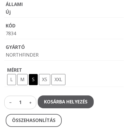
ÁLLAMI
Új
KÓD
7834
GYÁRTÓ
NORTHFINDER
MÉRET
L
M
S
XS
XXL
KOSÁRBA HELYEZÉS
1
ÖSSZEHASONLÍTÁS