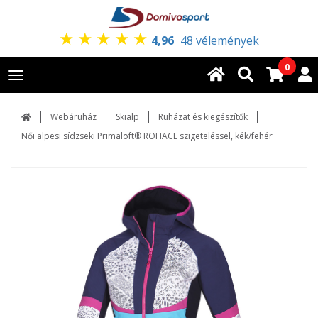
★
★
★
★
★
4,96
48 vélemények
0
Toggle
navigation
Webáruház
Skialp
Ruházat és kiegészítők
Női alpesi sídzseki Primaloft® ROHACE szigeteléssel, kék/fehér