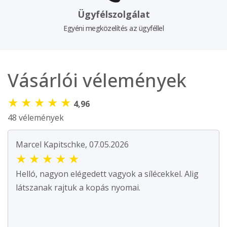
Ügyfélszolgálat
Egyéni megközelítés az ügyféllel
Vásárlói vélemények
★
★
★
★
★
4,96
48 vélemények
Marcel Kapitschke, 07.05.2026
★
★
★
★
★
Helló, nagyon elégedett vagyok a sílécekkel. Alig
látszanak rajtuk a kopás nyomai.