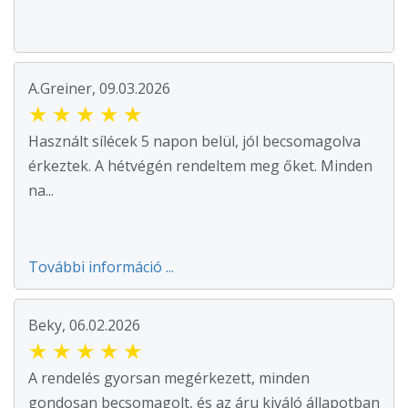
A.Greiner, 09.03.2026
★
★
★
★
★
Használt sílécek 5 napon belül, jól becsomagolva
érkeztek. A hétvégén rendeltem meg őket. Minden
na...
További információ ...
Beky, 06.02.2026
★
★
★
★
★
A rendelés gyorsan megérkezett, minden
gondosan becsomagolt, és az áru kiváló állapotban