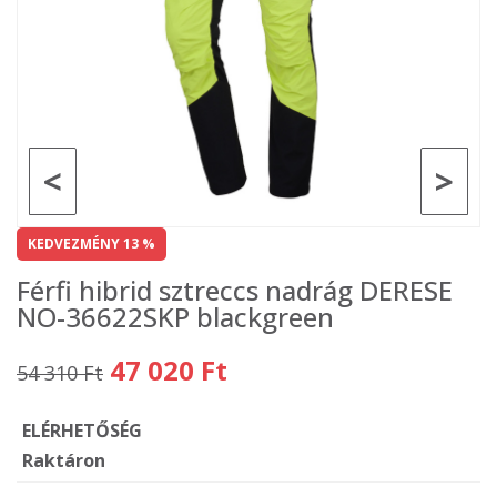
<
>
KEDVEZMÉNY 13 %
Férfi hibrid sztreccs nadrág DERESE
NO-36622SKP blackgreen
47 020 Ft
54 310 Ft
ELÉRHETŐSÉG
Raktáron