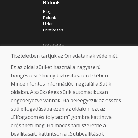
Rólunk
Blog
Rólunk
Üzlet
Érintkezés
Vásárlás
Tiszteletben tartjuk az Ön adatainak védelmét.
Eshop
Felhasználási feltételek
Ez az oldal sütiket használ a nagyszerű
Szállítás
Fizetés
böngészési élmény biztosítása érdekében.
Panasz
Minden fontos információt megtalál a Sütik
Áruk visszaküldése és cseréje
oldalon. A szükséges sütik automatikusan
Adatvédelmi irányelvek
Cookies
engedélyezve vannak. Ha beleegyezik az összes
süti elfogadásába ezen az oldalon, ezt az
Közösségi hálózatok
„Elfogadom és folytatom” gombra kattintva
erősítheti meg. Ha módosítani szeretné a
beállításait, kattintson a „Sütibeállítások