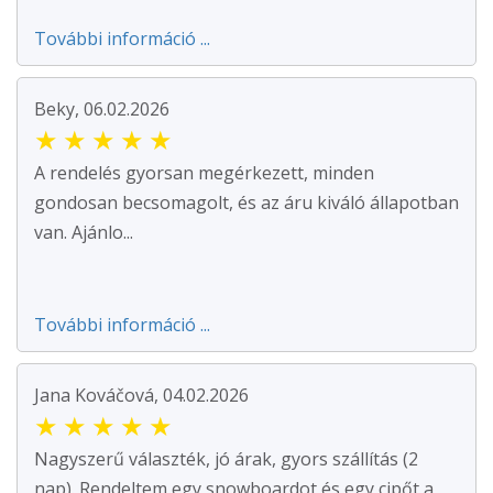
További információ ...
Beky, 06.02.2026
★
★
★
★
★
A rendelés gyorsan megérkezett, minden
gondosan becsomagolt, és az áru kiváló állapotban
van. Ajánlo...
További információ ...
Jana Kováčová, 04.02.2026
★
★
★
★
★
Nagyszerű választék, jó árak, gyors szállítás (2
nap). Rendeltem egy snowboardot és egy cipőt a