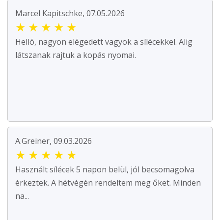
Marcel Kapitschke, 07.05.2026
★
★
★
★
★
Helló, nagyon elégedett vagyok a sílécekkel. Alig
látszanak rajtuk a kopás nyomai.
A.Greiner, 09.03.2026
★
★
★
★
★
Használt sílécek 5 napon belül, jól becsomagolva
érkeztek. A hétvégén rendeltem meg őket. Minden
na...