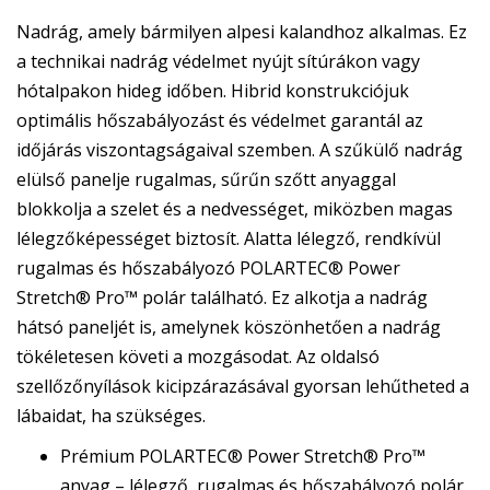
Nadrág, amely bármilyen alpesi kalandhoz alkalmas. Ez
a technikai nadrág védelmet nyújt sítúrákon vagy
hótalpakon hideg időben. Hibrid konstrukciójuk
optimális hőszabályozást és védelmet garantál az
időjárás viszontagságaival szemben. A szűkülő nadrág
elülső panelje rugalmas, sűrűn szőtt anyaggal
blokkolja a szelet és a nedvességet, miközben magas
lélegzőképességet biztosít. Alatta lélegző, rendkívül
rugalmas és hőszabályozó POLARTEC® Power
Stretch® Pro™ polár található. Ez alkotja a nadrág
hátsó paneljét is, amelynek köszönhetően a nadrág
tökéletesen követi a mozgásodat. Az oldalsó
szellőzőnyílások kicipzárazásával gyorsan lehűtheted a
lábaidat, ha szükséges.
Prémium POLARTEC® Power Stretch® Pro™
anyag – lélegző, rugalmas és hőszabályozó polár