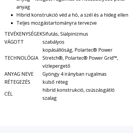
anyag
Hibrid konstrukció véd a hó, a szél és a hideg ellen
Teljes mozgástartományra tervezve
TEVÉKENYSÉGEK
Sífutás, Síalpinizmus
VÁGOTT
szabályos
kopásállóság, Polartec® Power
TECHNOLÓGIA
Stretch®, Polartec® Power Grid™,
vízlepergető
ANYAG NEVE
Gyöngy 4 irányban rugalmas
RÉTEGEZÉS
külső réteg
hibrid konstrukció, csúszásgátló
CÉL
szalag