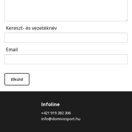
Kereszt- és vezetéknév
Email
Elküld
Infoline
+421 919 282 306
info@domivosport.hu