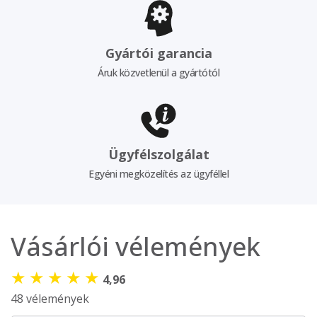
Gyártói garancia
Áruk közvetlenül a gyártótól
Ügyfélszolgálat
Egyéni megközelítés az ügyféllel
Vásárlói vélemények
★
★
★
★
★
4,96
48 vélemények