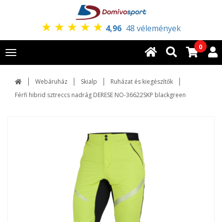
★
★
★
★
★
4,96
48 vélemények
0
Toggle
navigation
Webáruház
Skialp
Ruházat és kiegészítők
Férfi hibrid sztreccs nadrág DERESE NO-36622SKP blackgreen