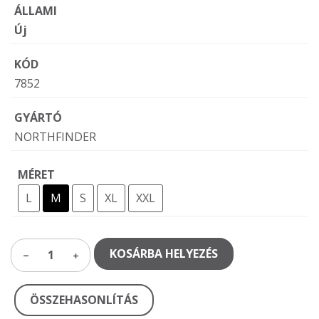
ÁLLAMI
Új
KÓD
7852
GYÁRTÓ
NORTHFINDER
MÉRET
L
M
S
XL
XXL
KOSÁRBA HELYEZÉS
1
ÖSSZEHASONLÍTÁS