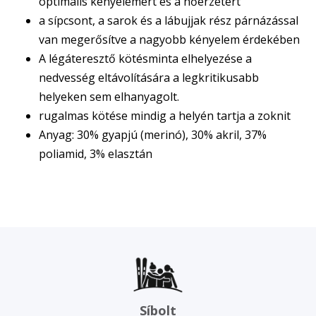
optimális kényelemért és a hőérzetért
a sípcsont, a sarok és a lábujjak rész párnázással
van megerősítve a nagyobb kényelem érdekében
A légáteresztő kötésminta elhelyezése a
nedvesség eltávolítására a legkritikusabb
helyeken sem elhanyagolt.
rugalmas kötése mindig a helyén tartja a zoknit
Anyag: 30% gyapjú (merinó), 30% akril, 37%
poliamid, 3% elasztán
Síbolt