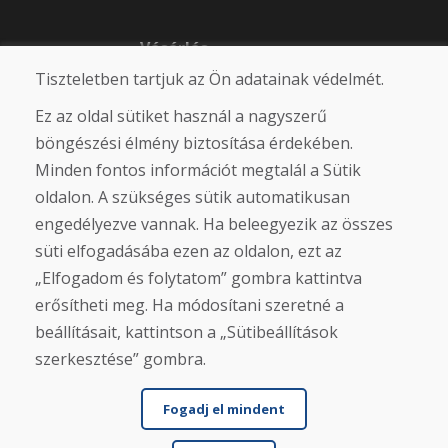
Vásárlás
Tiszteletben tartjuk az Ön adatainak védelmét.
Eshop
Felhasználási feltételek
Ez az oldal sütiket használ a nagyszerű
Szállítás
Fizetés
böngészési élmény biztosítása érdekében.
Panasz
Minden fontos információt megtalál a Sütik
Áruk visszaküldése és cseréje
oldalon. A szükséges sütik automatikusan
Adatvédelmi irányelvek
Cookies
engedélyezve vannak. Ha beleegyezik az összes
süti elfogadásába ezen az oldalon, ezt az
Közösségi hálózatok
„Elfogadom és folytatom” gombra kattintva
erősítheti meg. Ha módosítani szeretné a
beállításait, kattintson a „Sütibeállítások
szerkesztése” gombra.
Fogadj el mindent