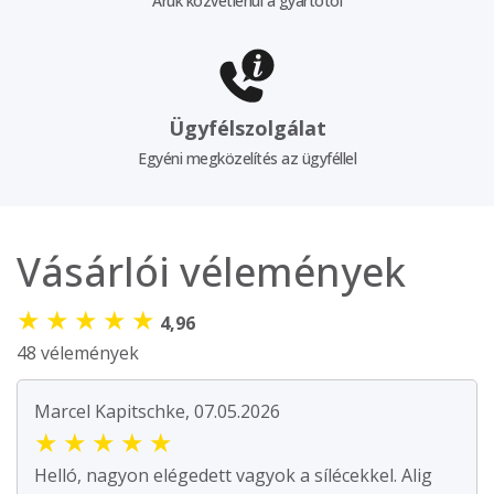
Áruk közvetlenül a gyártótól
Ügyfélszolgálat
Egyéni megközelítés az ügyféllel
Vásárlói vélemények
★
★
★
★
★
4,96
48 vélemények
Marcel Kapitschke, 07.05.2026
★
★
★
★
★
Helló, nagyon elégedett vagyok a sílécekkel. Alig