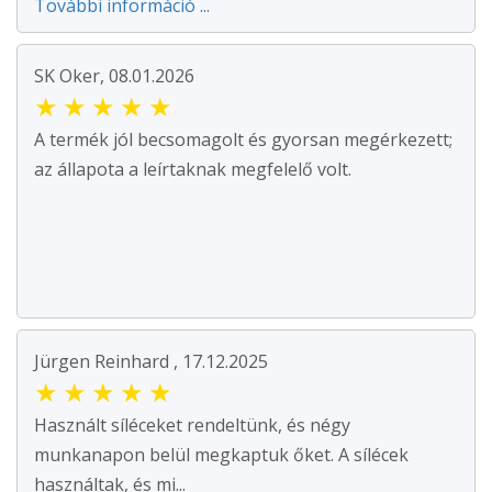
További információ ...
SK Oker, 08.01.2026
★
★
★
★
★
A termék jól becsomagolt és gyorsan megérkezett;
az állapota a leírtaknak megfelelő volt.
Jürgen Reinhard , 17.12.2025
★
★
★
★
★
Használt síléceket rendeltünk, és négy
munkanapon belül megkaptuk őket. A sílécek
használtak, és mi...