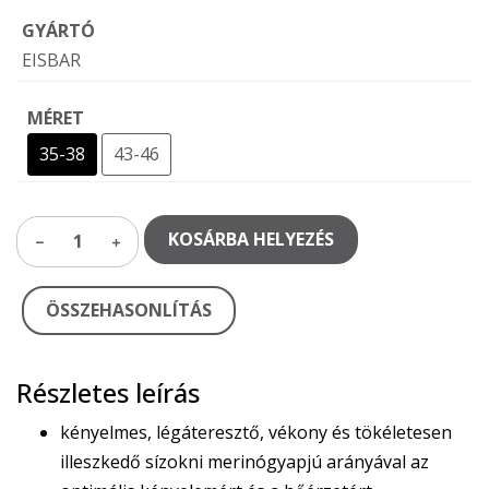
GYÁRTÓ
EISBAR
MÉRET
35-38
43-46
KOSÁRBA HELYEZÉS
1
ÖSSZEHASONLÍTÁS
Részletes leírás
kényelmes, légáteresztő, vékony és tökéletesen
illeszkedő sízokni merinógyapjú arányával az