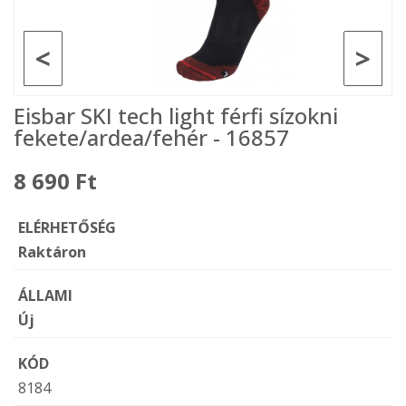
<
>
Eisbar SKI tech light férfi sízokni
fekete/ardea/fehér - 16857
8 690 Ft
ELÉRHETŐSÉG
Raktáron
ÁLLAMI
Új
KÓD
8184