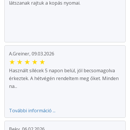
látszanak rajtuk a kopás nyomai.
A.Greiner, 09.03.2026
★
★
★
★
★
Használt sílécek 5 napon belül, jól becsomagolva
érkeztek. A hétvégén rendeltem meg őket. Minden
na...
További információ ...
Beky, 06.02.2026