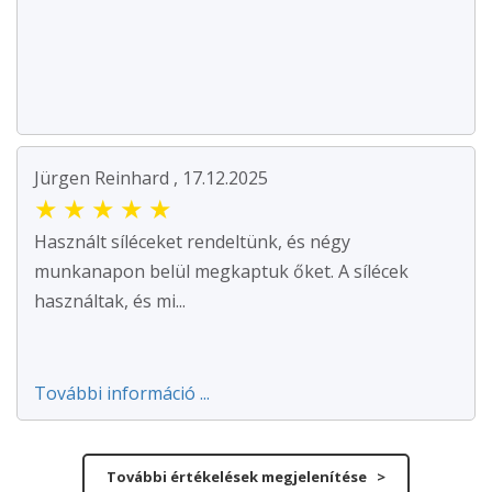
Jürgen Reinhard , 17.12.2025
★
★
★
★
★
Használt síléceket rendeltünk, és négy
munkanapon belül megkaptuk őket. A sílécek
használtak, és mi...
További információ ...
További értékelések megjelenítése >