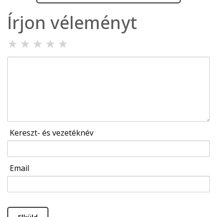
Írjon véleményt
★
★
★
★
★
Kereszt- és vezetéknév
Email