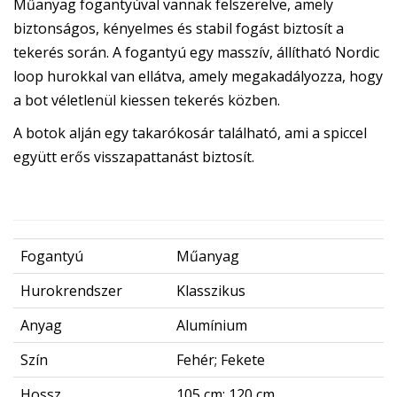
Műanyag fogantyúval vannak felszerelve, amely
biztonságos, kényelmes és stabil fogást biztosít a
tekerés során. A fogantyú egy masszív, állítható Nordic
loop hurokkal van ellátva, amely megakadályozza, hogy
a bot véletlenül kiessen tekerés közben.
A botok alján egy takarókosár található, ami a spiccel
együtt erős visszapattanást biztosít.
Fogantyú
Műanyag
Hurokrendszer
Klasszikus
Anyag
Alumínium
Szín
Fehér; Fekete
Hossz
105 cm; 120 cm